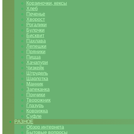
Корзиночки, кексы
Хлеб
Печенье
Хворост
Рогалики
Булочки
Бисквит
Пахлава
Лепешки
Пряники
Пицца
Хачапури
Чизкейк
Штрудель
Шарлотка
Манник
Запеканка
Пончики
Творожник
Глазурь
Коврижка
Суфле
РАЗНОЕ
Обзор интернета
Бытовые вопросы