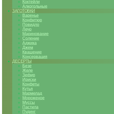
Коктейли
Алкогольные
ЗАГОТОВКИ
Варенье
Конфитюр
Повидло
Лечо
Маринование
Соление
Аджика
Джем
Квашение
Консервация
ДЕСЕРТЫ
Безе
Желе
Зефир
Ириски
Конфеты
Кутья
Мармелад
Мороженое
Муссы
Пастила
Пудинг