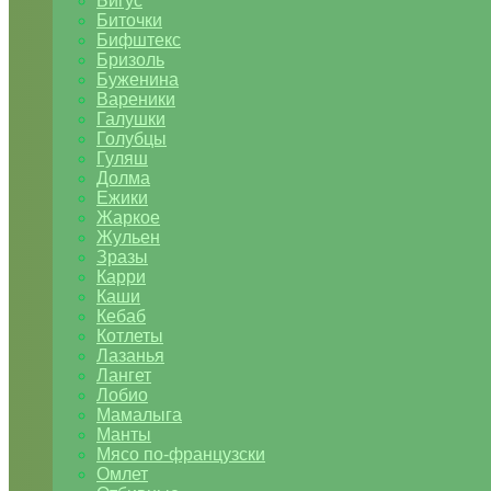
Бигус
Биточки
Бифштекс
Бризоль
Буженина
Вареники
Галушки
Голубцы
Гуляш
Долма
Ежики
Жаркое
Жульен
Зразы
Карри
Каши
Кебаб
Котлеты
Лазанья
Лангет
Лобио
Мамалыга
Манты
Мясо по-французски
Омлет