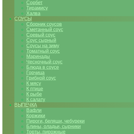
Сорбет
Тирамису
Халва
СОУСЫ
Сборник соусов
Сметанный соус
Соевый соус
Соус сырный
Соусы на зиму
Томатный соус
Маринады
Чесночный соус
Блюда в соусе
Горчица
Грибной соус
К мясу
К птице
К рыбе
К салату
ВЫПЕЧКА
Вафли
Коржики
Пироги, беляши, чебуреки
Блины, оладьи, сырники
Торты, пирожные