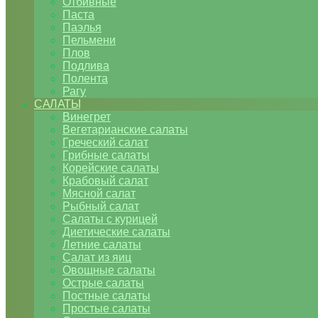
Отбивные
Паста
Паэлья
Пельмени
Плов
Подлива
Полента
Рагу
САЛАТЫ
Винегрет
Вегетарианские салаты
Греческий салат
Грибные салаты
Корейские салаты
Крабовый салат
Мясной салат
Рыбный салат
Салаты с курицей
Диетические салаты
Летние салаты
Салат из яиц
Овощные салаты
Острые салаты
Постные салаты
Простые салаты