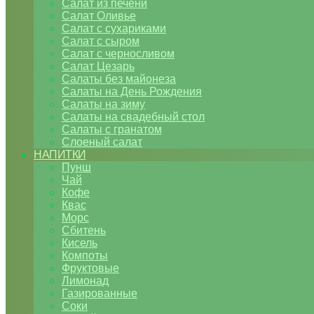
Салат из печени
Салат Оливье
Салат с сухариками
Салат с сыром
Салат с черносливом
Салат Цезарь
Салаты без майонеза
Салаты на День Рождения
Салаты на зиму
Салаты на свадебный стол
Салаты с гранатом
Слоеный салат
НАПИТКИ
Пунш
Чай
Кофе
Квас
Морс
Сбитень
Кисель
Компоты
Фруктовые
Лимонад
Газированные
Соки