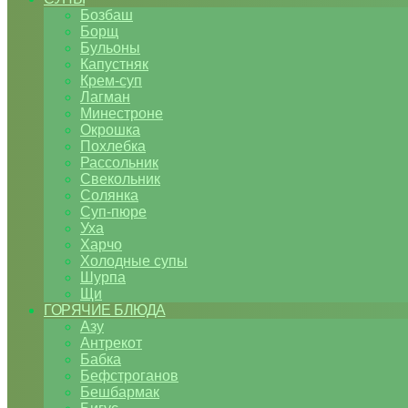
Бозбаш
Борщ
Бульоны
Капустняк
Крем-суп
Лагман
Минестроне
Окрошка
Похлебка
Рассольник
Свекольник
Солянка
Суп-пюре
Уха
Харчо
Холодные супы
Шурпа
Щи
ГОРЯЧИЕ БЛЮДА
Азу
Антрекот
Бабка
Бефстроганов
Бешбармак