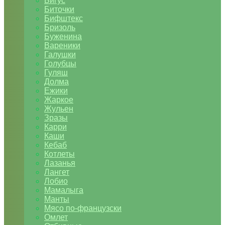
Бигус
Биточки
Бифштекс
Бризоль
Буженина
Вареники
Галушки
Голубцы
Гуляш
Долма
Ежики
Жаркое
Жульен
Зразы
Карри
Каши
Кебаб
Котлеты
Лазанья
Лангет
Лобио
Мамалыга
Манты
Мясо по-французски
Омлет