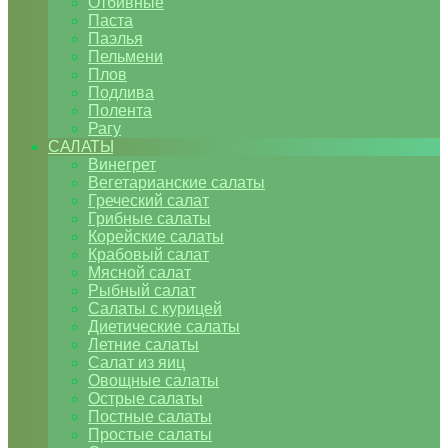
Отбивные
Паста
Паэлья
Пельмени
Плов
Подлива
Полента
Рагу
САЛАТЫ
Винегрет
Вегетарианские салаты
Греческий салат
Грибные салаты
Корейские салаты
Крабовый салат
Мясной салат
Рыбный салат
Салаты с курицей
Диетические салаты
Летние салаты
Салат из яиц
Овощные салаты
Острые салаты
Постные салаты
Простые салаты