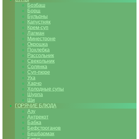
Бозбаш
Борщ
Бульоны
Капустняк
Крем-суп
Лагман
Минестроне
Окрошка
Похлебка
Рассольник
Свекольник
Солянка
Суп-пюре
Уха
Харчо
Холодные супы
Шурпа
Щи
ГОРЯЧИЕ БЛЮДА
Азу
Антрекот
Бабка
Бефстроганов
Бешбармак