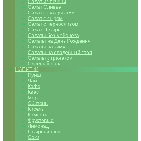
Салат из печени
Салат Оливье
Салат с сухариками
Салат с сыром
Салат с черносливом
Салат Цезарь
Салаты без майонеза
Салаты на День Рождения
Салаты на зиму
Салаты на свадебный стол
Салаты с гранатом
Слоеный салат
НАПИТКИ
Пунш
Чай
Кофе
Квас
Морс
Сбитень
Кисель
Компоты
Фруктовые
Лимонад
Газированные
Соки