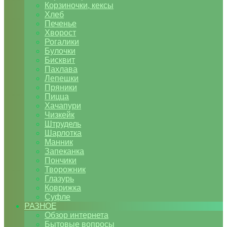
Корзиночки, кексы
Хлеб
Печенье
Хворост
Рогалики
Булочки
Бисквит
Пахлава
Лепешки
Пряники
Пицца
Хачапури
Чизкейк
Штрудель
Шарлотка
Манник
Запеканка
Пончики
Творожник
Глазурь
Коврижка
Суфле
РАЗНОЕ
Обзор интернета
Бытовые вопросы