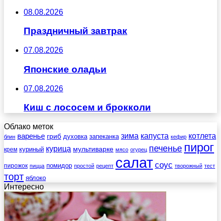
08.08.2026
Праздничный завтрак
07.08.2026
Японские оладьи
07.08.2026
Киш с лососем и брокколи
Облако меток
зима
котлета
варенье
капуста
гриб
духовка
запеканка
блин
кефир
пирог
печенье
курица
мультиварке
куриный
крем
мясо
огурец
салат
соус
помидор
пирожок
пицца
простой
рецепт
творожный
тест
торт
яблоко
Интересно