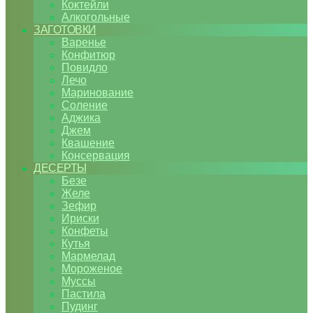
Коктейли
Алкогольные
ЗАГОТОВКИ
Варенье
Конфитюр
Повидло
Лечо
Маринование
Соление
Аджика
Джем
Квашение
Консервация
ДЕСЕРТЫ
Безе
Желе
Зефир
Ириски
Конфеты
Кутья
Мармелад
Мороженое
Муссы
Пастила
Пудинг