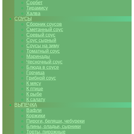
Сорбет
Тирамису
Халва
СОУСЫ
Сборник соусов
Сметанный соус
Соевый соус
Соус сырный
Соусы на зиму
Томатный соус
Маринады
Чесночный соус
Блюда в соусе
Горчица
Грибной соус
К мясу
К птице
К рыбе
К салату
ВЫПЕЧКА
Вафли
Коржики
Пироги, беляши, чебуреки
Блины, оладьи, сырники
Торты, пирожные