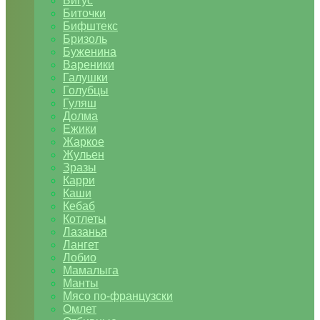
Бигус
Биточки
Бифштекс
Бризоль
Буженина
Вареники
Галушки
Голубцы
Гуляш
Долма
Ежики
Жаркое
Жульен
Зразы
Карри
Каши
Кебаб
Котлеты
Лазанья
Лангет
Лобио
Мамалыга
Манты
Мясо по-французски
Омлет