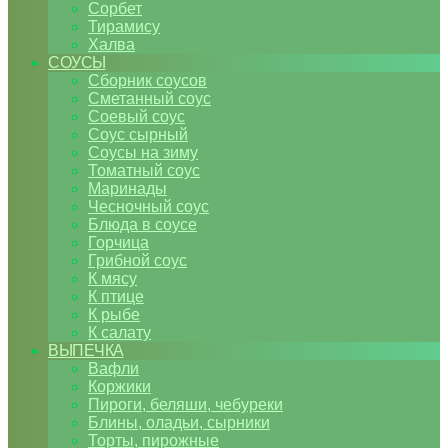
Сорбет
Тирамису
Халва
СОУСЫ
Сборник соусов
Сметанный соус
Соевый соус
Соус сырный
Соусы на зиму
Томатный соус
Маринады
Чесночный соус
Блюда в соусе
Горчица
Грибной соус
К мясу
К птице
К рыбе
К салату
ВЫПЕЧКА
Вафли
Коржики
Пироги, беляши, чебуреки
Блины, оладьи, сырники
Торты, пирожные