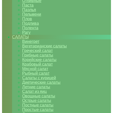
Отбивные
Паста
Паэлья
Пельмени
Плов
Подлива
Полента
Рагу
САЛАТЫ
Винегрет
Вегетарианские салаты
Греческий салат
Грибные салаты
Корейские салаты
Крабовый салат
Мясной салат
Рыбный салат
Салаты с курицей
Диетические салаты
Летние салаты
Салат из яиц
Овощные салаты
Острые салаты
Постные салаты
Простые салаты