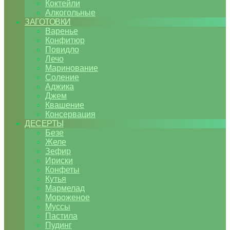
Коктейли
Алкогольные
ЗАГОТОВКИ
Варенье
Конфитюр
Повидло
Лечо
Маринование
Соление
Аджика
Джем
Квашение
Консервация
ДЕСЕРТЫ
Безе
Желе
Зефир
Ириски
Конфеты
Кутья
Мармелад
Мороженое
Муссы
Пастила
Пудинг