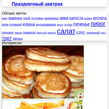
Праздничный завтрак
Облако меток
зима
котлета
варенье
капуста
гриб
духовка
запеканка
блин
кефир
пирог
печенье
курица
мультиварке
куриный
крем
мясо
огурец
салат
соус
помидор
пирожок
пицца
простой
рецепт
творожный
тест
торт
яблоко
Интересно