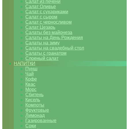
Салат из печени
Салат Оливье
Салат с сухариками
Салат с сыром
Салат с черносливом
Салат Цезарь
Салаты без майонеза
Салаты на День Рождения
Салаты на зиму
Салаты на свадебный стол
Салаты с гранатом
Слоеный салат
НАПИТКИ
Пунш
Чай
Кофе
Квас
Морс
Сбитень
Кисель
Компоты
Фруктовые
Лимонад
Газированные
Соки