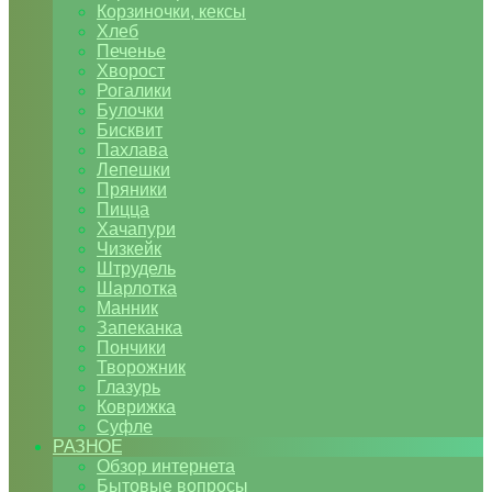
Корзиночки, кексы
Хлеб
Печенье
Хворост
Рогалики
Булочки
Бисквит
Пахлава
Лепешки
Пряники
Пицца
Хачапури
Чизкейк
Штрудель
Шарлотка
Манник
Запеканка
Пончики
Творожник
Глазурь
Коврижка
Суфле
РАЗНОЕ
Обзор интернета
Бытовые вопросы