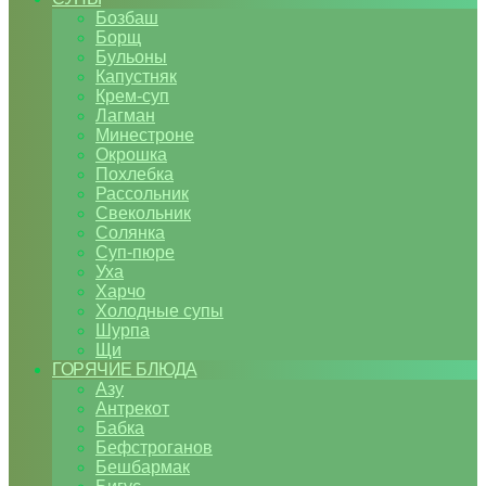
Бозбаш
Борщ
Бульоны
Капустняк
Крем-суп
Лагман
Минестроне
Окрошка
Похлебка
Рассольник
Свекольник
Солянка
Суп-пюре
Уха
Харчо
Холодные супы
Шурпа
Щи
ГОРЯЧИЕ БЛЮДА
Азу
Антрекот
Бабка
Бефстроганов
Бешбармак