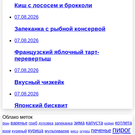
Киш с лососем и брокколи
07.08.2026
Запеканка с рыбной консервой
07.08.2026
Французский яблочный тарт-
перевертыш
07.08.2026
Вкусный чизкейк
07.08.2026
Японский бисквит
Облако меток
зима
котлета
варенье
капуста
гриб
духовка
запеканка
блин
кефир
пирог
печенье
курица
мультиварке
куриный
крем
мясо
огурец