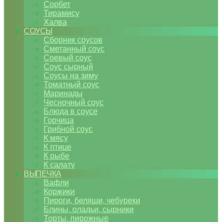
Сорбет
Тирамису
Халва
СОУСЫ
Сборник соусов
Сметанный соус
Соевый соус
Соус сырный
Соусы на зиму
Томатный соус
Маринады
Чесночный соус
Блюда в соусе
Горчица
Грибной соус
К мясу
К птице
К рыбе
К салату
ВЫПЕЧКА
Вафли
Коржики
Пироги, беляши, чебуреки
Блины, оладьи, сырники
Торты, пирожные