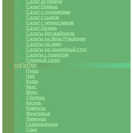
Салат из печени
Салат Оливье
Салат с сухариками
Салат с сыром
Салат с черносливом
Салат Цезарь
Салаты без майонеза
Салаты на День Рождения
Салаты на зиму
Салаты на свадебный стол
Салаты с гранатом
Слоеный салат
НАПИТКИ
Пунш
Чай
Кофе
Квас
Морс
Сбитень
Кисель
Компоты
Фруктовые
Лимонад
Газированные
Соки