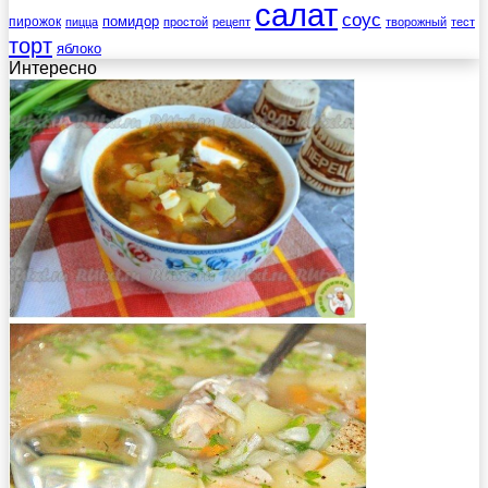
салат
соус
помидор
пирожок
пицца
простой
рецепт
творожный
тест
торт
яблоко
Интересно