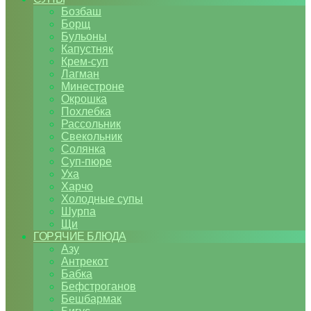
Бозбаш
Борщ
Бульоны
Капустняк
Крем-суп
Лагман
Минестроне
Окрошка
Похлебка
Рассольник
Свекольник
Солянка
Суп-пюре
Уха
Харчо
Холодные супы
Шурпа
Щи
ГОРЯЧИЕ БЛЮДА
Азу
Антрекот
Бабка
Бефстроганов
Бешбармак