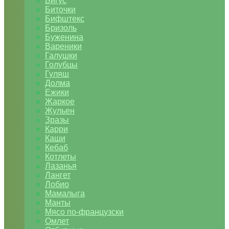
Бигус
Биточки
Бифштекс
Бризоль
Буженина
Вареники
Галушки
Голубцы
Гуляш
Долма
Ежики
Жаркое
Жульен
Зразы
Карри
Каши
Кебаб
Котлеты
Лазанья
Лангет
Лобио
Мамалыга
Манты
Мясо по-французски
Омлет