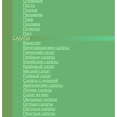
Отбивные
Паста
Паэлья
Пельмени
Плов
Подлива
Полента
Рагу
САЛАТЫ
Винегрет
Вегетарианские салаты
Греческий салат
Грибные салаты
Корейские салаты
Крабовый салат
Мясной салат
Рыбный салат
Салаты с курицей
Диетические салаты
Летние салаты
Салат из яиц
Овощные салаты
Острые салаты
Постные салаты
Простые салаты