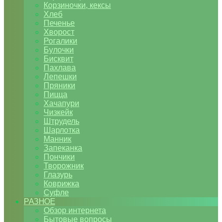
Корзиночки, кексы
Хлеб
Печенье
Хворост
Рогалики
Булочки
Бисквит
Пахлава
Лепешки
Пряники
Пицца
Хачапури
Чизкейк
Штрудель
Шарлотка
Манник
Запеканка
Пончики
Творожник
Глазурь
Коврижка
Суфле
РАЗНОЕ
Обзор интернета
Бытовые вопросы