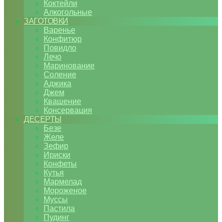
Коктейли
Алкогольные
ЗАГОТОВКИ
Варенье
Конфитюр
Повидло
Лечо
Маринование
Соление
Аджика
Джем
Квашение
Консервация
ДЕСЕРТЫ
Безе
Желе
Зефир
Ириски
Конфеты
Кутья
Мармелад
Мороженое
Муссы
Пастила
Пудинг