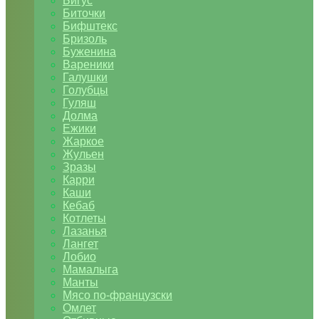
Бигус
Биточки
Бифштекс
Бризоль
Буженина
Вареники
Галушки
Голубцы
Гуляш
Долма
Ежики
Жаркое
Жульен
Зразы
Карри
Каши
Кебаб
Котлеты
Лазанья
Лангет
Лобио
Мамалыга
Манты
Мясо по-французски
Омлет