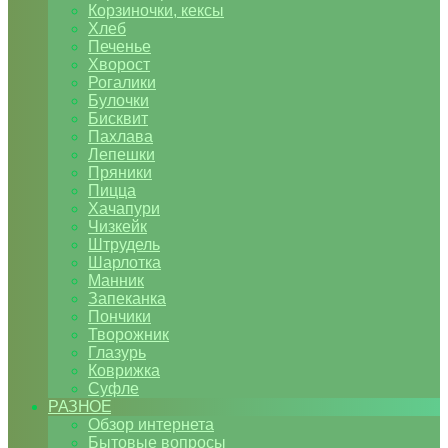
Корзиночки, кексы
Хлеб
Печенье
Хворост
Рогалики
Булочки
Бисквит
Пахлава
Лепешки
Пряники
Пицца
Хачапури
Чизкейк
Штрудель
Шарлотка
Манник
Запеканка
Пончики
Творожник
Глазурь
Коврижка
Суфле
РАЗНОЕ
Обзор интернета
Бытовые вопросы