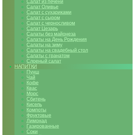
Салат из печени
Салат Оливье
Салат с сухариками
Салат с сыром
Салат с черносливом
Салат Цезарь
Салаты без майонеза
Салаты на День Рождения
Салаты на зиму
Салаты на свадебный стол
Салаты с гранатом
Слоеный салат
НАПИТКИ
Пунш
Чай
Кофе
Квас
Морс
Сбитень
Кисель
Компоты
Фруктовые
Лимонад
Газированные
Соки