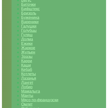
Бигус
Биточки
Бифштекс
Бризоль
Буженина
Вареники
Галушки
Голубцы
Гуляш
Долма
Ежики
Жаркое
Жульен
Зразы
Карри
Каши
Кебаб
Котлеты
Лазанья
Лангет
Лобио
Мамалыга
Манты
Мясо по-французски
Омлет