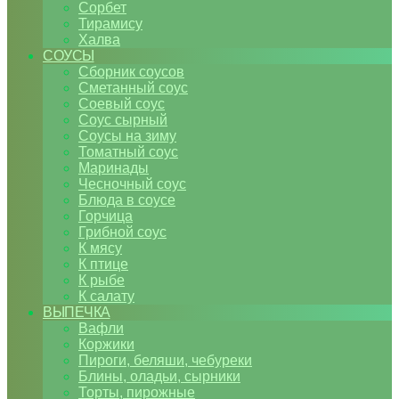
Сорбет
Тирамису
Халва
СОУСЫ
Сборник соусов
Сметанный соус
Соевый соус
Соус сырный
Соусы на зиму
Томатный соус
Маринады
Чесночный соус
Блюда в соусе
Горчица
Грибной соус
К мясу
К птице
К рыбе
К салату
ВЫПЕЧКА
Вафли
Коржики
Пироги, беляши, чебуреки
Блины, оладьи, сырники
Торты, пирожные