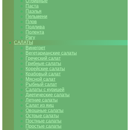
Отбивные
Паста
Паэлья
Пельмени
Плов
Подлива
Полента
Рагу
САЛАТЫ
Винегрет
Вегетарианские салаты
Греческий салат
Грибные салаты
Корейские салаты
Крабовый салат
Мясной салат
Рыбный салат
Салаты с курицей
Диетические салаты
Летние салаты
Салат из яиц
Овощные салаты
Острые салаты
Постные салаты
Простые салаты