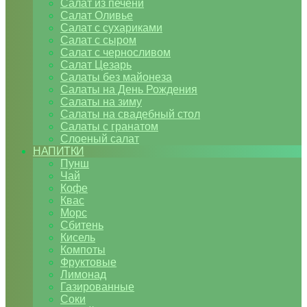
Салат из печени
Салат Оливье
Салат с сухариками
Салат с сыром
Салат с черносливом
Салат Цезарь
Салаты без майонеза
Салаты на День Рождения
Салаты на зиму
Салаты на свадебный стол
Салаты с гранатом
Слоеный салат
НАПИТКИ
Пунш
Чай
Кофе
Квас
Морс
Сбитень
Кисель
Компоты
Фруктовые
Лимонад
Газированные
Соки