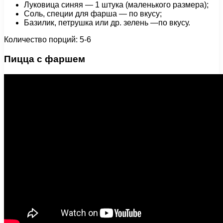
Луковица синяя — 1 штука (маленького размера);
Соль, специи для фарша — по вкусу;
Базилик, петрушка или др. зелень —по вкусу.
Количество порций: 5-6
Пицца с фаршем