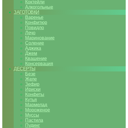
Коктейли
Алкогольные
ЗАГОТОВКИ
Варенье
Конфитюр
Повидло
Лечо
Маринование
Соление
Аджика
Джем
Квашение
Консервация
ДЕСЕРТЫ
Безе
Желе
Зефир
Ириски
Конфеты
Кутья
Мармелад
Мороженое
Муссы
Пастила
Пудинг