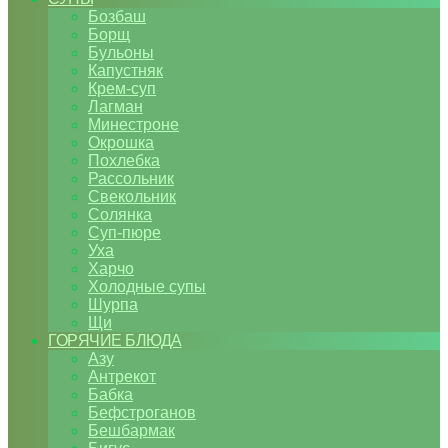
Бозбаш
Борщ
Бульоны
Капустняк
Крем-суп
Лагман
Минестроне
Окрошка
Похлебка
Рассольник
Свекольник
Солянка
Суп-пюре
Уха
Харчо
Холодные супы
Шурпа
Щи
ГОРЯЧИЕ БЛЮДА
Азу
Антрекот
Бабка
Бефстроганов
Бешбармак