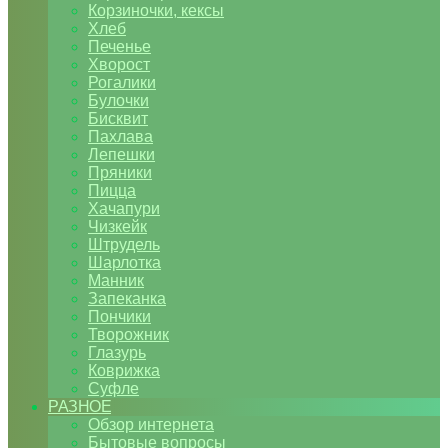
Корзиночки, кексы
Хлеб
Печенье
Хворост
Рогалики
Булочки
Бисквит
Пахлава
Лепешки
Пряники
Пицца
Хачапури
Чизкейк
Штрудель
Шарлотка
Манник
Запеканка
Пончики
Творожник
Глазурь
Коврижка
Суфле
РАЗНОЕ
Обзор интернета
Бытовые вопросы