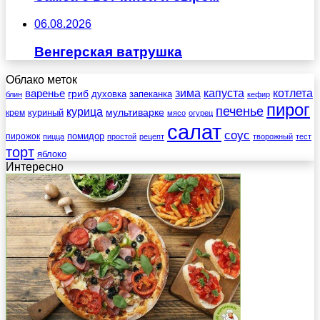
06.08.2026
Венгерская ватрушка
Облако меток
зима
котлета
варенье
капуста
гриб
духовка
запеканка
блин
кефир
пирог
печенье
курица
мультиварке
куриный
крем
мясо
огурец
салат
соус
помидор
пирожок
пицца
простой
рецепт
творожный
тест
торт
яблоко
Интересно