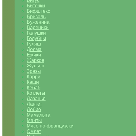
Бигус
Биточки
Бифштекс
Бризоль
Буженина
Вареники
Галушки
Голубцы
Гуляш
Долма
Ежики
Жаркое
Жульен
Зразы
Карри
Каши
Кебаб
Котлеты
Лазанья
Лангет
Лобио
Мамалыга
Манты
Мясо по-французски
Омлет