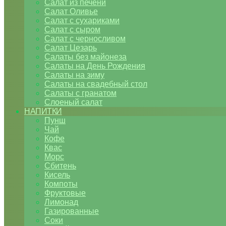
Салат из печени
Салат Оливье
Салат с сухариками
Салат с сыром
Салат с черносливом
Салат Цезарь
Салаты без майонеза
Салаты на День Рождения
Салаты на зиму
Салаты на свадебный стол
Салаты с гранатом
Слоеный салат
НАПИТКИ
Пунш
Чай
Кофе
Квас
Морс
Сбитень
Кисель
Компоты
Фруктовые
Лимонад
Газированные
Соки