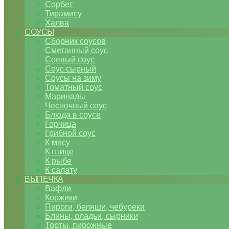
Сорбет
Тирамису
Халва
СОУСЫ
Сборник соусов
Сметанный соус
Соевый соус
Соус сырный
Соусы на зиму
Томатный соус
Маринады
Чесночный соус
Блюда в соусе
Горчица
Грибной соус
К мясу
К птице
К рыбе
К салату
ВЫПЕЧКА
Вафли
Коржики
Пироги, беляши, чебуреки
Блины, оладьи, сырники
Торты, пирожные