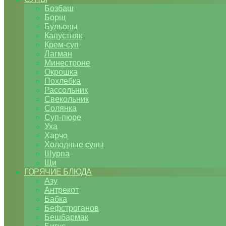
Бозбаш
Борщ
Бульоны
Капустняк
Крем-суп
Лагман
Минестроне
Окрошка
Похлебка
Рассольник
Свекольник
Солянка
Суп-пюре
Уха
Харчо
Холодные супы
Шурпа
Щи
ГОРЯЧИЕ БЛЮДА
Азу
Антрекот
Бабка
Бефстроганов
Бешбармак