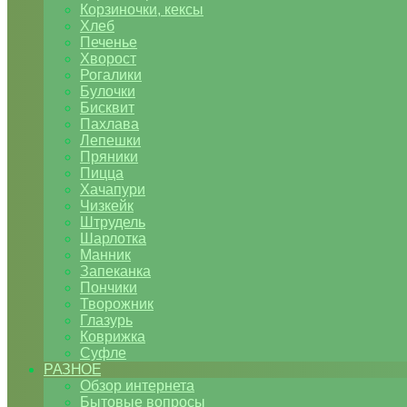
Корзиночки, кексы
Хлеб
Печенье
Хворост
Рогалики
Булочки
Бисквит
Пахлава
Лепешки
Пряники
Пицца
Хачапури
Чизкейк
Штрудель
Шарлотка
Манник
Запеканка
Пончики
Творожник
Глазурь
Коврижка
Суфле
РАЗНОЕ
Обзор интернета
Бытовые вопросы