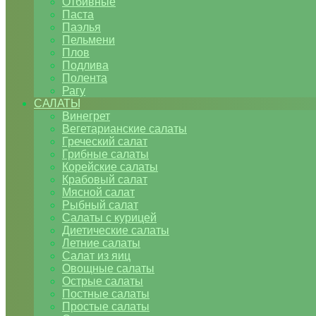
Отбивные
Паста
Паэлья
Пельмени
Плов
Подлива
Полента
Рагу
САЛАТЫ
Винегрет
Вегетарианские салаты
Греческий салат
Грибные салаты
Корейские салаты
Крабовый салат
Мясной салат
Рыбный салат
Салаты с курицей
Диетические салаты
Летние салаты
Салат из яиц
Овощные салаты
Острые салаты
Постные салаты
Простые салаты