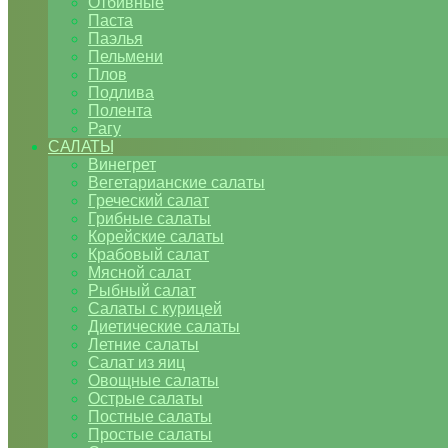
Отбивные
Паста
Паэлья
Пельмени
Плов
Подлива
Полента
Рагу
САЛАТЫ
Винегрет
Вегетарианские салаты
Греческий салат
Грибные салаты
Корейские салаты
Крабовый салат
Мясной салат
Рыбный салат
Салаты с курицей
Диетические салаты
Летние салаты
Салат из яиц
Овощные салаты
Острые салаты
Постные салаты
Простые салаты