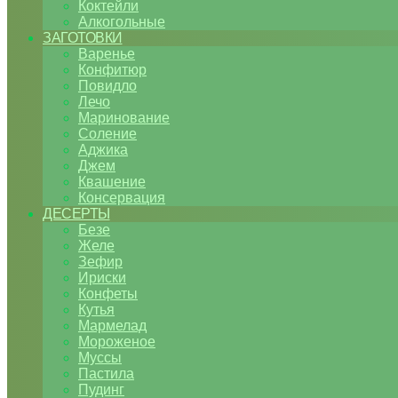
Коктейли
Алкогольные
ЗАГОТОВКИ
Варенье
Конфитюр
Повидло
Лечо
Маринование
Соление
Аджика
Джем
Квашение
Консервация
ДЕСЕРТЫ
Безе
Желе
Зефир
Ириски
Конфеты
Кутья
Мармелад
Мороженое
Муссы
Пастила
Пудинг