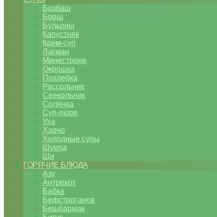
Бозбаш
Борщ
Бульоны
Капустняк
Крем-суп
Лагман
Минестроне
Окрошка
Похлебка
Рассольник
Свекольник
Солянка
Суп-пюре
Уха
Харчо
Холодные супы
Шурпа
Щи
ГОРЯЧИЕ БЛЮДА
Азу
Антрекот
Бабка
Бефстроганов
Бешбармак