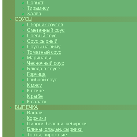
Сорбет
Тирамису
Халва
СОУСЫ
Сборник соусов
Сметанный соус
Соевый соус
Соус сырный
Соусы на зиму
Томатный соус
Маринады
Чесночный соус
Блюда в соусе
Горчица
Грибной соус
К мясу
К птице
К рыбе
К салату
ВЫПЕЧКА
Вафли
Коржики
Пироги, беляши, чебуреки
Блины, оладьи, сырники
Торты, пирожные