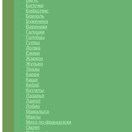
Бигус
Биточки
Бифштекс
Бризоль
Буженина
Вареники
Галушки
Голубцы
Гуляш
Долма
Ежики
Жаркое
Жульен
Зразы
Карри
Каши
Кебаб
Котлеты
Лазанья
Лангет
Лобио
Мамалыга
Манты
Мясо по-французски
Омлет