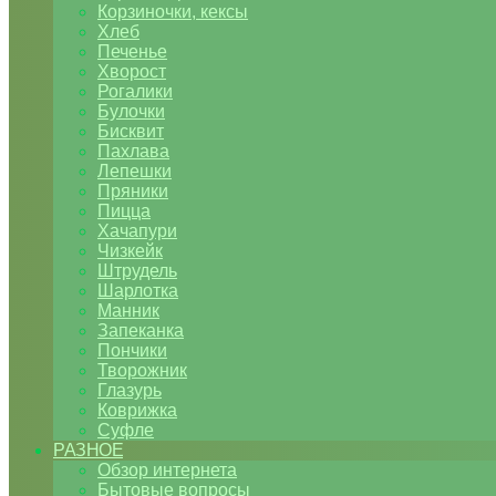
Корзиночки, кексы
Хлеб
Печенье
Хворост
Рогалики
Булочки
Бисквит
Пахлава
Лепешки
Пряники
Пицца
Хачапури
Чизкейк
Штрудель
Шарлотка
Манник
Запеканка
Пончики
Творожник
Глазурь
Коврижка
Суфле
РАЗНОЕ
Обзор интернета
Бытовые вопросы