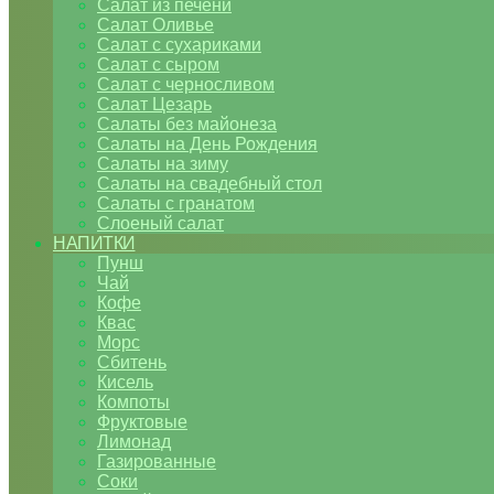
Салат из печени
Салат Оливье
Салат с сухариками
Салат с сыром
Салат с черносливом
Салат Цезарь
Салаты без майонеза
Салаты на День Рождения
Салаты на зиму
Салаты на свадебный стол
Салаты с гранатом
Слоеный салат
НАПИТКИ
Пунш
Чай
Кофе
Квас
Морс
Сбитень
Кисель
Компоты
Фруктовые
Лимонад
Газированные
Соки