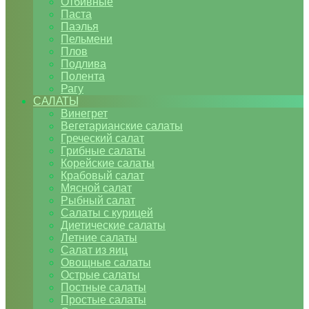
Отбивные
Паста
Паэлья
Пельмени
Плов
Подлива
Полента
Рагу
САЛАТЫ
Винегрет
Вегетарианские салаты
Греческий салат
Грибные салаты
Корейские салаты
Крабовый салат
Мясной салат
Рыбный салат
Салаты с курицей
Диетические салаты
Летние салаты
Салат из яиц
Овощные салаты
Острые салаты
Постные салаты
Простые салаты