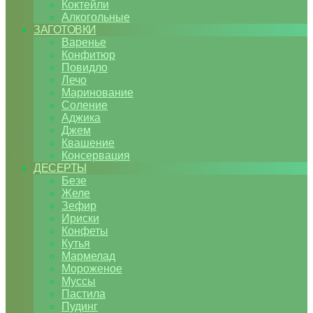
Коктейли
Алкогольные
ЗАГОТОВКИ
Варенье
Конфитюр
Повидло
Лечо
Маринование
Соление
Аджика
Джем
Квашение
Консервация
ДЕСЕРТЫ
Безе
Желе
Зефир
Ириски
Конфеты
Кутья
Мармелад
Мороженое
Муссы
Пастила
Пудинг