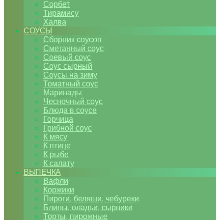
Сорбет
Тирамису
Халва
СОУСЫ
Сборник соусов
Сметанный соус
Соевый соус
Соус сырный
Соусы на зиму
Томатный соус
Маринады
Чесночный соус
Блюда в соусе
Горчица
Грибной соус
К мясу
К птице
К рыбе
К салату
ВЫПЕЧКА
Вафли
Коржики
Пироги, беляши, чебуреки
Блины, оладьи, сырники
Торты, пирожные