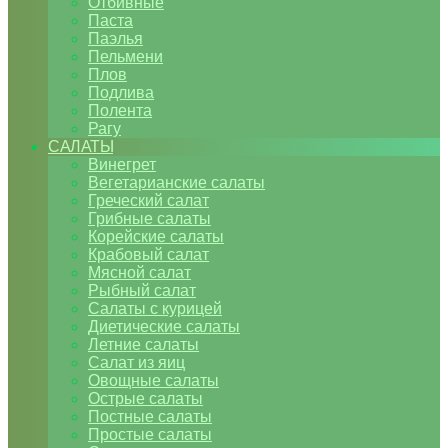
Отбивные
Паста
Паэлья
Пельмени
Плов
Подлива
Полента
Рагу
САЛАТЫ
Винегрет
Вегетарианские салаты
Греческий салат
Грибные салаты
Корейские салаты
Крабовый салат
Мясной салат
Рыбный салат
Салаты с курицей
Диетические салаты
Летние салаты
Салат из яиц
Овощные салаты
Острые салаты
Постные салаты
Простые салаты