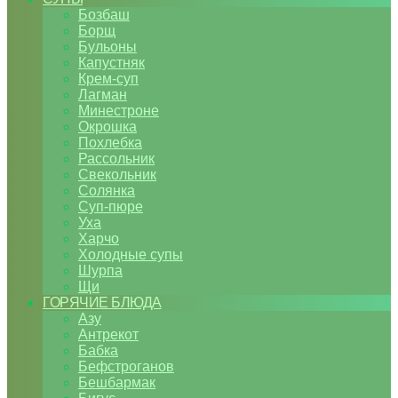
Бозбаш
Борщ
Бульоны
Капустняк
Крем-суп
Лагман
Минестроне
Окрошка
Похлебка
Рассольник
Свекольник
Солянка
Суп-пюре
Уха
Харчо
Холодные супы
Шурпа
Щи
ГОРЯЧИЕ БЛЮДА
Азу
Антрекот
Бабка
Бефстроганов
Бешбармак