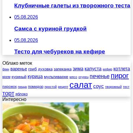
Клубничные галеты из творожного теста
05.08.2026
Самса с куриной грудкой
05.08.2026
Тесто для чебуреков на кефире
Облако меток
зима
котлета
варенье
капуста
гриб
духовка
запеканка
блин
кефир
пирог
печенье
курица
мультиварке
куриный
крем
мясо
огурец
салат
соус
помидор
пирожок
пицца
простой
рецепт
творожный
тест
торт
яблоко
Интересно