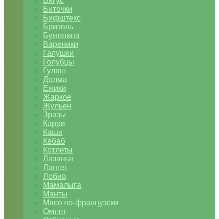
Бигус
Биточки
Бифштекс
Бризоль
Буженина
Вареники
Галушки
Голубцы
Гуляш
Долма
Ежики
Жаркое
Жульен
Зразы
Карри
Каши
Кебаб
Котлеты
Лазанья
Лангет
Лобио
Мамалыга
Манты
Мясо по-французски
Омлет