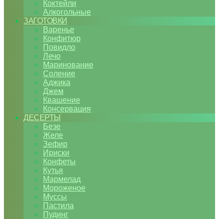
Коктейли
Алкогольные
ЗАГОТОВКИ
Варенье
Конфитюр
Повидло
Лечо
Маринование
Соление
Аджика
Джем
Квашение
Консервация
ДЕСЕРТЫ
Безе
Желе
Зефир
Ириски
Конфеты
Кутья
Мармелад
Мороженое
Муссы
Пастила
Пудинг