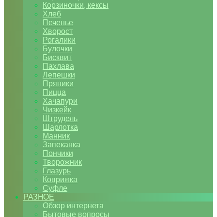
Корзиночки, кексы
Хлеб
Печенье
Хворост
Рогалики
Булочки
Бисквит
Пахлава
Лепешки
Пряники
Пицца
Хачапури
Чизкейк
Штрудель
Шарлотка
Манник
Запеканка
Пончики
Творожник
Глазурь
Коврижка
Суфле
РАЗНОЕ
Обзор интернета
Бытовые вопросы