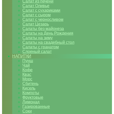
Салат из печени
Салат Оливье
Салат с сухариками
Салат с сыром
Салат с черносливом
Салат Цезарь
Салаты без майонеза
Салаты на День Рождения
Салаты на зиму
Салаты на свадебный стол
Салаты с гранатом
Слоеный салат
НАПИТКИ
Пунш
Чай
Кофе
Квас
Морс
Сбитень
Кисель
Компоты
Фруктовые
Лимонад
Газированные
Соки