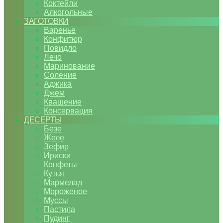
Коктейли
Алкогольные
ЗАГОТОВКИ
Варенье
Конфитюр
Повидло
Лечо
Маринование
Соление
Аджика
Джем
Квашение
Консервация
ДЕСЕРТЫ
Безе
Желе
Зефир
Ириски
Конфеты
Кутья
Мармелад
Мороженое
Муссы
Пастила
Пудинг