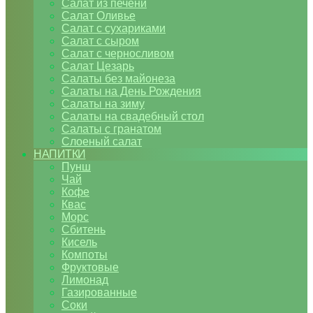
Салат из печени
Салат Оливье
Салат с сухариками
Салат с сыром
Салат с черносливом
Салат Цезарь
Салаты без майонеза
Салаты на День Рождения
Салаты на зиму
Салаты на свадебный стол
Салаты с гранатом
Слоеный салат
НАПИТКИ
Пунш
Чай
Кофе
Квас
Морс
Сбитень
Кисель
Компоты
Фруктовые
Лимонад
Газированные
Соки