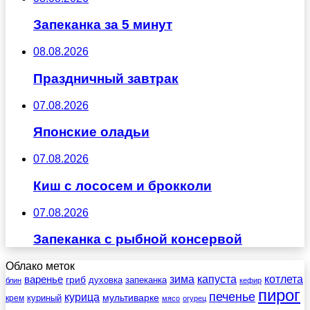
Запеканка за 5 минут
08.08.2026
Праздничный завтрак
07.08.2026
Японские оладьи
07.08.2026
Киш с лососем и брокколи
07.08.2026
Запеканка с рыбной консервой
Облако меток
зима
котлета
варенье
капуста
гриб
духовка
запеканка
блин
кефир
пирог
печенье
курица
мультиварке
куриный
крем
мясо
огурец