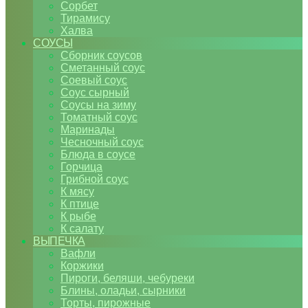
Сорбет
Тирамису
Халва
СОУСЫ
Сборник соусов
Сметанный соус
Соевый соус
Соус сырный
Соусы на зиму
Томатный соус
Маринады
Чесночный соус
Блюда в соусе
Горчица
Грибной соус
К мясу
К птице
К рыбе
К салату
ВЫПЕЧКА
Вафли
Коржики
Пироги, беляши, чебуреки
Блины, оладьи, сырники
Торты, пирожные