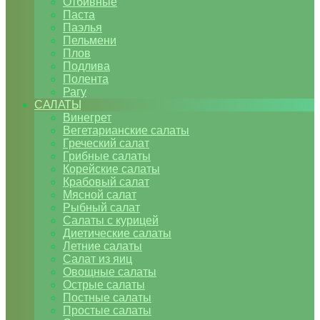
Отбивные
Паста
Паэлья
Пельмени
Плов
Подлива
Полента
Рагу
САЛАТЫ
Винегрет
Вегетарианские салаты
Греческий салат
Грибные салаты
Корейские салаты
Крабовый салат
Мясной салат
Рыбный салат
Салаты с курицей
Диетические салаты
Летние салаты
Салат из яиц
Овощные салаты
Острые салаты
Постные салаты
Простые салаты