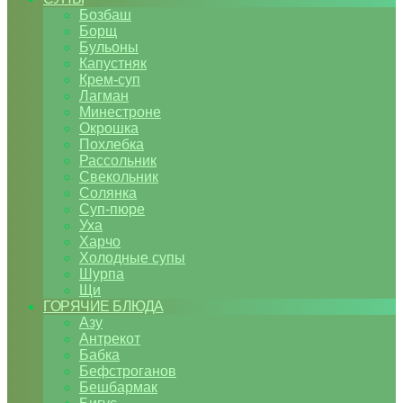
Бозбаш
Борщ
Бульоны
Капустняк
Крем-суп
Лагман
Минестроне
Окрошка
Похлебка
Рассольник
Свекольник
Солянка
Суп-пюре
Уха
Харчо
Холодные супы
Шурпа
Щи
ГОРЯЧИЕ БЛЮДА
Азу
Антрекот
Бабка
Бефстроганов
Бешбармак