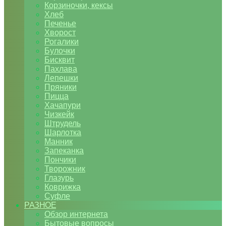
Корзиночки, кексы
Хлеб
Печенье
Хворост
Рогалики
Булочки
Бисквит
Пахлава
Лепешки
Пряники
Пицца
Хачапури
Чизкейк
Штрудель
Шарлотка
Манник
Запеканка
Пончики
Творожник
Глазурь
Коврижка
Суфле
РАЗНОЕ
Обзор интернета
Бытовые вопросы