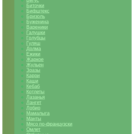
Бигус
Биточки
Бифштекс
Бризоль
Буженина
Вареники
Галушки
Голубцы
Гуляш
Долма
Ежики
Жаркое
Жульен
Зразы
Карри
Каши
Кебаб
Котлеты
Лазанья
Лангет
Лобио
Мамалыга
Манты
Мясо по-французски
Омлет