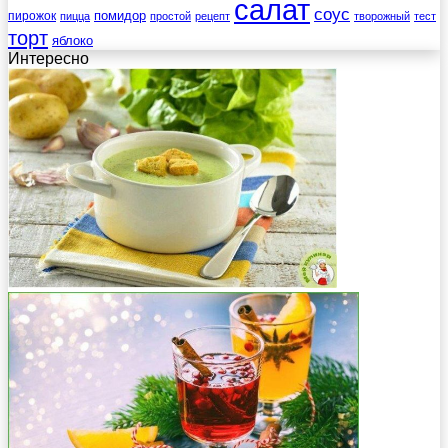
салат
соус
помидор
пирожок
пицца
простой
рецепт
творожный
тест
торт
яблоко
Интересно