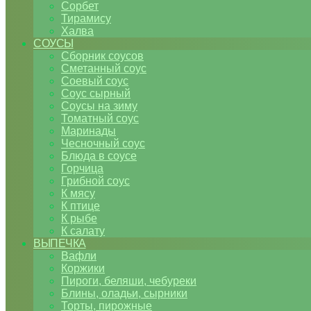
Сорбет
Тирамису
Халва
СОУСЫ
Сборник соусов
Сметанный соус
Соевый соус
Соус сырный
Соусы на зиму
Томатный соус
Маринады
Чесночный соус
Блюда в соусе
Горчица
Грибной соус
К мясу
К птице
К рыбе
К салату
ВЫПЕЧКА
Вафли
Коржики
Пироги, беляши, чебуреки
Блины, оладьи, сырники
Торты, пирожные