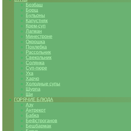
Бозбаш
Борщ
Бульоны
Капустняк
Крем-суп
Лагман
Минестроне
Окрошка
Похлебка
Рассольник
Свекольник
Солянка
Суп-пюре
Уха
Харчо
Холодные супы
Шурпа
Щи
ГОРЯЧИЕ БЛЮДА
Азу
Антрекот
Бабка
Бефстроганов
Бешбармак