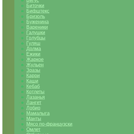
Бигус
Биточки
Бифштекс
Бризоль
Буженина
Вареники
Галушки
Голубцы
Гуляш
Долма
Ежики
Жаркое
Жульен
Зразы
Карри
Каши
Кебаб
Котлеты
Лазанья
Лангет
Лобио
Мамалыга
Манты
Мясо по-французски
Омлет