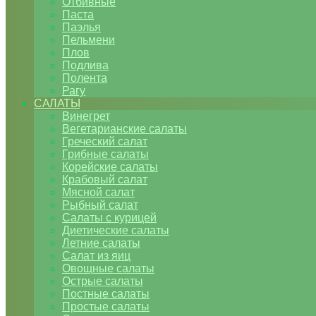
Отбивные
Паста
Паэлья
Пельмени
Плов
Подлива
Полента
Рагу
САЛАТЫ
Винегрет
Вегетарианские салаты
Греческий салат
Грибные салаты
Корейские салаты
Крабовый салат
Мясной салат
Рыбный салат
Салаты с курицей
Диетические салаты
Летние салаты
Салат из яиц
Овощные салаты
Острые салаты
Постные салаты
Простые салаты