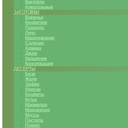
Коктейли
Алкогольные
ЗАГОТОВКИ
Варенье
Конфитюр
Повидло
Лечо
Маринование
Соление
Аджика
Джем
Квашение
Консервация
ДЕСЕРТЫ
Безе
Желе
Зефир
Ириски
Конфеты
Кутья
Мармелад
Мороженое
Муссы
Пастила
Пудинг