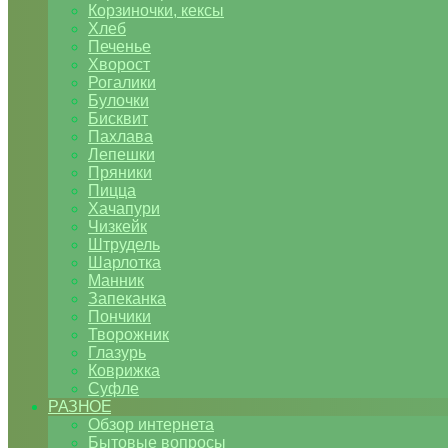
Корзиночки, кексы
Хлеб
Печенье
Хворост
Рогалики
Булочки
Бисквит
Пахлава
Лепешки
Пряники
Пицца
Хачапури
Чизкейк
Штрудель
Шарлотка
Манник
Запеканка
Пончики
Творожник
Глазурь
Коврижка
Суфле
РАЗНОЕ
Обзор интернета
Бытовые вопросы