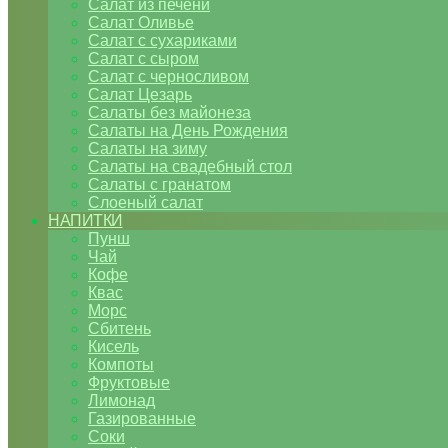
Салат из печени
Салат Оливье
Салат с сухариками
Салат с сыром
Салат с черносливом
Салат Цезарь
Салаты без майонеза
Салаты на День Рождения
Салаты на зиму
Салаты на свадебный стол
Салаты с гранатом
Слоеный салат
НАПИТКИ
Пунш
Чай
Кофе
Квас
Морс
Сбитень
Кисель
Компоты
Фруктовые
Лимонад
Газированные
Соки