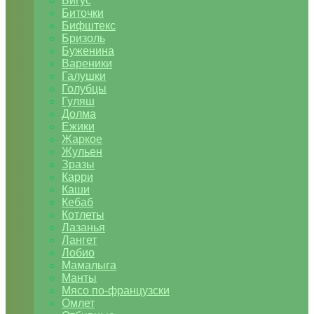
Бигус
Биточки
Бифштекс
Бризоль
Буженина
Вареники
Галушки
Голубцы
Гуляш
Долма
Ежики
Жаркое
Жульен
Зразы
Карри
Каши
Кебаб
Котлеты
Лазанья
Лангет
Лобио
Мамалыга
Манты
Мясо по-французски
Омлет