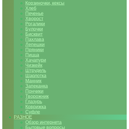
Корзиночки, кексы
Хлеб
Печенье
Хворост
Рогалики
Булочки
Бисквит
Пахлава
Лепешки
Пряники
Пицца
Хачапури
Чизкейк
Штрудель
Шарлотка
Манник
Запеканка
Пончики
Творожник
Глазурь
Коврижка
Суфле
РАЗНОЕ
Обзор интернета
Бытовые вопросы