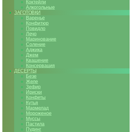
Коктейли
Алкогольные
ЗАГОТОВКИ
Варенье
Конфитюр
Повидло
Лечо
Маринование
Соление
Аджика
Джем
Квашение
Консервация
ДЕСЕРТЫ
Безе
Желе
Зефир
Ириски
Конфеты
Кутья
Мармелад
Мороженое
Муссы
Пастила
Пудинг