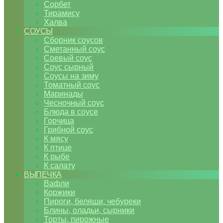
Сорбет
Тирамису
Халва
СОУСЫ
Сборник соусов
Сметанный соус
Соевый соус
Соус сырный
Соусы на зиму
Томатный соус
Маринады
Чесночный соус
Блюда в соусе
Горчица
Грибной соус
К мясу
К птице
К рыбе
К салату
ВЫПЕЧКА
Вафли
Коржики
Пироги, беляши, чебуреки
Блины, оладьи, сырники
Торты, пирожные