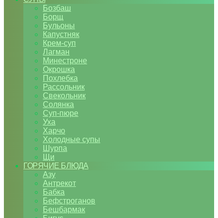
Бозбаш
Борщ
Бульоны
Капустняк
Крем-суп
Лагман
Минестроне
Окрошка
Похлебка
Рассольник
Свекольник
Солянка
Суп-пюре
Уха
Харчо
Холодные супы
Шурпа
Щи
ГОРЯЧИЕ БЛЮДА
Азу
Антрекот
Бабка
Бефстроганов
Бешбармак