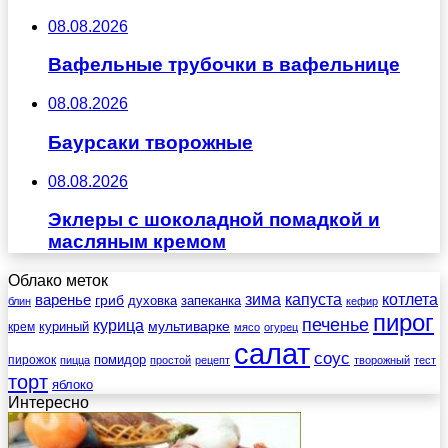
08.08.2026
Вафельные трубочки в вафельнице
08.08.2026
Баурсаки творожные
08.08.2026
Эклеры с шоколадной помадкой и
масляным кремом
Облако меток
зима
котлета
варенье
капуста
гриб
духовка
запеканка
блин
кефир
пирог
печенье
курица
мультиварке
куриный
крем
мясо
огурец
салат
соус
помидор
пирожок
пицца
простой
рецепт
творожный
тест
торт
яблоко
Интересно