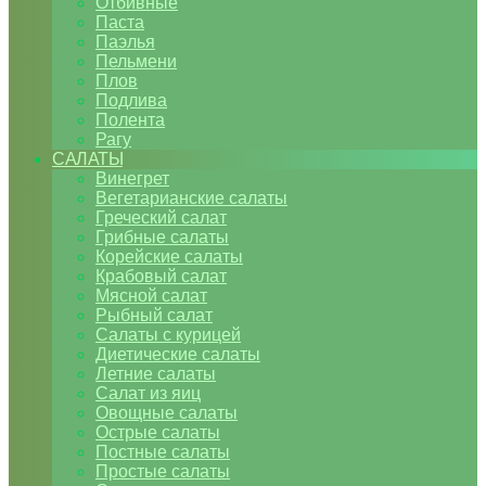
Отбивные
Паста
Паэлья
Пельмени
Плов
Подлива
Полента
Рагу
САЛАТЫ
Винегрет
Вегетарианские салаты
Греческий салат
Грибные салаты
Корейские салаты
Крабовый салат
Мясной салат
Рыбный салат
Салаты с курицей
Диетические салаты
Летние салаты
Салат из яиц
Овощные салаты
Острые салаты
Постные салаты
Простые салаты