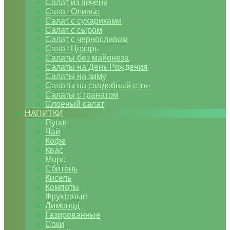
Салат из печени
Салат Оливье
Салат с сухариками
Салат с сыром
Салат с черносливом
Салат Цезарь
Салаты без майонеза
Салаты на День Рождения
Салаты на зиму
Салаты на свадебный стол
Салаты с гранатом
Слоеный салат
НАПИТКИ
Пунш
Чай
Кофе
Квас
Морс
Сбитень
Кисель
Компоты
Фруктовые
Лимонад
Газированные
Соки