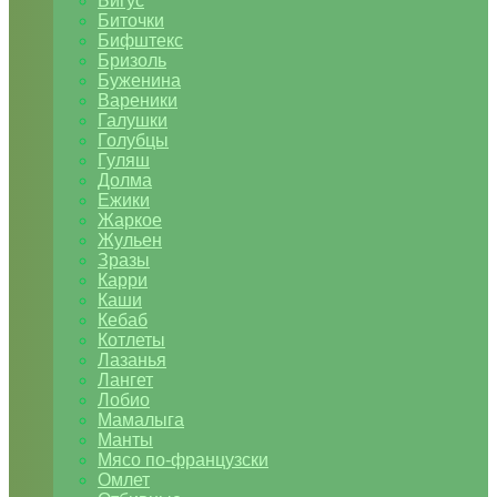
Бигус
Биточки
Бифштекс
Бризоль
Буженина
Вареники
Галушки
Голубцы
Гуляш
Долма
Ежики
Жаркое
Жульен
Зразы
Карри
Каши
Кебаб
Котлеты
Лазанья
Лангет
Лобио
Мамалыга
Манты
Мясо по-французски
Омлет