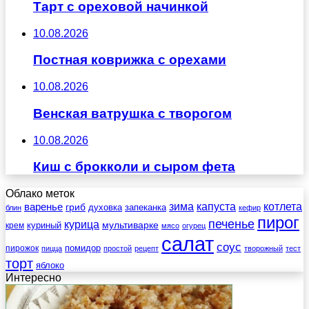
Тарт с ореховой начинкой
10.08.2026
Постная коврижка с орехами
10.08.2026
Венская ватрушка с творогом
10.08.2026
Киш с брокколи и сыром фета
Облако меток
зима
котлета
варенье
капуста
гриб
духовка
запеканка
блин
кефир
пирог
печенье
курица
мультиварке
куриный
крем
мясо
огурец
салат
соус
помидор
пирожок
пицца
простой
рецепт
творожный
тест
торт
яблоко
Интересно