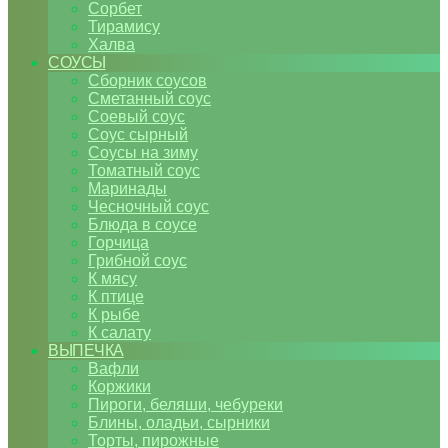
Сорбет
Тирамису
Халва
СОУСЫ
Сборник соусов
Сметанный соус
Соевый соус
Соус сырный
Соусы на зиму
Томатный соус
Маринады
Чесночный соус
Блюда в соусе
Горчица
Грибной соус
К мясу
К птице
К рыбе
К салату
ВЫПЕЧКА
Вафли
Коржики
Пироги, беляши, чебуреки
Блины, оладьи, сырники
Торты, пирожные