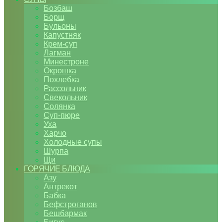
Бозбаш
Борщ
Бульоны
Капустняк
Крем-суп
Лагман
Минестроне
Окрошка
Похлебка
Рассольник
Свекольник
Солянка
Суп-пюре
Уха
Харчо
Холодные супы
Шурпа
Щи
ГОРЯЧИЕ БЛЮДА
Азу
Антрекот
Бабка
Бефстроганов
Бешбармак