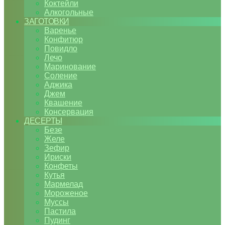
Коктейли
Алкогольные
ЗАГОТОВКИ
Варенье
Конфитюр
Повидло
Лечо
Маринование
Соление
Аджика
Джем
Квашение
Консервация
ДЕСЕРТЫ
Безе
Желе
Зефир
Ириски
Конфеты
Кутья
Мармелад
Мороженое
Муссы
Пастила
Пудинг