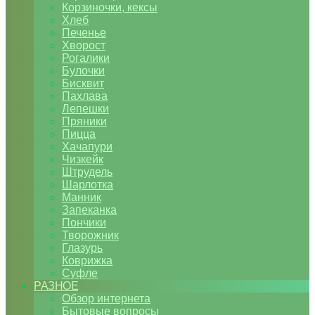
Корзиночки, кексы
Хлеб
Печенье
Хворост
Рогалики
Булочки
Бисквит
Пахлава
Лепешки
Пряники
Пицца
Хачапури
Чизкейк
Штрудель
Шарлотка
Манник
Запеканка
Пончики
Творожник
Глазурь
Коврижка
Суфле
РАЗНОЕ
Обзор интернета
Бытовые вопросы