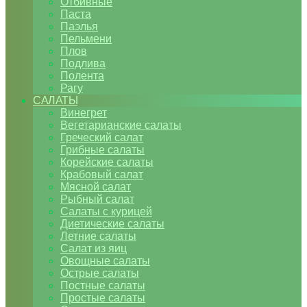
Отбивные
Паста
Паэлья
Пельмени
Плов
Подлива
Полента
Рагу
САЛАТЫ
Винегрет
Вегетарианские салаты
Греческий салат
Грибные салаты
Корейские салаты
Крабовый салат
Мясной салат
Рыбный салат
Салаты с курицей
Диетические салаты
Летние салаты
Салат из яиц
Овощные салаты
Острые салаты
Постные салаты
Простые салаты