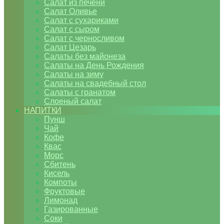
Салат из печени
Салат Оливье
Салат с сухариками
Салат с сыром
Салат с черносливом
Салат Цезарь
Салаты без майонеза
Салаты на День Рождения
Салаты на зиму
Салаты на свадебный стол
Салаты с гранатом
Слоеный салат
НАПИТКИ
Пунш
Чай
Кофе
Квас
Морс
Сбитень
Кисель
Компоты
Фруктовые
Лимонад
Газированные
Соки