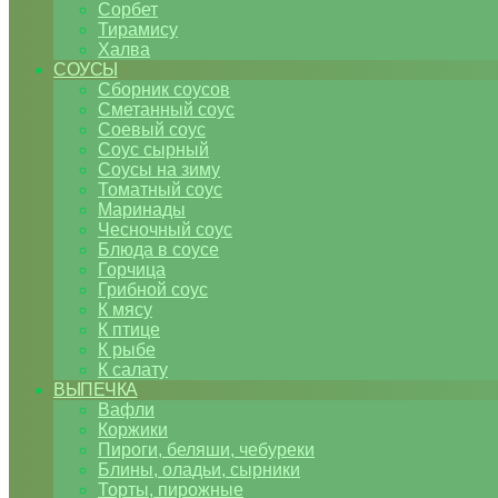
Сорбет
Тирамису
Халва
СОУСЫ
Сборник соусов
Сметанный соус
Соевый соус
Соус сырный
Соусы на зиму
Томатный соус
Маринады
Чесночный соус
Блюда в соусе
Горчица
Грибной соус
К мясу
К птице
К рыбе
К салату
ВЫПЕЧКА
Вафли
Коржики
Пироги, беляши, чебуреки
Блины, оладьи, сырники
Торты, пирожные