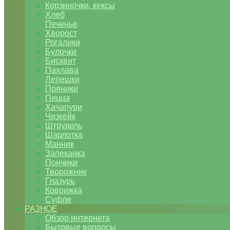
Корзиночки, кексы
Хлеб
Печенье
Хворост
Рогалики
Булочки
Бисквит
Пахлава
Лепешки
Пряники
Пицца
Хачапури
Чизкейк
Штрудель
Шарлотка
Манник
Запеканка
Пончики
Творожник
Глазурь
Коврижка
Суфле
РАЗНОЕ
Обзор интернета
Бытовые вопросы