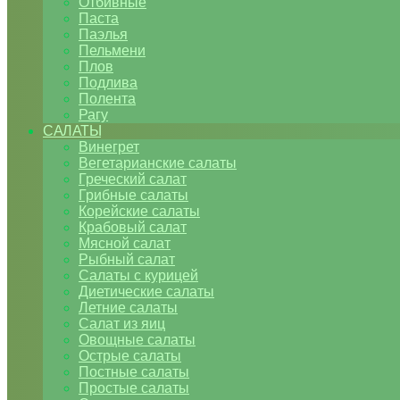
Отбивные
Паста
Паэлья
Пельмени
Плов
Подлива
Полента
Рагу
САЛАТЫ
Винегрет
Вегетарианские салаты
Греческий салат
Грибные салаты
Корейские салаты
Крабовый салат
Мясной салат
Рыбный салат
Салаты с курицей
Диетические салаты
Летние салаты
Салат из яиц
Овощные салаты
Острые салаты
Постные салаты
Простые салаты