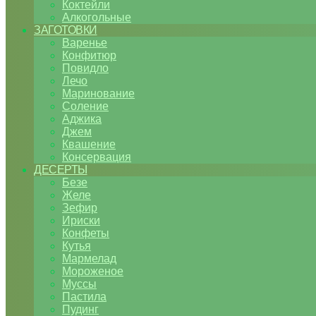
Коктейли
Алкогольные
ЗАГОТОВКИ
Варенье
Конфитюр
Повидло
Лечо
Маринование
Соление
Аджика
Джем
Квашение
Консервация
ДЕСЕРТЫ
Безе
Желе
Зефир
Ириски
Конфеты
Кутья
Мармелад
Мороженое
Муссы
Пастила
Пудинг