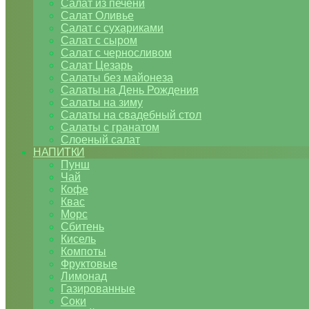
Салат из печени
Салат Оливье
Салат с сухариками
Салат с сыром
Салат с черносливом
Салат Цезарь
Салаты без майонеза
Салаты на День Рождения
Салаты на зиму
Салаты на свадебный стол
Салаты с гранатом
Слоеный салат
НАПИТКИ
Пунш
Чай
Кофе
Квас
Морс
Сбитень
Кисель
Компоты
Фруктовые
Лимонад
Газированные
Соки