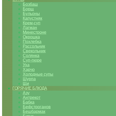
Бозбаш
Борщ
Бульоны
Капустняк
Крем-суп
Лагман
Минестроне
Окрошка
Похлебка
Рассольник
Свекольник
Солянка
Суп-пюре
Уха
Харчо
Холодные супы
Шурпа
Щи
ГОРЯЧИЕ БЛЮДА
Азу
Антрекот
Бабка
Бефстроганов
Бешбармак