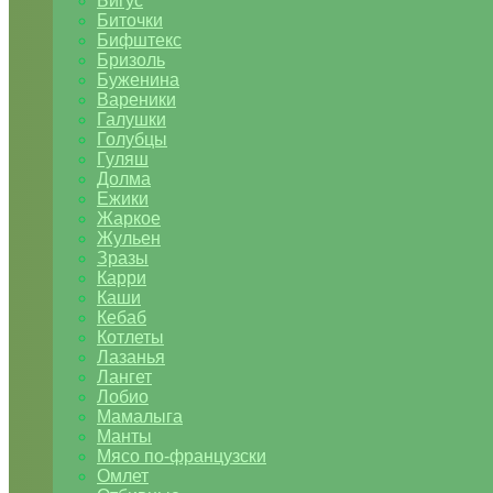
Бигус
Биточки
Бифштекс
Бризоль
Буженина
Вареники
Галушки
Голубцы
Гуляш
Долма
Ежики
Жаркое
Жульен
Зразы
Карри
Каши
Кебаб
Котлеты
Лазанья
Лангет
Лобио
Мамалыга
Манты
Мясо по-французски
Омлет