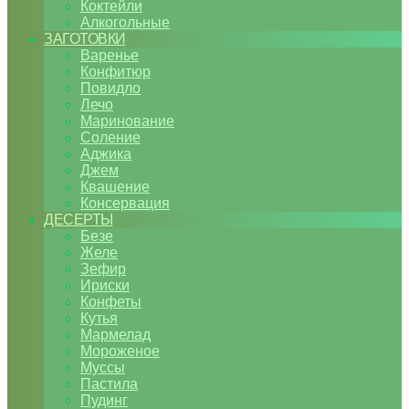
Коктейли
Алкогольные
ЗАГОТОВКИ
Варенье
Конфитюр
Повидло
Лечо
Маринование
Соление
Аджика
Джем
Квашение
Консервация
ДЕСЕРТЫ
Безе
Желе
Зефир
Ириски
Конфеты
Кутья
Мармелад
Мороженое
Муссы
Пастила
Пудинг