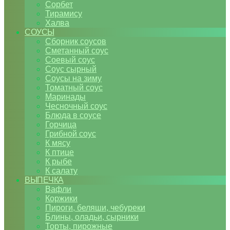
Сорбет
Тирамису
Халва
СОУСЫ
Сборник соусов
Сметанный соус
Соевый соус
Соус сырный
Соусы на зиму
Томатный соус
Маринады
Чесночный соус
Блюда в соусе
Горчица
Грибной соус
К мясу
К птице
К рыбе
К салату
ВЫПЕЧКА
Вафли
Коржики
Пироги, беляши, чебуреки
Блины, оладьи, сырники
Торты, пирожные