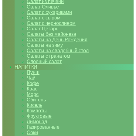
Салат из печени
Салат Оливье
Салат с сухариками
Салат с сыром
Салат с черносливом
Салат Цезарь
Салаты без майонеза
Салаты на День Рождения
Салаты на зиму
Салаты на свадебный стол
Салаты с гранатом
Слоеный салат
НАПИТКИ
Пунш
Чай
Кофе
Квас
Морс
Сбитень
Кисель
Компоты
Фруктовые
Лимонад
Газированные
Соки