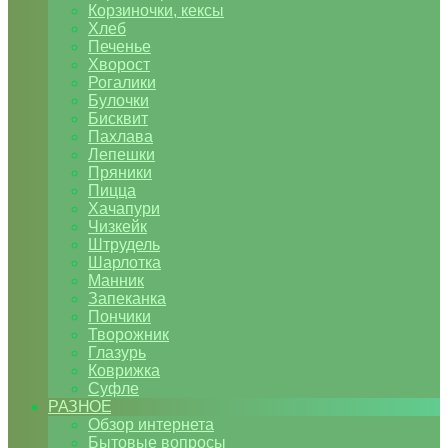
Корзиночки, кексы
Хлеб
Печенье
Хворост
Рогалики
Булочки
Бисквит
Пахлава
Лепешки
Пряники
Пицца
Хачапури
Чизкейк
Штрудель
Шарлотка
Манник
Запеканка
Пончики
Творожник
Глазурь
Коврижка
Суфле
РАЗНОЕ
Обзор интернета
Бытовые вопросы