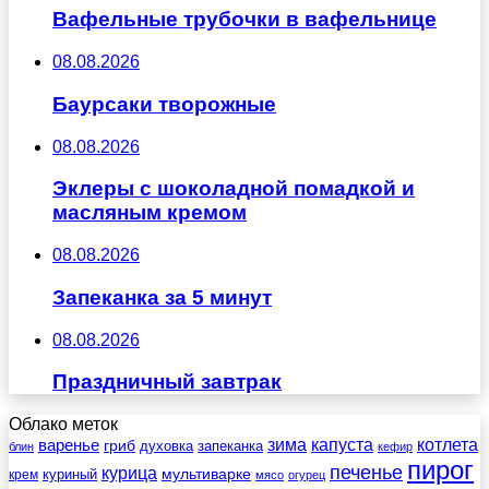
Вафельные трубочки в вафельнице
08.08.2026
Баурсаки творожные
08.08.2026
Эклеры с шоколадной помадкой и
масляным кремом
08.08.2026
Запеканка за 5 минут
08.08.2026
Праздничный завтрак
Облако меток
зима
котлета
варенье
капуста
гриб
духовка
запеканка
блин
кефир
пирог
печенье
курица
мультиварке
куриный
крем
мясо
огурец