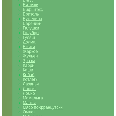
Бигус
Биточки
Бифштекс
Бризоль
Буженина
Вареники
Галушки
Голубцы
Гуляш
Долма
Ежики
Жаркое
Жульен
Зразы
Карри
Каши
Кебаб
Котлеты
Лазанья
Лангет
Лобио
Мамалыга
Манты
Мясо по-французски
Омлет