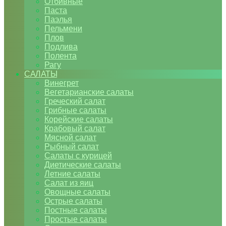
Отбивные
Паста
Паэлья
Пельмени
Плов
Подлива
Полента
Рагу
САЛАТЫ
Винегрет
Вегетарианские салаты
Греческий салат
Грибные салаты
Корейские салаты
Крабовый салат
Мясной салат
Рыбный салат
Салаты с курицей
Диетические салаты
Летние салаты
Салат из яиц
Овощные салаты
Острые салаты
Постные салаты
Простые салаты