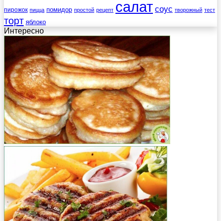
салат
соус
помидор
пирожок
пицца
простой
рецепт
творожный
тест
торт
яблоко
Интересно