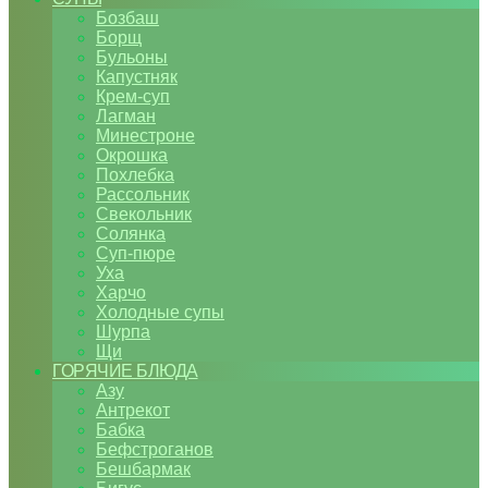
Бозбаш
Борщ
Бульоны
Капустняк
Крем-суп
Лагман
Минестроне
Окрошка
Похлебка
Рассольник
Свекольник
Солянка
Суп-пюре
Уха
Харчо
Холодные супы
Шурпа
Щи
ГОРЯЧИЕ БЛЮДА
Азу
Антрекот
Бабка
Бефстроганов
Бешбармак