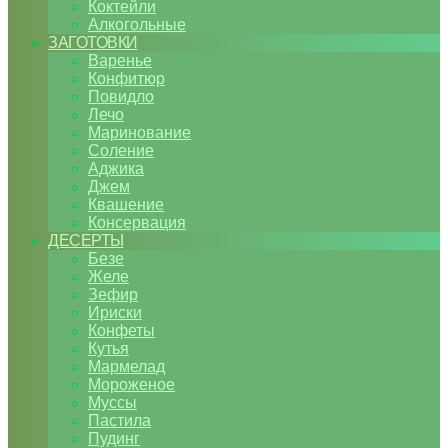
Коктейли
Алкогольные
ЗАГОТОВКИ
Варенье
Конфитюр
Повидло
Лечо
Маринование
Соление
Аджика
Джем
Квашение
Консервация
ДЕСЕРТЫ
Безе
Желе
Зефир
Ириски
Конфеты
Кутья
Мармелад
Мороженое
Муссы
Пастила
Пудинг