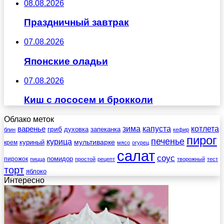
08.08.2026
Праздничный завтрак
07.08.2026
Японские оладьи
07.08.2026
Киш с лососем и брокколи
Облако меток
зима
котлета
варенье
капуста
гриб
духовка
запеканка
блин
кефир
пирог
печенье
курица
мультиварке
куриный
крем
мясо
огурец
салат
соус
помидор
пирожок
пицца
простой
рецепт
творожный
тест
торт
яблоко
Интересно