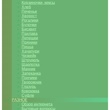
Корзиночки, кексы
Хлеб
Печенье
Хворост
Рогалики
Булочки
Бисквит
Пахлава
Лепешки
Пряники
Пицца
Хачапури
Чизкейк
Штрудель
Шарлотка
Манник
Запеканка
Пончики
Творожник
Глазурь
Коврижка
Суфле
РАЗНОЕ
Обзор интернета
Бытовые вопросы