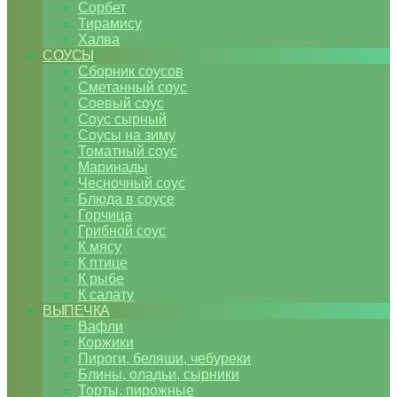
Сорбет
Тирамису
Халва
СОУСЫ
Сборник соусов
Сметанный соус
Соевый соус
Соус сырный
Соусы на зиму
Томатный соус
Маринады
Чесночный соус
Блюда в соусе
Горчица
Грибной соус
К мясу
К птице
К рыбе
К салату
ВЫПЕЧКА
Вафли
Коржики
Пироги, беляши, чебуреки
Блины, оладьи, сырники
Торты, пирожные