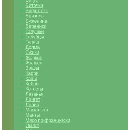
Бигус
Биточки
Бифштекс
Бризоль
Буженина
Вареники
Галушки
Голубцы
Гуляш
Долма
Ежики
Жаркое
Жульен
Зразы
Карри
Каши
Кебаб
Котлеты
Лазанья
Лангет
Лобио
Мамалыга
Манты
Мясо по-французски
Омлет