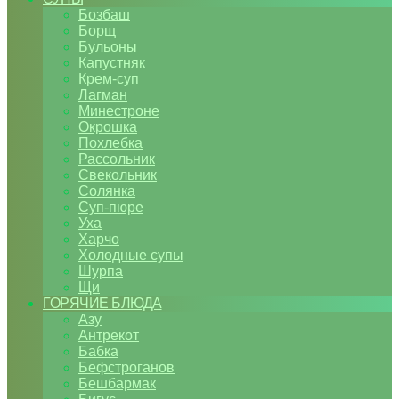
Бозбаш
Борщ
Бульоны
Капустняк
Крем-суп
Лагман
Минестроне
Окрошка
Похлебка
Рассольник
Свекольник
Солянка
Суп-пюре
Уха
Харчо
Холодные супы
Шурпа
Щи
ГОРЯЧИЕ БЛЮДА
Азу
Антрекот
Бабка
Бефстроганов
Бешбармак