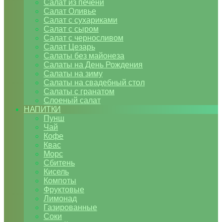
Салат из печени
Салат Оливье
Салат с сухариками
Салат с сыром
Салат с черносливом
Салат Цезарь
Салаты без майонеза
Салаты на День Рождения
Салаты на зиму
Салаты на свадебный стол
Салаты с гранатом
Слоеный салат
НАПИТКИ
Пунш
Чай
Кофе
Квас
Морс
Сбитень
Кисель
Компоты
Фруктовые
Лимонад
Газированные
Соки