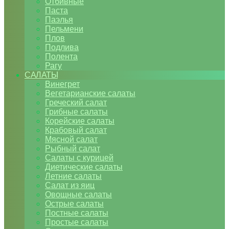
Отбивные
Паста
Паэлья
Пельмени
Плов
Подлива
Полента
Рагу
САЛАТЫ
Винегрет
Вегетарианские салаты
Греческий салат
Грибные салаты
Корейские салаты
Крабовый салат
Мясной салат
Рыбный салат
Салаты с курицей
Диетические салаты
Летние салаты
Салат из яиц
Овощные салаты
Острые салаты
Постные салаты
Простые салаты