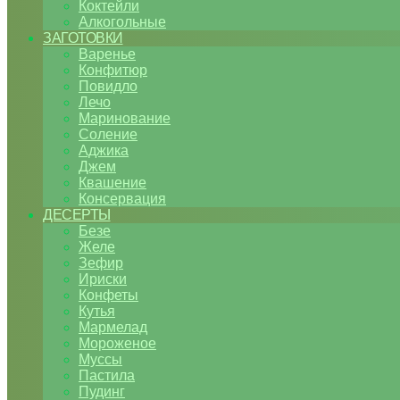
Коктейли
Алкогольные
ЗАГОТОВКИ
Варенье
Конфитюр
Повидло
Лечо
Маринование
Соление
Аджика
Джем
Квашение
Консервация
ДЕСЕРТЫ
Безе
Желе
Зефир
Ириски
Конфеты
Кутья
Мармелад
Мороженое
Муссы
Пастила
Пудинг