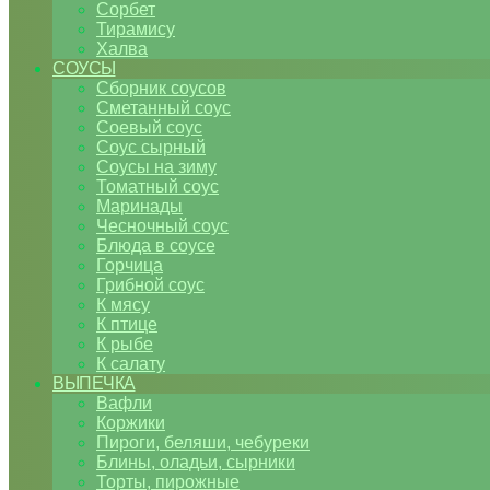
Сорбет
Тирамису
Халва
СОУСЫ
Сборник соусов
Сметанный соус
Соевый соус
Соус сырный
Соусы на зиму
Томатный соус
Маринады
Чесночный соус
Блюда в соусе
Горчица
Грибной соус
К мясу
К птице
К рыбе
К салату
ВЫПЕЧКА
Вафли
Коржики
Пироги, беляши, чебуреки
Блины, оладьи, сырники
Торты, пирожные