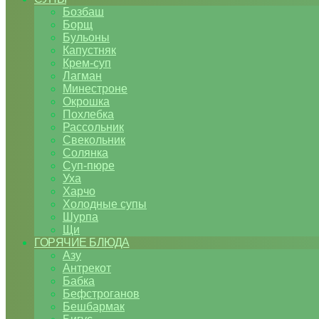
Бозбаш
Борщ
Бульоны
Капустняк
Крем-суп
Лагман
Минестроне
Окрошка
Похлебка
Рассольник
Свекольник
Солянка
Суп-пюре
Уха
Харчо
Холодные супы
Шурпа
Щи
ГОРЯЧИЕ БЛЮДА
Азу
Антрекот
Бабка
Бефстроганов
Бешбармак