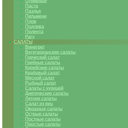
Отбивные
Паста
Паэлья
Пельмени
Плов
Подлива
Полента
Рагу
САЛАТЫ
Винегрет
Вегетарианские салаты
Греческий салат
Грибные салаты
Корейские салаты
Крабовый салат
Мясной салат
Рыбный салат
Салаты с курицей
Диетические салаты
Летние салаты
Салат из яиц
Овощные салаты
Острые салаты
Постные салаты
Простые салаты