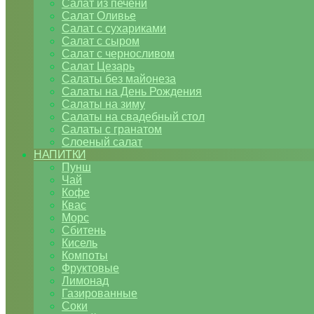
Салат из печени
Салат Оливье
Салат с сухариками
Салат с сыром
Салат с черносливом
Салат Цезарь
Салаты без майонеза
Салаты на День Рождения
Салаты на зиму
Салаты на свадебный стол
Салаты с гранатом
Слоеный салат
НАПИТКИ
Пунш
Чай
Кофе
Квас
Морс
Сбитень
Кисель
Компоты
Фруктовые
Лимонад
Газированные
Соки