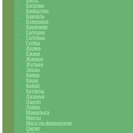
Бигус
Биточки
Бифштекс
Бризоль
Буженина
Вареники
Галушки
Голубцы
Гуляш
Долма
Ежики
Жаркое
Жульен
Зразы
Карри
Каши
Кебаб
Котлеты
Лазанья
Лангет
Лобио
Мамалыга
Манты
Мясо по-французски
Омлет