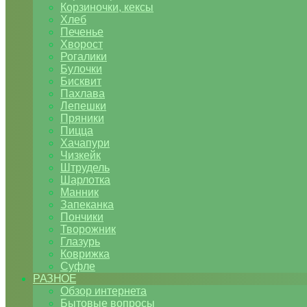
Корзиночки, кексы
Хлеб
Печенье
Хворост
Рогалики
Булочки
Бисквит
Пахлава
Лепешки
Пряники
Пицца
Хачапури
Чизкейк
Штрудель
Шарлотка
Манник
Запеканка
Пончики
Творожник
Глазурь
Коврижка
Суфле
РАЗНОЕ
Обзор интернета
Бытовые вопросы