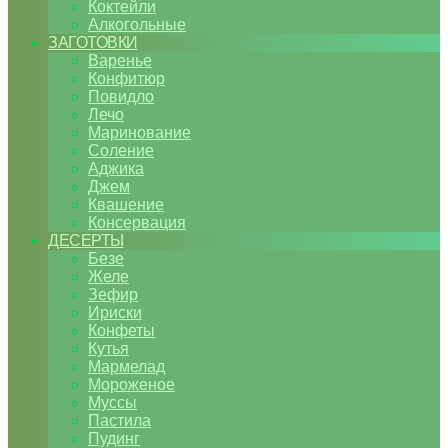
Коктейли
Алкогольные
ЗАГОТОВКИ
Варенье
Конфитюр
Повидло
Лечо
Маринование
Соление
Аджика
Джем
Квашение
Консервация
ДЕСЕРТЫ
Безе
Желе
Зефир
Ириски
Конфеты
Кутья
Мармелад
Мороженое
Муссы
Пастила
Пудинг