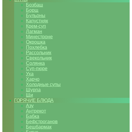
Бозбаш
Борщ
Бульоны
Капустняк
Крем-суп
Лагман
Минестроне
Окрошка
Похлебка
Рассольник
Свекольник
Солянка
Суп-пюре
Уха
Харчо
Холодные супы
Шурпа
Щи
ГОРЯЧИЕ БЛЮДА
Азу
Антрекот
Бабка
Бефстроганов
Бешбармак