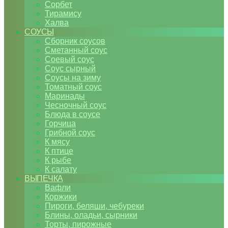
Сорбет
Тирамису
Халва
СОУСЫ
Сборник соусов
Сметанный соус
Соевый соус
Соус сырный
Соусы на зиму
Томатный соус
Маринады
Чесночный соус
Блюда в соусе
Горчица
Грибной соус
К мясу
К птице
К рыбе
К салату
ВЫПЕЧКА
Вафли
Коржики
Пироги, беляши, чебуреки
Блины, оладьи, сырники
Торты, пирожные