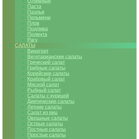
Отбивные
Паста
Паэлья
Пельмени
Плов
Подлива
Полента
Рагу
САЛАТЫ
Винегрет
Вегетарианские салаты
Греческий салат
Грибные салаты
Корейские салаты
Крабовый салат
Мясной салат
Рыбный салат
Салаты с курицей
Диетические салаты
Летние салаты
Салат из яиц
Овощные салаты
Острые салаты
Постные салаты
Простые салаты