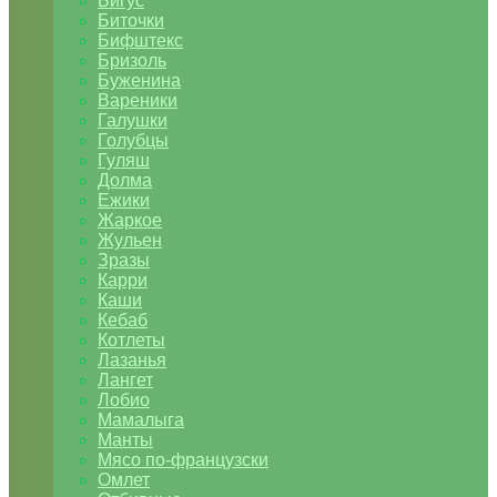
Бигус
Биточки
Бифштекс
Бризоль
Буженина
Вареники
Галушки
Голубцы
Гуляш
Долма
Ежики
Жаркое
Жульен
Зразы
Карри
Каши
Кебаб
Котлеты
Лазанья
Лангет
Лобио
Мамалыга
Манты
Мясо по-французски
Омлет