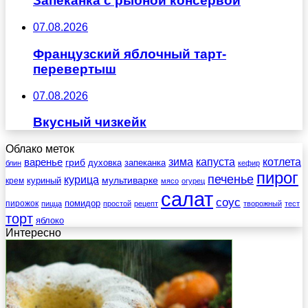
Запеканка с рыбной консервой
07.08.2026
Французский яблочный тарт-
перевертыш
07.08.2026
Вкусный чизкейк
Облако меток
зима
котлета
варенье
капуста
гриб
духовка
запеканка
блин
кефир
пирог
печенье
курица
мультиварке
куриный
крем
мясо
огурец
салат
соус
помидор
пирожок
пицца
простой
рецепт
творожный
тест
торт
яблоко
Интересно