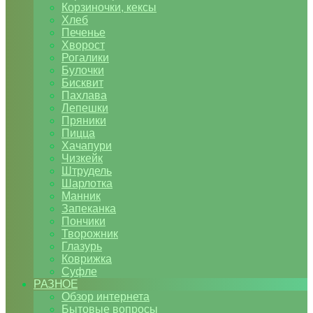
Корзиночки, кексы
Хлеб
Печенье
Хворост
Рогалики
Булочки
Бисквит
Пахлава
Лепешки
Пряники
Пицца
Хачапури
Чизкейк
Штрудель
Шарлотка
Манник
Запеканка
Пончики
Творожник
Глазурь
Коврижка
Суфле
РАЗНОЕ
Обзор интернета
Бытовые вопросы