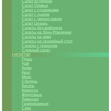
Салат из печени
Салат Оливье
Салат с сухариками
Салат с сыром
Салат с черносливом
Салат Цезарь
Салаты без майонеза
Салаты на День Рождения
Салаты на зиму
Салаты на свадебный стол
Салаты с гранатом
Слоеный салат
НАПИТКИ
Пунш
Чай
Кофе
Квас
Морс
Сбитень
Кисель
Компоты
Фруктовые
Лимонад
Газированные
Соки