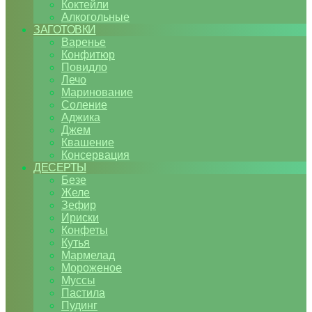
Коктейли
Алкогольные
ЗАГОТОВКИ
Варенье
Конфитюр
Повидло
Лечо
Маринование
Соление
Аджика
Джем
Квашение
Консервация
ДЕСЕРТЫ
Безе
Желе
Зефир
Ириски
Конфеты
Кутья
Мармелад
Мороженое
Муссы
Пастила
Пудинг