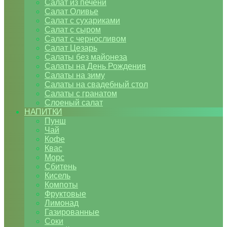
Салат из печени
Салат Оливье
Салат с сухариками
Салат с сыром
Салат с черносливом
Салат Цезарь
Салаты без майонеза
Салаты на День Рождения
Салаты на зиму
Салаты на свадебный стол
Салаты с гранатом
Слоеный салат
НАПИТКИ
Пунш
Чай
Кофе
Квас
Морс
Сбитень
Кисель
Компоты
Фруктовые
Лимонад
Газированные
Соки