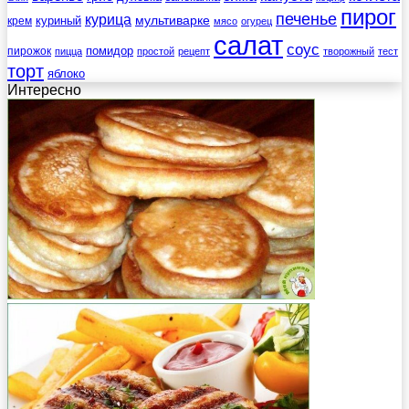
пирог
печенье
курица
мультиварке
куриный
крем
мясо
огурец
салат
соус
помидор
пирожок
пицца
простой
рецепт
творожный
тест
торт
яблоко
Интересно