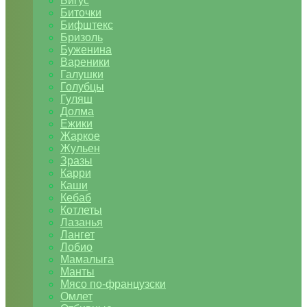
Бигус
Биточки
Бифштекс
Бризоль
Буженина
Вареники
Галушки
Голубцы
Гуляш
Долма
Ежики
Жаркое
Жульен
Зразы
Карри
Каши
Кебаб
Котлеты
Лазанья
Лангет
Лобио
Мамалыга
Манты
Мясо по-французски
Омлет