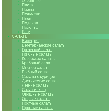
Отбивные
Паста
Паэлья
Пельмени
Плов
Подлива
Полента
Рагу
САЛАТЫ
Винегрет
Вегетарианские салаты
Греческий салат
Грибные салаты
Корейские салаты
Крабовый салат
Мясной салат
Рыбный салат
Салаты с курицей
Диетические салаты
Летние салаты
Салат из яиц
Овощные салаты
Острые салаты
Постные салаты
Простые салаты