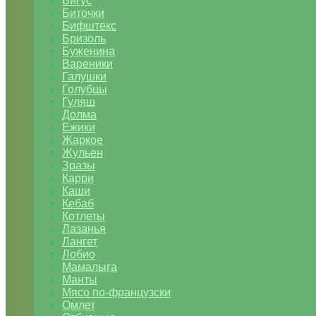
Бигус
Биточки
Бифштекс
Бризоль
Буженина
Вареники
Галушки
Голубцы
Гуляш
Долма
Ежики
Жаркое
Жульен
Зразы
Карри
Каши
Кебаб
Котлеты
Лазанья
Лангет
Лобио
Мамалыга
Манты
Мясо по-французски
Омлет