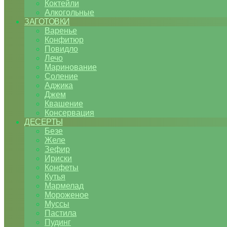
Коктейли
Алкогольные
ЗАГОТОВКИ
Варенье
Конфитюр
Повидло
Лечо
Маринование
Соление
Аджика
Джем
Квашение
Консервация
ДЕСЕРТЫ
Безе
Желе
Зефир
Ириски
Конфеты
Кутья
Мармелад
Мороженое
Муссы
Пастила
Пудинг