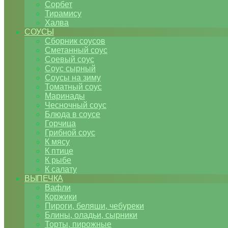
Сорбет
Тирамису
Халва
СОУСЫ
Сборник соусов
Сметанный соус
Соевый соус
Соус сырный
Соусы на зиму
Томатный соус
Маринады
Чесночный соус
Блюда в соусе
Горчица
Грибной соус
К мясу
К птице
К рыбе
К салату
ВЫПЕЧКА
Вафли
Коржики
Пироги, беляши, чебуреки
Блины, оладьи, сырники
Торты, пирожные