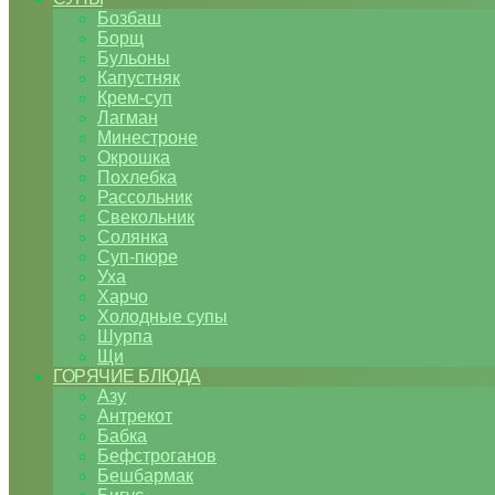
Бозбаш
Борщ
Бульоны
Капустняк
Крем-суп
Лагман
Минестроне
Окрошка
Похлебка
Рассольник
Свекольник
Солянка
Суп-пюре
Уха
Харчо
Холодные супы
Шурпа
Щи
ГОРЯЧИЕ БЛЮДА
Азу
Антрекот
Бабка
Бефстроганов
Бешбармак