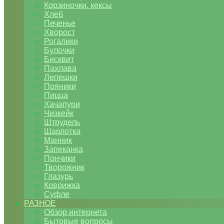
Корзиночки, кексы
Хлеб
Печенье
Хворост
Рогалики
Булочки
Бисквит
Пахлава
Лепешки
Пряники
Пицца
Хачапури
Чизкейк
Штрудель
Шарлотка
Манник
Запеканка
Пончики
Творожник
Глазурь
Коврижка
Суфле
РАЗНОЕ
Обзор интернета
Бытовые вопросы