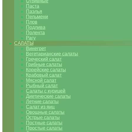
Отбивные
Паста
Паэлья
Пельмени
Плов
Подлива
Полента
Рагу
САЛАТЫ
Винегрет
Вегетарианские салаты
Греческий салат
Грибные салаты
Корейские салаты
Крабовый салат
Мясной салат
Рыбный салат
Салаты с курицей
Диетические салаты
Летние салаты
Салат из яиц
Овощные салаты
Острые салаты
Постные салаты
Простые салаты