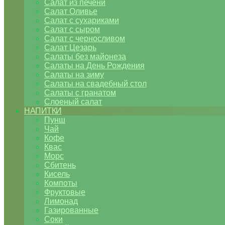
Салат из печени
Салат Оливье
Салат с сухариками
Салат с сыром
Салат с черносливом
Салат Цезарь
Салаты без майонеза
Салаты на День Рождения
Салаты на зиму
Салаты на свадебный стол
Салаты с гранатом
Слоеный салат
НАПИТКИ
Пунш
Чай
Кофе
Квас
Морс
Сбитень
Кисель
Компоты
Фруктовые
Лимонад
Газированные
Соки