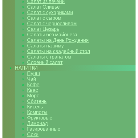
Салат из печени
Салат Оливье
Салат с сухариками
Салат с сыром
Салат с черносливом
Салат Цезарь
Салаты без майонеза
Салаты на День Рождения
Салаты на зиму
Салаты на свадебный стол
Салаты с гранатом
Слоеный салат
НАПИТКИ
Пунш
Чай
Кофе
Квас
Морс
Сбитень
Кисель
Компоты
Фруктовые
Лимонад
Газированные
Соки