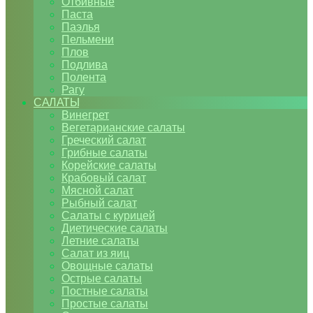
Отбивные
Паста
Паэлья
Пельмени
Плов
Подлива
Полента
Рагу
САЛАТЫ
Винегрет
Вегетарианские салаты
Греческий салат
Грибные салаты
Корейские салаты
Крабовый салат
Мясной салат
Рыбный салат
Салаты с курицей
Диетические салаты
Летние салаты
Салат из яиц
Овощные салаты
Острые салаты
Постные салаты
Простые салаты