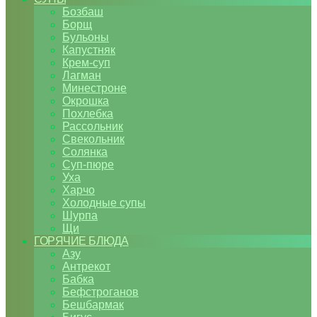
Бозбаш
Борщ
Бульоны
Капустняк
Крем-суп
Лагман
Минестроне
Окрошка
Похлебка
Рассольник
Свекольник
Солянка
Суп-пюре
Уха
Харчо
Холодные супы
Шурпа
Щи
ГОРЯЧИЕ БЛЮДА
Азу
Антрекот
Бабка
Бефстроганов
Бешбармак