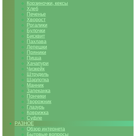
Корзиночки, кексы
Хлеб
Печенье
Хворост
Рогалики
Булочки
Бисквит
Пахлава
Лепешки
Пряники
Пицца
Хачапури
Чизкейк
Штрудель
Шарлотка
Манник
Запеканка
Пончики
Творожник
Глазурь
Коврижка
Суфле
РАЗНОЕ
Обзор интернета
Бытовые вопросы