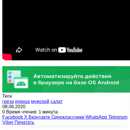
Теги
греза
курица
мужской
салат
08.06.2020
0
Время чтения: 1 минута
Facebook
X
Вконтакте
Одноклассники
WhatsApp
Telegram
Viber
Печатать