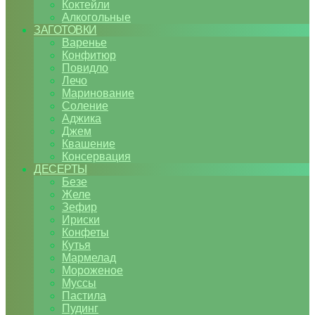
Коктейли
Алкогольные
ЗАГОТОВКИ
Варенье
Конфитюр
Повидло
Лечо
Маринование
Соление
Аджика
Джем
Квашение
Консервация
ДЕСЕРТЫ
Безе
Желе
Зефир
Ириски
Конфеты
Кутья
Мармелад
Мороженое
Муссы
Пастила
Пудинг