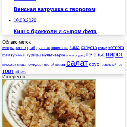
Венская ватрушка с творогом
10.08.2026
Киш с брокколи и сыром фета
Облако меток
зима
котлета
варенье
капуста
гриб
духовка
запеканка
блин
кефир
пирог
печенье
курица
мультиварке
куриный
крем
мясо
огурец
салат
соус
помидор
пирожок
пицца
простой
рецепт
творожный
тест
торт
яблоко
Интересно