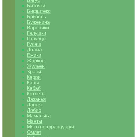
Бигус
Биточки
Бифштекс
Бризоль
Буженина
Вареники
Галушки
Голубцы
Гуляш
Долма
Ежики
Жаркое
Жульен
Зразы
Карри
Каши
Кебаб
Котлеты
Лазанья
Лангет
Лобио
Мамалыга
Манты
Мясо по-французски
Омлет