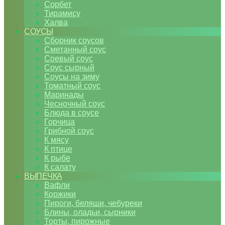
Сорбет
Тирамису
Халва
СОУСЫ
Сборник соусов
Сметанный соус
Соевый соус
Соус сырный
Соусы на зиму
Томатный соус
Маринады
Чесночный соус
Блюда в соусе
Горчица
Грибной соус
К мясу
К птице
К рыбе
К салату
ВЫПЕЧКА
Вафли
Коржики
Пироги, беляши, чебуреки
Блины, оладьи, сырники
Торты, пирожные