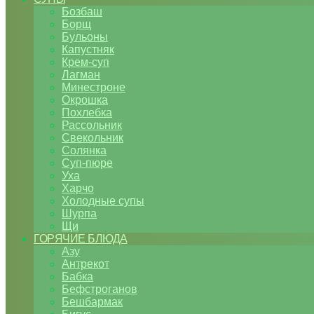
Бозбаш
Борщ
Бульоны
Капустняк
Крем-суп
Лагман
Минестроне
Окрошка
Похлебка
Рассольник
Свекольник
Солянка
Суп-пюре
Уха
Харчо
Холодные супы
Шурпа
Щи
ГОРЯЧИЕ БЛЮДА
Азу
Антрекот
Бабка
Бефстроганов
Бешбармак