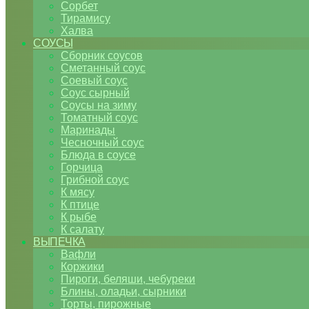
Сорбет
Тирамису
Халва
СОУСЫ
Сборник соусов
Сметанный соус
Соевый соус
Соус сырный
Соусы на зиму
Томатный соус
Маринады
Чесночный соус
Блюда в соусе
Горчица
Грибной соус
К мясу
К птице
К рыбе
К салату
ВЫПЕЧКА
Вафли
Коржики
Пироги, беляши, чебуреки
Блины, оладьи, сырники
Торты, пирожные