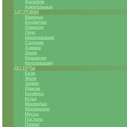
Коктейли
Алкогольные
ЗАГОТОВКИ
Варенье
Конфитюр
Повидло
Лечо
Маринование
Соление
Аджика
Джем
Квашение
Консервация
ДЕСЕРТЫ
Безе
Желе
Зефир
Ириски
Конфеты
Кутья
Мармелад
Мороженое
Муссы
Пастила
Пудинг