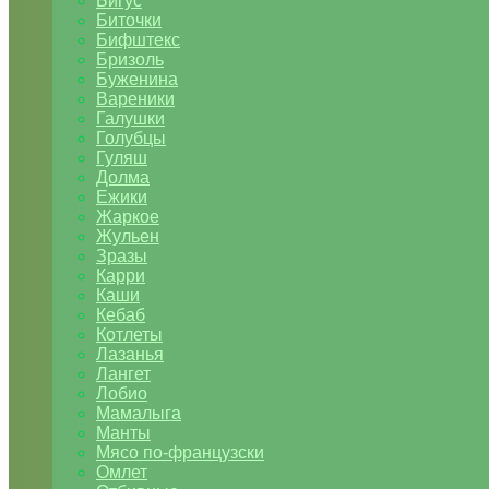
Бигус
Биточки
Бифштекс
Бризоль
Буженина
Вареники
Галушки
Голубцы
Гуляш
Долма
Ежики
Жаркое
Жульен
Зразы
Карри
Каши
Кебаб
Котлеты
Лазанья
Лангет
Лобио
Мамалыга
Манты
Мясо по-французски
Омлет