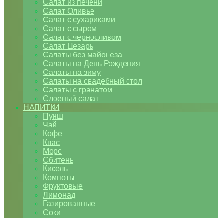
Салат из печени
Салат Оливье
Салат с сухариками
Салат с сыром
Салат с черносливом
Салат Цезарь
Салаты без майонеза
Салаты на День Рождения
Салаты на зиму
Салаты на свадебный стол
Салаты с гранатом
Слоеный салат
НАПИТКИ
Пунш
Чай
Кофе
Квас
Морс
Сбитень
Кисель
Компоты
Фруктовые
Лимонад
Газированные
Соки