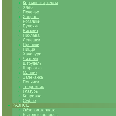
Корзиночки, кексы
Хлеб
Печенье
Хворост
Рогалики
Булочки
Бисквит
Пахлава
Лепешки
Пряники
Пицца
Хачапури
Чизкейк
Штрудель
Шарлотка
Манник
Запеканка
Пончики
Творожник
Глазурь
Коврижка
Суфле
РАЗНОЕ
Обзор интернета
Бытовые вопросы