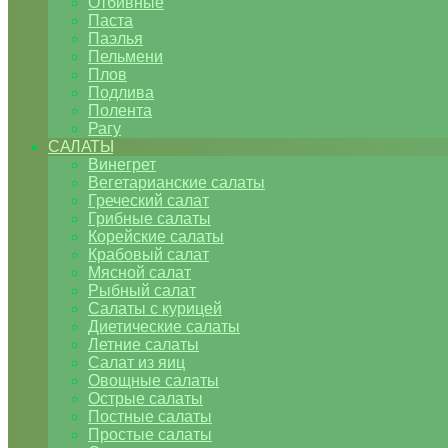
Отбивные
Паста
Паэлья
Пельмени
Плов
Подлива
Полента
Рагу
САЛАТЫ
Винегрет
Вегетарианские салаты
Греческий салат
Грибные салаты
Корейские салаты
Крабовый салат
Мясной салат
Рыбный салат
Салаты с курицей
Диетические салаты
Летние салаты
Салат из яиц
Овощные салаты
Острые салаты
Постные салаты
Простые салаты