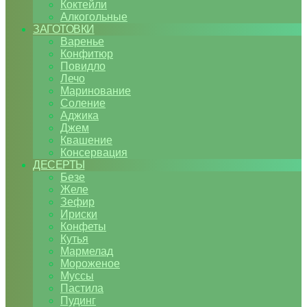
Коктейли
Алкогольные
ЗАГОТОВКИ
Варенье
Конфитюр
Повидло
Лечо
Маринование
Соление
Аджика
Джем
Квашение
Консервация
ДЕСЕРТЫ
Безе
Желе
Зефир
Ириски
Конфеты
Кутья
Мармелад
Мороженое
Муссы
Пастила
Пудинг