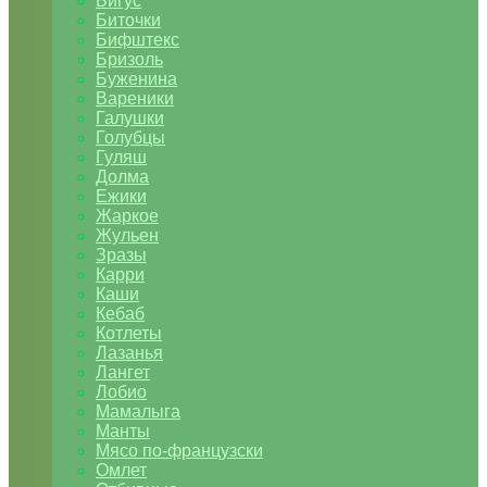
Бигус
Биточки
Бифштекс
Бризоль
Буженина
Вареники
Галушки
Голубцы
Гуляш
Долма
Ежики
Жаркое
Жульен
Зразы
Карри
Каши
Кебаб
Котлеты
Лазанья
Лангет
Лобио
Мамалыга
Манты
Мясо по-французски
Омлет