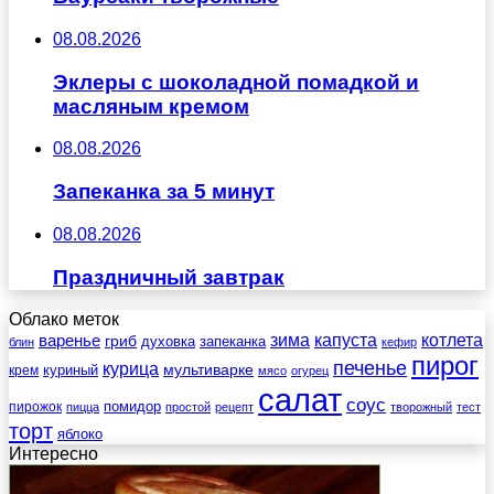
08.08.2026
Эклеры с шоколадной помадкой и
масляным кремом
08.08.2026
Запеканка за 5 минут
08.08.2026
Праздничный завтрак
Облако меток
зима
котлета
варенье
капуста
гриб
духовка
запеканка
блин
кефир
пирог
печенье
курица
мультиварке
куриный
крем
мясо
огурец
салат
соус
помидор
пирожок
пицца
простой
рецепт
творожный
тест
торт
яблоко
Интересно