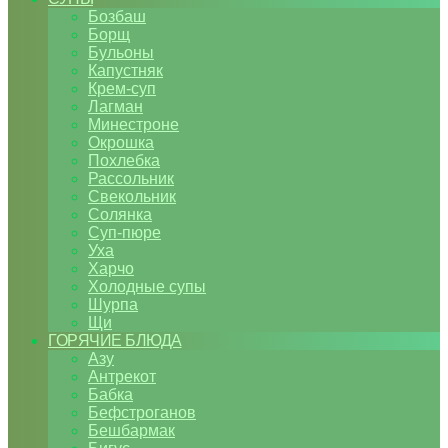
Бозбаш
Борщ
Бульоны
Капустняк
Крем-суп
Лагман
Минестроне
Окрошка
Похлебка
Рассольник
Свекольник
Солянка
Суп-пюре
Уха
Харчо
Холодные супы
Шурпа
Щи
ГОРЯЧИЕ БЛЮДА
Азу
Антрекот
Бабка
Бефстроганов
Бешбармак