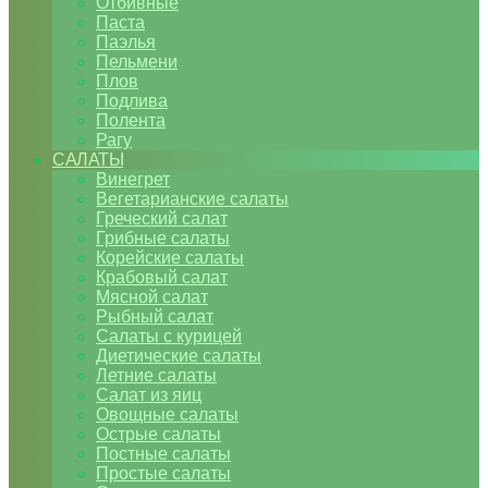
Отбивные
Паста
Паэлья
Пельмени
Плов
Подлива
Полента
Рагу
САЛАТЫ
Винегрет
Вегетарианские салаты
Греческий салат
Грибные салаты
Корейские салаты
Крабовый салат
Мясной салат
Рыбный салат
Салаты с курицей
Диетические салаты
Летние салаты
Салат из яиц
Овощные салаты
Острые салаты
Постные салаты
Простые салаты