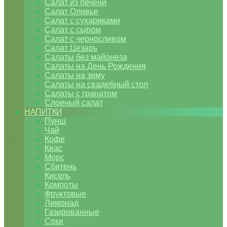
Салат из печени
Салат Оливье
Салат с сухариками
Салат с сыром
Салат с черносливом
Салат Цезарь
Салаты без майонеза
Салаты на День Рождения
Салаты на зиму
Салаты на свадебный стол
Салаты с гранатом
Слоеный салат
НАПИТКИ
Пунш
Чай
Кофе
Квас
Морс
Сбитень
Кисель
Компоты
Фруктовые
Лимонад
Газированные
Соки