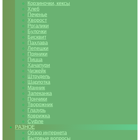
Корзиночки, кексы
Хлеб
Печенье
Хворост
Рогалики
Булочки
Бисквит
Пахлава
Лепешки
Пряники
Пицца
Хачапури
Чизкейк
Штрудель
Шарлотка
Манник
Запеканка
Пончики
Творожник
Глазурь
Коврижка
Суфле
РАЗНОЕ
Обзор интернета
Бытовые вопросы