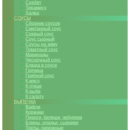
Сорбет
Тирамису
Халва
СОУСЫ
Сборник соусов
Сметанный соус
Соевый соус
Соус сырный
Соусы на зиму
Томатный соус
Маринады
Чесночный соус
Блюда в соусе
Горчица
Грибной соус
К мясу
К птице
К рыбе
К салату
ВЫПЕЧКА
Вафли
Коржики
Пироги, беляши, чебуреки
Блины, оладьи, сырники
Торты, пирожные