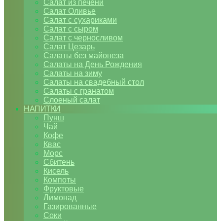
Салат из печени
Салат Оливье
Салат с сухариками
Салат с сыром
Салат с черносливом
Салат Цезарь
Салаты без майонеза
Салаты на День Рождения
Салаты на зиму
Салаты на свадебный стол
Салаты с гранатом
Слоеный салат
НАПИТКИ
Пунш
Чай
Кофе
Квас
Морс
Сбитень
Кисель
Компоты
Фруктовые
Лимонад
Газированные
Соки