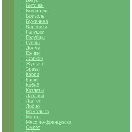
Бигус
Биточки
Бифштекс
Бризоль
Буженина
Вареники
Галушки
Голубцы
Гуляш
Долма
Ежики
Жаркое
Жульен
Зразы
Карри
Каши
Кебаб
Котлеты
Лазанья
Лангет
Лобио
Мамалыга
Манты
Мясо по-французски
Омлет