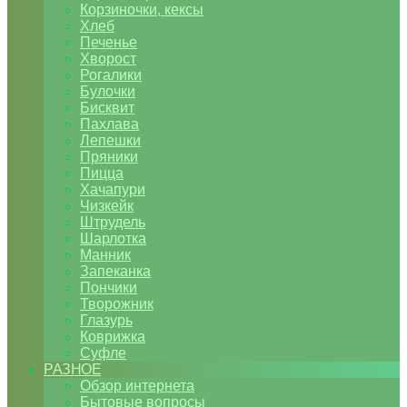
Корзиночки, кексы
Хлеб
Печенье
Хворост
Рогалики
Булочки
Бисквит
Пахлава
Лепешки
Пряники
Пицца
Хачапури
Чизкейк
Штрудель
Шарлотка
Манник
Запеканка
Пончики
Творожник
Глазурь
Коврижка
Суфле
РАЗНОЕ
Обзор интернета
Бытовые вопросы