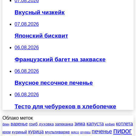
07.08.2026
Вкусный чизкейк
07.08.2026
Японский бисквит
06.08.2026
Французский багет на закваске
06.08.2026
Вкусное песочное печенье
06.08.2026
Тесто для чебуреков в хлебопечке
Облако меток
зима
котлета
варенье
капуста
гриб
духовка
запеканка
блин
кефир
пирог
печенье
курица
мультиварке
куриный
крем
мясо
огурец