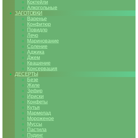
Коктейли
Алкогольные
ЗАГОТОВКИ
Варенье
Конфитюр
Повидло
Лечо
Маринование
Соление
Аджика
Джем
Квашение
Консервация
ДЕСЕРТЫ
Безе
Желе
Зефир
Ириски
Конфеты
Кутья
Мармелад
Мороженое
Муссы
Пастила
Пудинг