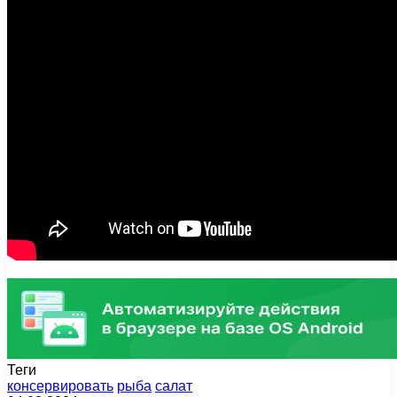
Теги
консервировать
рыба
салат