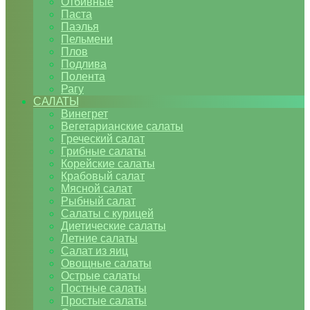
Отбивные
Паста
Паэлья
Пельмени
Плов
Подлива
Полента
Рагу
САЛАТЫ
Винегрет
Вегетарианские салаты
Греческий салат
Грибные салаты
Корейские салаты
Крабовый салат
Мясной салат
Рыбный салат
Салаты с курицей
Диетические салаты
Летние салаты
Салат из яиц
Овощные салаты
Острые салаты
Постные салаты
Простые салаты