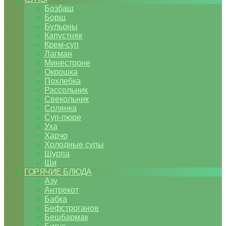
Бозбаш
Борщ
Бульоны
Капустняк
Крем-суп
Лагман
Минестроне
Окрошка
Похлебка
Рассольник
Свекольник
Солянка
Суп-пюре
Уха
Харчо
Холодные супы
Шурпа
Щи
ГОРЯЧИЕ БЛЮДА
Азу
Антрекот
Бабка
Бефстроганов
Бешбармак