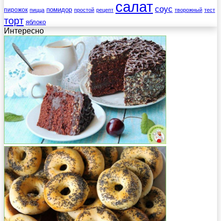
салат
соус
помидор
пирожок
пицца
простой
рецепт
творожный
тест
торт
яблоко
Интересно