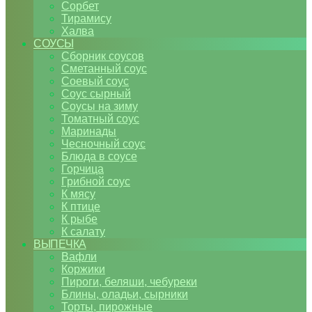
Сорбет
Тирамису
Халва
СОУСЫ
Сборник соусов
Сметанный соус
Соевый соус
Соус сырный
Соусы на зиму
Томатный соус
Маринады
Чесночный соус
Блюда в соусе
Горчица
Грибной соус
К мясу
К птице
К рыбе
К салату
ВЫПЕЧКА
Вафли
Коржики
Пироги, беляши, чебуреки
Блины, оладьи, сырники
Торты, пирожные