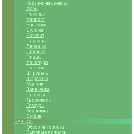
Корзиночки, кексы
Хлеб
Печенье
Хворост
Рогалики
Булочки
Бисквит
Пахлава
Лепешки
Пряники
Пицца
Хачапури
Чизкейк
Штрудель
Шарлотка
Манник
Запеканка
Пончики
Творожник
Глазурь
Коврижка
Суфле
РАЗНОЕ
Обзор интернета
Бытовые вопросы