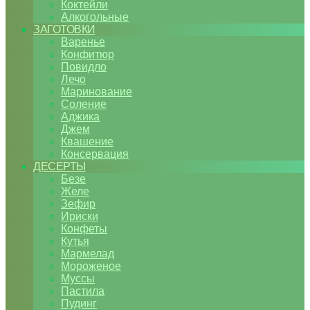
Коктейли
Алкогольные
ЗАГОТОВКИ
Варенье
Конфитюр
Повидло
Лечо
Маринование
Соление
Аджика
Джем
Квашение
Консервация
ДЕСЕРТЫ
Безе
Желе
Зефир
Ириски
Конфеты
Кутья
Мармелад
Мороженое
Муссы
Пастила
Пудинг