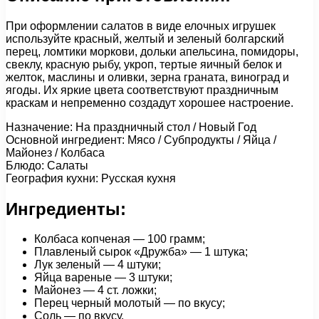
При оформлении салатов в виде елочных игрушек
используйте красный, желтый и зеленый болгарский
перец, ломтики моркови, дольки апельсина, помидоры,
свеклу, красную рыбу, укроп, тертые яичный белок и
желток, маслины и оливки, зерна граната, виноград и
ягоды. Их яркие цвета соответствуют праздничным
краскам и непременно создадут хорошее настроение.
Назначение: На праздничный стол / Новый Год
Основной ингредиент: Мясо / Субпродукты / Яйца /
Майонез / Колбаса
Блюдо: Салаты
География кухни: Русская кухня
Ингредиенты:
Колбаса копченая — 100 грамм;
Плавленый сырок «Дружба» — 1 штука;
Лук зеленый — 4 штуки;
Яйца вареные — 3 штуки;
Майонез — 4 ст. ложки;
Перец черный молотый — по вкусу;
Соль — по вкусу.