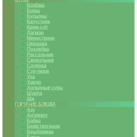
Бозбаш
Борщ
Бульоны
Капустняк
Крем-суп
Лагман
Минестроне
Окрошка
Похлебка
Рассольник
Свекольник
Солянка
Суп-пюре
Уха
Харчо
Холодные супы
Шурпа
Щи
ГОРЯЧИЕ БЛЮДА
Азу
Антрекот
Бабка
Бефстроганов
Бешбармак