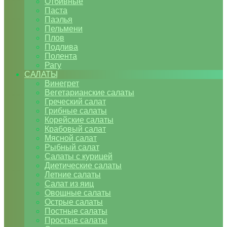
Отбивные
Паста
Паэлья
Пельмени
Плов
Подлива
Полента
Рагу
САЛАТЫ
Винегрет
Вегетарианские салаты
Греческий салат
Грибные салаты
Корейские салаты
Крабовый салат
Мясной салат
Рыбный салат
Салаты с курицей
Диетические салаты
Летние салаты
Салат из яиц
Овощные салаты
Острые салаты
Постные салаты
Простые салаты