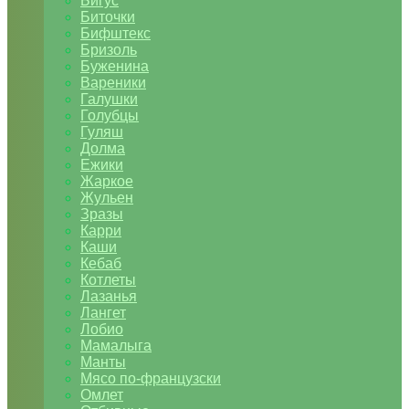
Бигус
Биточки
Бифштекс
Бризоль
Буженина
Вареники
Галушки
Голубцы
Гуляш
Долма
Ежики
Жаркое
Жульен
Зразы
Карри
Каши
Кебаб
Котлеты
Лазанья
Лангет
Лобио
Мамалыга
Манты
Мясо по-французски
Омлет