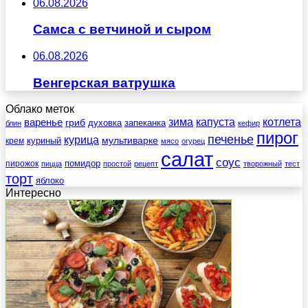
06.08.2026
Самса с ветчиной и сыром
06.08.2026
Венгерская ватрушка
Облако меток
зима
котлета
варенье
капуста
гриб
духовка
запеканка
блин
кефир
пирог
печенье
курица
мультиварке
куриный
крем
мясо
огурец
салат
соус
помидор
пирожок
пицца
простой
рецепт
творожный
тест
торт
яблоко
Интересно