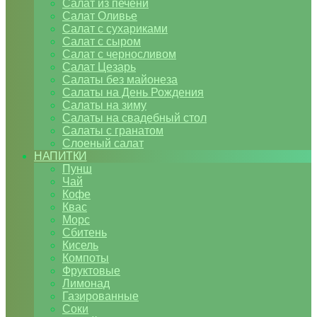
Салат из печени
Салат Оливье
Салат с сухариками
Салат с сыром
Салат с черносливом
Салат Цезарь
Салаты без майонеза
Салаты на День Рождения
Салаты на зиму
Салаты на свадебный стол
Салаты с гранатом
Слоеный салат
НАПИТКИ
Пунш
Чай
Кофе
Квас
Морс
Сбитень
Кисель
Компоты
Фруктовые
Лимонад
Газированные
Соки