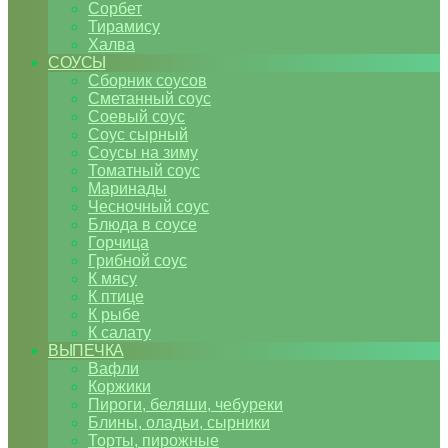
Сорбет
Тирамису
Халва
СОУСЫ
Сборник соусов
Сметанный соус
Соевый соус
Соус сырный
Соусы на зиму
Томатный соус
Маринады
Чесночный соус
Блюда в соусе
Горчица
Грибной соус
К мясу
К птице
К рыбе
К салату
ВЫПЕЧКА
Вафли
Коржики
Пироги, беляши, чебуреки
Блины, оладьи, сырники
Торты, пирожные