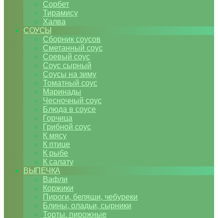
Сорбет
Тирамису
Халва
СОУСЫ
Сборник соусов
Сметанный соус
Соевый соус
Соус сырный
Соусы на зиму
Томатный соус
Маринады
Чесночный соус
Блюда в соусе
Горчица
Грибной соус
К мясу
К птице
К рыбе
К салату
ВЫПЕЧКА
Вафли
Коржики
Пироги, беляши, чебуреки
Блины, оладьи, сырники
Торты, пирожные