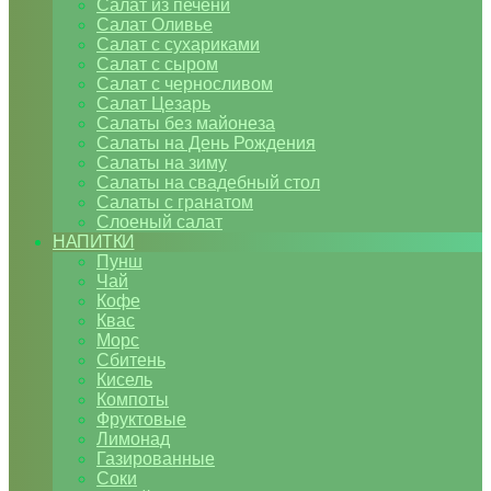
Салат из печени
Салат Оливье
Салат с сухариками
Салат с сыром
Салат с черносливом
Салат Цезарь
Салаты без майонеза
Салаты на День Рождения
Салаты на зиму
Салаты на свадебный стол
Салаты с гранатом
Слоеный салат
НАПИТКИ
Пунш
Чай
Кофе
Квас
Морс
Сбитень
Кисель
Компоты
Фруктовые
Лимонад
Газированные
Соки