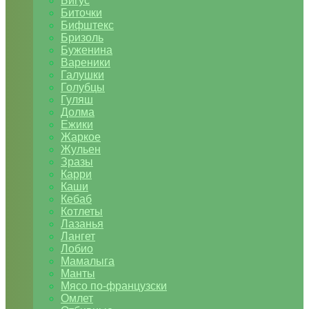
Бигус
Биточки
Бифштекс
Бризоль
Буженина
Вареники
Галушки
Голубцы
Гуляш
Долма
Ежики
Жаркое
Жульен
Зразы
Карри
Каши
Кебаб
Котлеты
Лазанья
Лангет
Лобио
Мамалыга
Манты
Мясо по-французски
Омлет