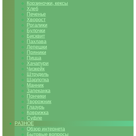
Корзиночки, кексы
Хлеб
Печенье
Хворост
Рогалики
Булочки
Бисквит
Пахлава
Лепешки
Пряники
Пицца
Хачапури
Чизкейк
Штрудель
Шарлотка
Манник
Запеканка
Пончики
Творожник
Глазурь
Коврижка
Суфле
РАЗНОЕ
Обзор интернета
Бытовые вопросы