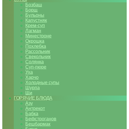
Бозбаш
Борщ
Бульоны
Капустняк
Крем-суп
Лагман
Минестроне
Окрошка
Похлебка
Рассольник
Свекольник
Солянка
Суп-пюре
Уха
Харчо
Холодные супы
Шурпа
Щи
ГОРЯЧИЕ БЛЮДА
Азу
Антрекот
Бабка
Бефстроганов
Бешбармак