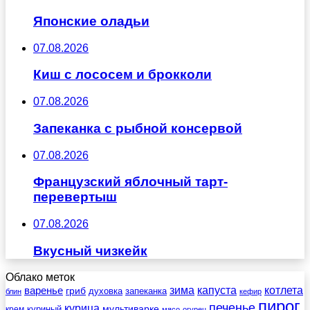
Японские оладьи
07.08.2026
Киш с лососем и брокколи
07.08.2026
Запеканка с рыбной консервой
07.08.2026
Французский яблочный тарт-
перевертыш
07.08.2026
Вкусный чизкейк
Облако меток
зима
котлета
варенье
капуста
гриб
духовка
запеканка
блин
кефир
пирог
печенье
курица
мультиварке
куриный
крем
мясо
огурец