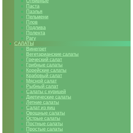
Отбивные
Паста
Паэлья
Пельмени
Плов
Подлива
Полента
Рагу
САЛАТЫ
Винегрет
Вегетарианские салаты
Греческий салат
Грибные салаты
Корейские салаты
Крабовый салат
Мясной салат
Рыбный салат
Салаты с курицей
Диетические салаты
Летние салаты
Салат из яиц
Овощные салаты
Острые салаты
Постные салаты
Простые салаты