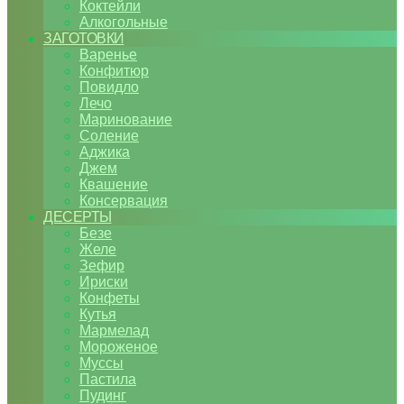
Коктейли
Алкогольные
ЗАГОТОВКИ
Варенье
Конфитюр
Повидло
Лечо
Маринование
Соление
Аджика
Джем
Квашение
Консервация
ДЕСЕРТЫ
Безе
Желе
Зефир
Ириски
Конфеты
Кутья
Мармелад
Мороженое
Муссы
Пастила
Пудинг