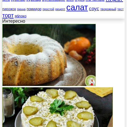
салат
соус
помидор
пирожок
пицца
простой
рецепт
творожный
тест
торт
яблоко
Интересно