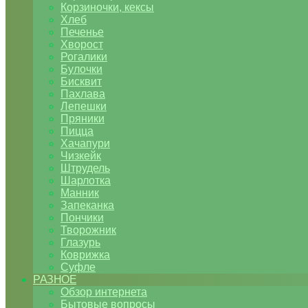
Корзиночки, кексы
Хлеб
Печенье
Хворост
Рогалики
Булочки
Бисквит
Пахлава
Лепешки
Пряники
Пицца
Хачапури
Чизкейк
Штрудель
Шарлотка
Манник
Запеканка
Пончики
Творожник
Глазурь
Коврижка
Суфле
РАЗНОЕ
Обзор интернета
Бытовые вопросы