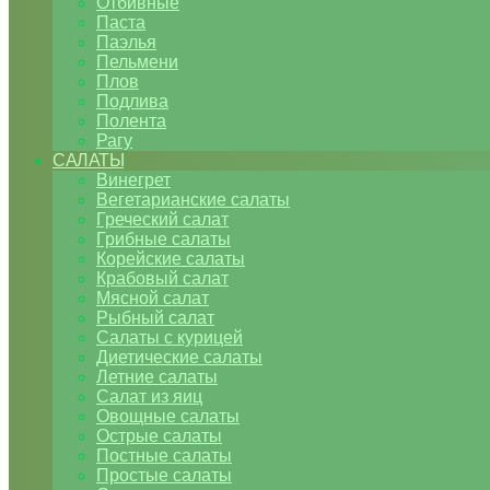
Отбивные
Паста
Паэлья
Пельмени
Плов
Подлива
Полента
Рагу
САЛАТЫ
Винегрет
Вегетарианские салаты
Греческий салат
Грибные салаты
Корейские салаты
Крабовый салат
Мясной салат
Рыбный салат
Салаты с курицей
Диетические салаты
Летние салаты
Салат из яиц
Овощные салаты
Острые салаты
Постные салаты
Простые салаты