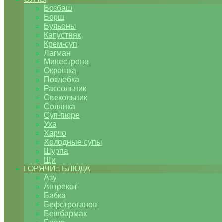
Бозбаш
Борщ
Бульоны
Капустняк
Крем-суп
Лагман
Минестроне
Окрошка
Похлебка
Рассольник
Свекольник
Солянка
Суп-пюре
Уха
Харчо
Холодные супы
Шурпа
Щи
ГОРЯЧИЕ БЛЮДА
Азу
Антрекот
Бабка
Бефстроганов
Бешбармак