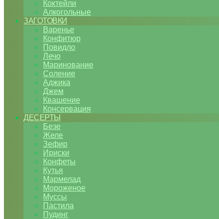
Коктейли
Алкогольные
ЗАГОТОВКИ
Варенье
Конфитюр
Повидло
Лечо
Маринование
Соление
Аджика
Джем
Квашение
Консервация
ДЕСЕРТЫ
Безе
Желе
Зефир
Ириски
Конфеты
Кутья
Мармелад
Мороженое
Муссы
Пастила
Пудинг