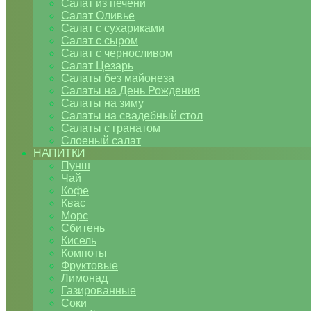
Салат из печени
Салат Оливье
Салат с сухариками
Салат с сыром
Салат с черносливом
Салат Цезарь
Салаты без майонеза
Салаты на День Рождения
Салаты на зиму
Салаты на свадебный стол
Салаты с гранатом
Слоеный салат
НАПИТКИ
Пунш
Чай
Кофе
Квас
Морс
Сбитень
Кисель
Компоты
Фруктовые
Лимонад
Газированные
Соки