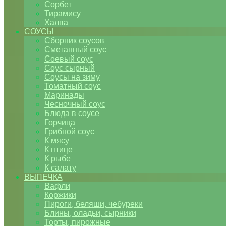
Сорбет
Тирамису
Халва
СОУСЫ
Сборник соусов
Сметанный соус
Соевый соус
Соус сырный
Соусы на зиму
Томатный соус
Маринады
Чесночный соус
Блюда в соусе
Горчица
Грибной соус
К мясу
К птице
К рыбе
К салату
ВЫПЕЧКА
Вафли
Коржики
Пироги, беляши, чебуреки
Блины, оладьи, сырники
Торты, пирожные