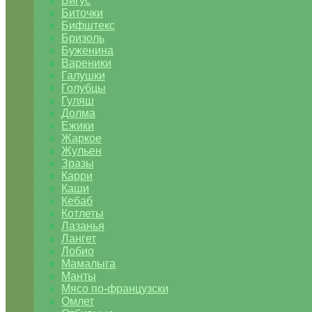
Бигус
Биточки
Бифштекс
Бризоль
Буженина
Вареники
Галушки
Голубцы
Гуляш
Долма
Ежики
Жаркое
Жульен
Зразы
Карри
Каши
Кебаб
Котлеты
Лазанья
Лангет
Лобио
Мамалыга
Манты
Мясо по-французски
Омлет