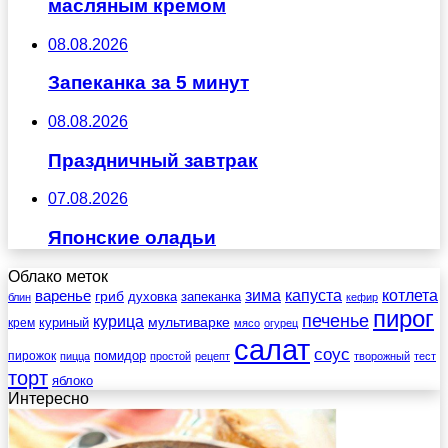
масляным кремом
08.08.2026
Запеканка за 5 минут
08.08.2026
Праздничный завтрак
07.08.2026
Японские оладьи
Облако меток
зима
котлета
варенье
капуста
гриб
духовка
запеканка
блин
кефир
пирог
печенье
курица
мультиварке
куриный
крем
мясо
огурец
салат
соус
помидор
пирожок
пицца
простой
рецепт
творожный
тест
торт
яблоко
Интересно