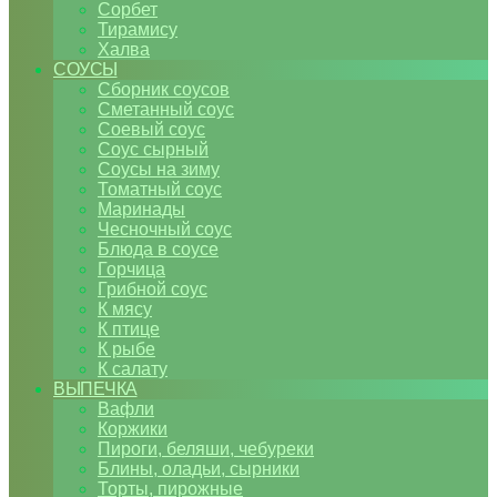
Сорбет
Тирамису
Халва
СОУСЫ
Сборник соусов
Сметанный соус
Соевый соус
Соус сырный
Соусы на зиму
Томатный соус
Маринады
Чесночный соус
Блюда в соусе
Горчица
Грибной соус
К мясу
К птице
К рыбе
К салату
ВЫПЕЧКА
Вафли
Коржики
Пироги, беляши, чебуреки
Блины, оладьи, сырники
Торты, пирожные