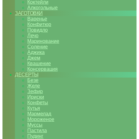
Коктейли
Алкогольные
ЗАГОТОВКИ
Варенье
Конфитюр
Повидло
Лечо
Маринование
Соление
Аджика
Джем
Квашение
Консервация
ДЕСЕРТЫ
Безе
Желе
Зефир
Ириски
Конфеты
Кутья
Мармелад
Мороженое
Муссы
Пастила
Пудинг