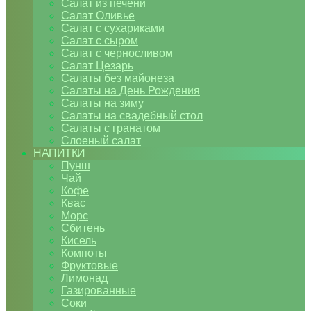
Салат из печени
Салат Оливье
Салат с сухариками
Салат с сыром
Салат с черносливом
Салат Цезарь
Салаты без майонеза
Салаты на День Рождения
Салаты на зиму
Салаты на свадебный стол
Салаты с гранатом
Слоеный салат
НАПИТКИ
Пунш
Чай
Кофе
Квас
Морс
Сбитень
Кисель
Компоты
Фруктовые
Лимонад
Газированные
Соки