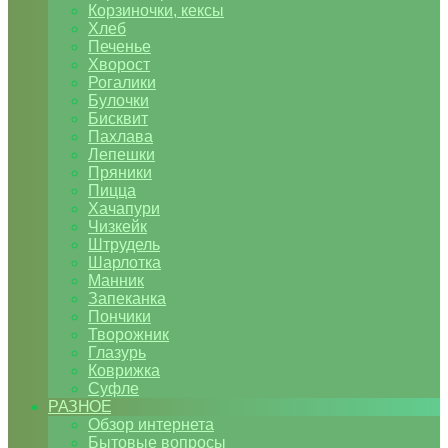
Корзиночки, кексы
Хлеб
Печенье
Хворост
Рогалики
Булочки
Бисквит
Пахлава
Лепешки
Пряники
Пицца
Хачапури
Чизкейк
Штрудель
Шарлотка
Манник
Запеканка
Пончики
Творожник
Глазурь
Коврижка
Суфле
РАЗНОЕ
Обзор интернета
Бытовые вопросы