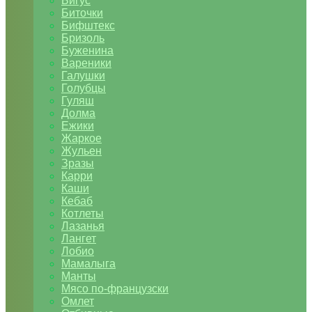
Бигус
Биточки
Бифштекс
Бризоль
Буженина
Вареники
Галушки
Голубцы
Гуляш
Долма
Ежики
Жаркое
Жульен
Зразы
Карри
Каши
Кебаб
Котлеты
Лазанья
Лангет
Лобио
Мамалыга
Манты
Мясо по-французски
Омлет