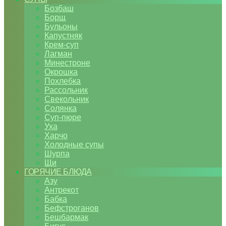
Бозбаш
Борщ
Бульоны
Капустняк
Крем-суп
Лагман
Минестроне
Окрошка
Похлебка
Рассольник
Свекольник
Солянка
Суп-пюре
Уха
Харчо
Холодные супы
Шурпа
Щи
ГОРЯЧИЕ БЛЮДА
Азу
Антрекот
Бабка
Бефстроганов
Бешбармак