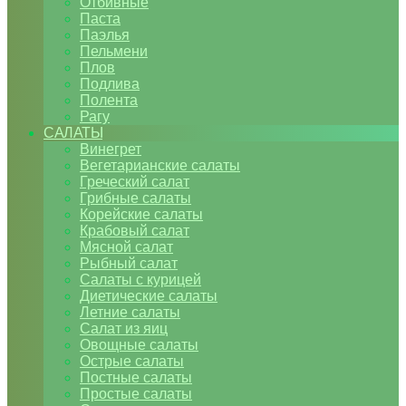
Отбивные
Паста
Паэлья
Пельмени
Плов
Подлива
Полента
Рагу
САЛАТЫ
Винегрет
Вегетарианские салаты
Греческий салат
Грибные салаты
Корейские салаты
Крабовый салат
Мясной салат
Рыбный салат
Салаты с курицей
Диетические салаты
Летние салаты
Салат из яиц
Овощные салаты
Острые салаты
Постные салаты
Простые салаты