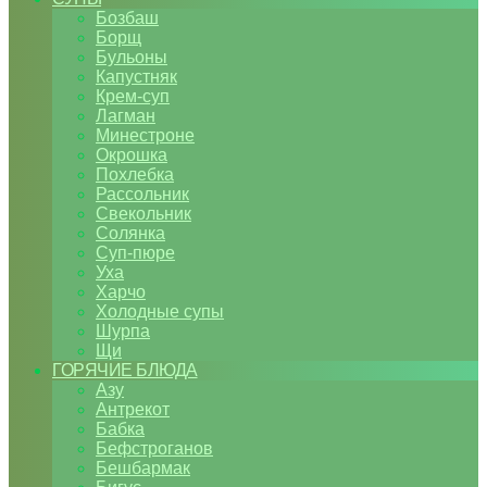
Бозбаш
Борщ
Бульоны
Капустняк
Крем-суп
Лагман
Минестроне
Окрошка
Похлебка
Рассольник
Свекольник
Солянка
Суп-пюре
Уха
Харчо
Холодные супы
Шурпа
Щи
ГОРЯЧИЕ БЛЮДА
Азу
Антрекот
Бабка
Бефстроганов
Бешбармак