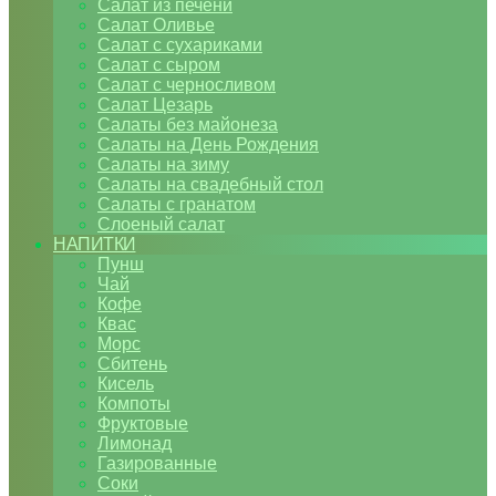
Салат из печени
Салат Оливье
Салат с сухариками
Салат с сыром
Салат с черносливом
Салат Цезарь
Салаты без майонеза
Салаты на День Рождения
Салаты на зиму
Салаты на свадебный стол
Салаты с гранатом
Слоеный салат
НАПИТКИ
Пунш
Чай
Кофе
Квас
Морс
Сбитень
Кисель
Компоты
Фруктовые
Лимонад
Газированные
Соки