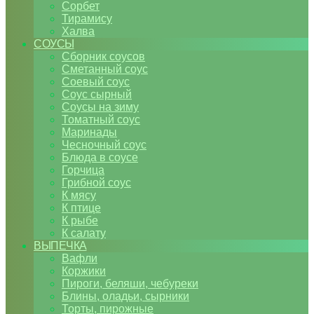
Сорбет
Тирамису
Халва
СОУСЫ
Сборник соусов
Сметанный соус
Соевый соус
Соус сырный
Соусы на зиму
Томатный соус
Маринады
Чесночный соус
Блюда в соусе
Горчица
Грибной соус
К мясу
К птице
К рыбе
К салату
ВЫПЕЧКА
Вафли
Коржики
Пироги, беляши, чебуреки
Блины, оладьи, сырники
Торты, пирожные