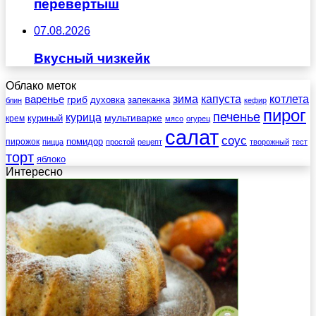
перевертыш
07.08.2026
Вкусный чизкейк
Облако меток
зима
котлета
варенье
капуста
гриб
духовка
запеканка
блин
кефир
пирог
печенье
курица
мультиварке
куриный
крем
мясо
огурец
салат
соус
помидор
пирожок
пицца
простой
рецепт
творожный
тест
торт
яблоко
Интересно