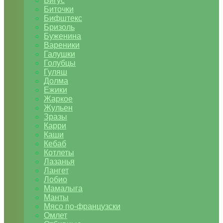
Бигус
Биточки
Бифштекс
Бризоль
Буженина
Вареники
Галушки
Голубцы
Гуляш
Долма
Ежики
Жаркое
Жульен
Зразы
Карри
Каши
Кебаб
Котлеты
Лазанья
Лангет
Лобио
Мамалыга
Манты
Мясо по-французски
Омлет