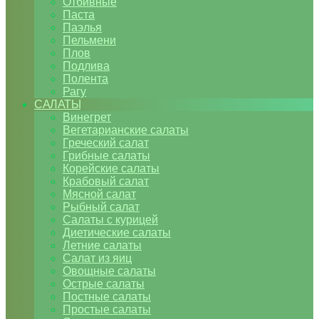
Отбивные
Паста
Паэлья
Пельмени
Плов
Подлива
Полента
Рагу
САЛАТЫ
Винегрет
Вегетарианские салаты
Греческий салат
Грибные салаты
Корейские салаты
Крабовый салат
Мясной салат
Рыбный салат
Салаты с курицей
Диетические салаты
Летние салаты
Салат из яиц
Овощные салаты
Острые салаты
Постные салаты
Простые салаты