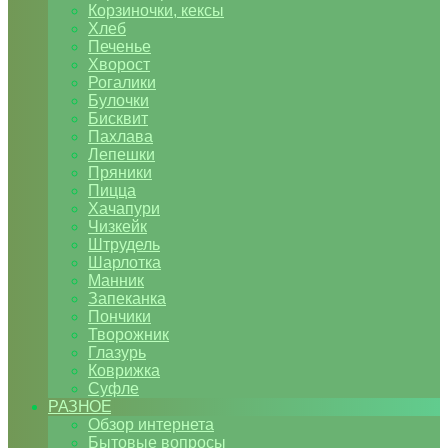
Корзиночки, кексы
Хлеб
Печенье
Хворост
Рогалики
Булочки
Бисквит
Пахлава
Лепешки
Пряники
Пицца
Хачапури
Чизкейк
Штрудель
Шарлотка
Манник
Запеканка
Пончики
Творожник
Глазурь
Коврижка
Суфле
РАЗНОЕ
Обзор интернета
Бытовые вопросы