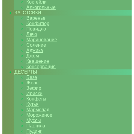
Коктейли
Алкогольные
ЗАГОТОВКИ
Варенье
Конфитюр
Повидло
Лечо
Маринование
Соление
Аджика
Джем
Квашение
Консервация
ДЕСЕРТЫ
Безе
Желе
Зефир
Ириски
Конфеты
Кутья
Мармелад
Мороженое
Муссы
Пастила
Пудинг