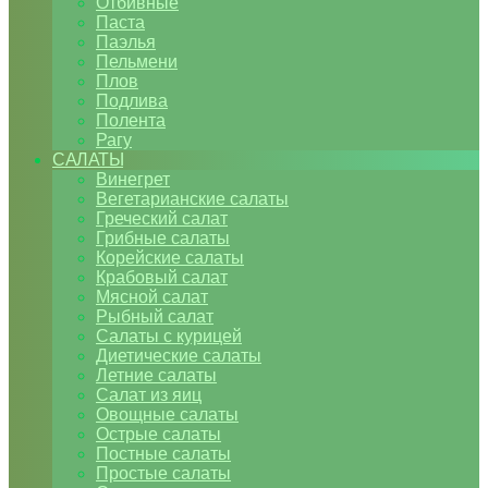
Отбивные
Паста
Паэлья
Пельмени
Плов
Подлива
Полента
Рагу
САЛАТЫ
Винегрет
Вегетарианские салаты
Греческий салат
Грибные салаты
Корейские салаты
Крабовый салат
Мясной салат
Рыбный салат
Салаты с курицей
Диетические салаты
Летние салаты
Салат из яиц
Овощные салаты
Острые салаты
Постные салаты
Простые салаты