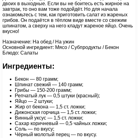
двоих в выходные. Если вы не боитесь есть жирное на
завтрак, то оно вам тоже подойдёт. Но для начала
ознакомьтесь с тем, как приготовить салат из жареных
грибов. Он подаётся в тёплом виде вместе со свежим
шпинатом, а сверху на него кладут жареное яйцо. Очень
вкусно!
Назначение: На обед / На ужин
Основной ингредиент: Мясо / Субпродукты / Бекон
Блюдо: Салаты
Ингредиенты:
Бекон — 80 грамм;
Шпинат свежий — 140 грамм;
Грибы — 150-200 грамм;
Репчатый лук — 0,5 штуки (красный);
Яйцо — 2 штуки;
Жир от бекона — 1,5 ст. ложки;
Дижонская горчица — 1,5 ст. ложки;
Винный уксус — 1,5 ст. ложки;
Сахар коричневый — 0,5 чайных ложки;
Соль — по вкусу;
Чёрный молотый перец — по вкусу.