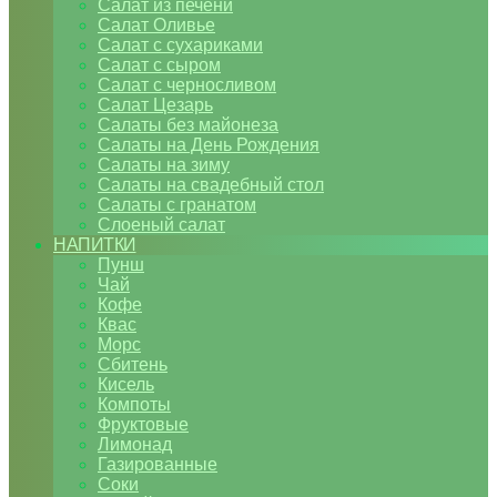
Салат из печени
Салат Оливье
Салат с сухариками
Салат с сыром
Салат с черносливом
Салат Цезарь
Салаты без майонеза
Салаты на День Рождения
Салаты на зиму
Салаты на свадебный стол
Салаты с гранатом
Слоеный салат
НАПИТКИ
Пунш
Чай
Кофе
Квас
Морс
Сбитень
Кисель
Компоты
Фруктовые
Лимонад
Газированные
Соки