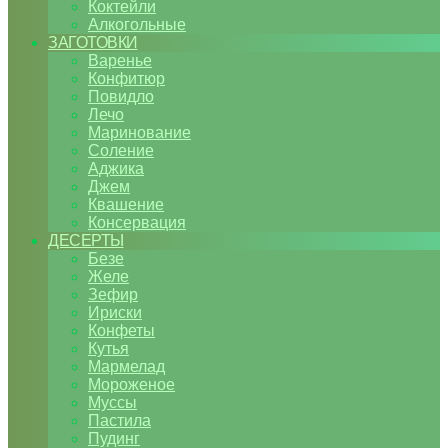
Коктейли
Алкогольные
ЗАГОТОВКИ
Варенье
Конфитюр
Повидло
Лечо
Маринование
Соление
Аджика
Джем
Квашение
Консервация
ДЕСЕРТЫ
Безе
Желе
Зефир
Ириски
Конфеты
Кутья
Мармелад
Мороженое
Муссы
Пастила
Пудинг