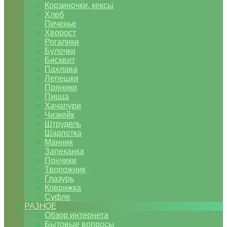
Корзиночки, кексы
Хлеб
Печенье
Хворост
Рогалики
Булочки
Бисквит
Пахлава
Лепешки
Пряники
Пицца
Хачапури
Чизкейк
Штрудель
Шарлотка
Манник
Запеканка
Пончики
Творожник
Глазурь
Коврижка
Суфле
РАЗНОЕ
Обзор интернета
Бытовые вопросы