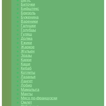
Бигус
Биточки
Бифштекс
Бризоль
Буженина
Вареники
Галушки
Голубцы
Гуляш
Долма
Ежики
Жаркое
Жульен
Зразы
Карри
Каши
Кебаб
Котлеты
Лазанья
Лангет
Лобио
Мамалыга
Манты
Мясо по-французски
Омлет