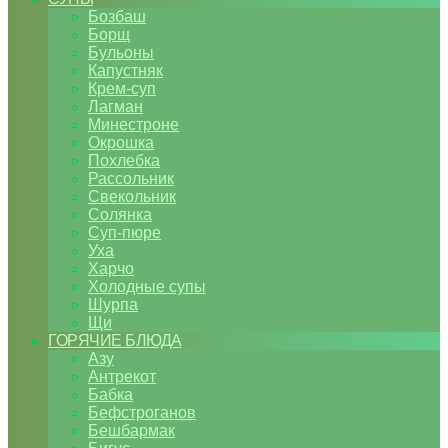
Бозбаш
Борщ
Бульоны
Капустняк
Крем-суп
Лагман
Минестроне
Окрошка
Похлебка
Рассольник
Свекольник
Солянка
Суп-пюре
Уха
Харчо
Холодные супы
Шурпа
Щи
ГОРЯЧИЕ БЛЮДА
Азу
Антрекот
Бабка
Бефстроганов
Бешбармак