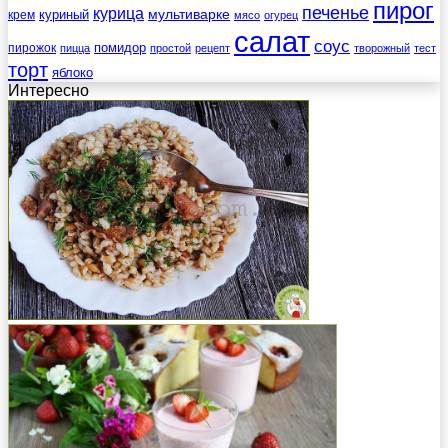
пирог
печенье
курица
мультиварке
куриный
крем
мясо
огурец
салат
соус
помидор
пирожок
пицца
простой
рецепт
творожный
тест
торт
яблоко
Интересно