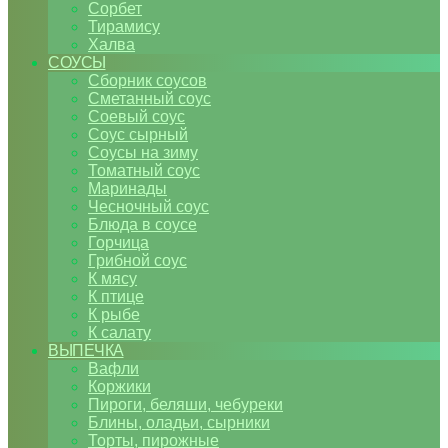
Сорбет
Тирамису
Халва
СОУСЫ
Сборник соусов
Сметанный соус
Соевый соус
Соус сырный
Соусы на зиму
Томатный соус
Маринады
Чесночный соус
Блюда в соусе
Горчица
Грибной соус
К мясу
К птице
К рыбе
К салату
ВЫПЕЧКА
Вафли
Коржики
Пироги, беляши, чебуреки
Блины, оладьи, сырники
Торты, пирожные