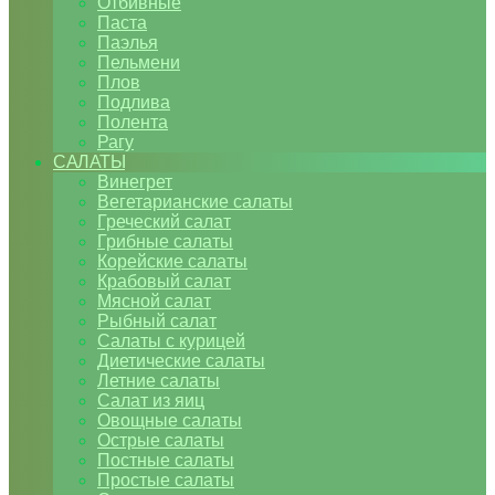
Отбивные
Паста
Паэлья
Пельмени
Плов
Подлива
Полента
Рагу
САЛАТЫ
Винегрет
Вегетарианские салаты
Греческий салат
Грибные салаты
Корейские салаты
Крабовый салат
Мясной салат
Рыбный салат
Салаты с курицей
Диетические салаты
Летние салаты
Салат из яиц
Овощные салаты
Острые салаты
Постные салаты
Простые салаты