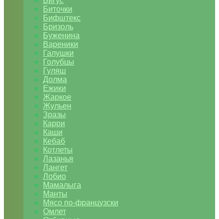
Бигус
Биточки
Бифштекс
Бризоль
Буженина
Вареники
Галушки
Голубцы
Гуляш
Долма
Ежики
Жаркое
Жульен
Зразы
Карри
Каши
Кебаб
Котлеты
Лазанья
Лангет
Лобио
Мамалыга
Манты
Мясо по-французски
Омлет