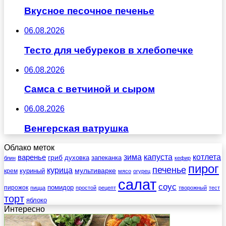
Вкусное песочное печенье
06.08.2026
Тесто для чебуреков в хлебопечке
06.08.2026
Самса с ветчиной и сыром
06.08.2026
Венгерская ватрушка
Облако меток
зима
котлета
варенье
капуста
гриб
духовка
запеканка
блин
кефир
пирог
печенье
курица
мультиварке
куриный
крем
мясо
огурец
салат
соус
помидор
пирожок
пицца
простой
рецепт
творожный
тест
торт
яблоко
Интересно