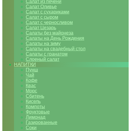
Салат из печени
Салат Оливье
Салат с сухариками
Салат с сыром
Салат с черносливом
Салат Цезарь
Салаты без майонеза
Салаты на День Рождения
Салаты на зиму
Салаты на свадебный стол
Салаты с гранатом
Слоеный салат
НАПИТКИ
Пунш
Чай
Кофе
Квас
Морс
Сбитень
Кисель
Компоты
Фруктовые
Лимонад
Газированные
Соки