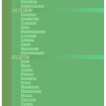
Коктейли
Алкогольные
ЗАГОТОВКИ
Варенье
Конфитюр
Повидло
Лечо
Маринование
Соление
Аджика
Джем
Квашение
Консервация
ДЕСЕРТЫ
Безе
Желе
Зефир
Ириски
Конфеты
Кутья
Мармелад
Мороженое
Муссы
Пастила
Пудинг