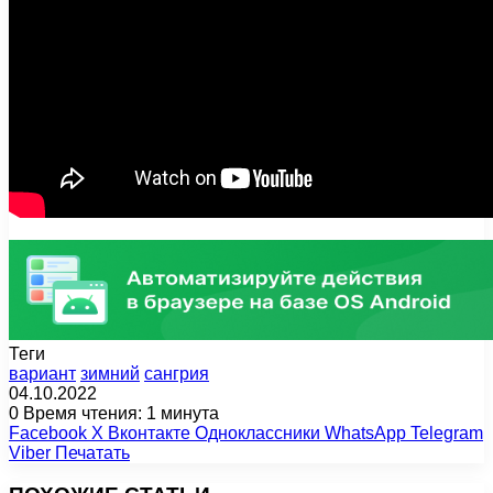
Теги
вариант
зимний
сангрия
04.10.2022
0
Время чтения: 1 минута
Facebook
X
Вконтакте
Одноклассники
WhatsApp
Telegram
Viber
Печатать