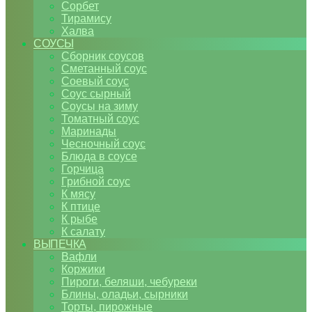
Сорбет
Тирамису
Халва
СОУСЫ
Сборник соусов
Сметанный соус
Соевый соус
Соус сырный
Соусы на зиму
Томатный соус
Маринады
Чесночный соус
Блюда в соусе
Горчица
Грибной соус
К мясу
К птице
К рыбе
К салату
ВЫПЕЧКА
Вафли
Коржики
Пироги, беляши, чебуреки
Блины, оладьи, сырники
Торты, пирожные