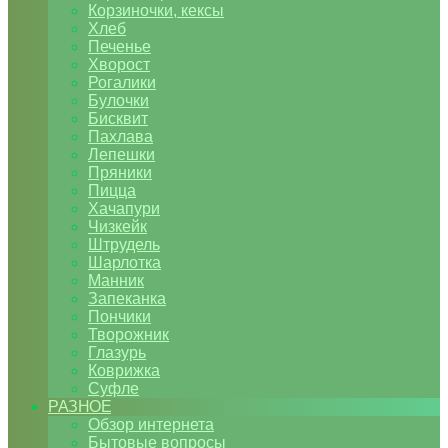
Корзиночки, кексы
Хлеб
Печенье
Хворост
Рогалики
Булочки
Бисквит
Пахлава
Лепешки
Пряники
Пицца
Хачапури
Чизкейк
Штрудель
Шарлотка
Манник
Запеканка
Пончики
Творожник
Глазурь
Коврижка
Суфле
РАЗНОЕ
Обзор интернета
Бытовые вопросы