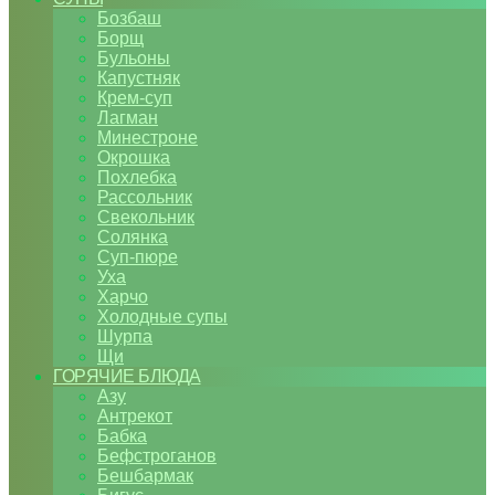
Бозбаш
Борщ
Бульоны
Капустняк
Крем-суп
Лагман
Минестроне
Окрошка
Похлебка
Рассольник
Свекольник
Солянка
Суп-пюре
Уха
Харчо
Холодные супы
Шурпа
Щи
ГОРЯЧИЕ БЛЮДА
Азу
Антрекот
Бабка
Бефстроганов
Бешбармак