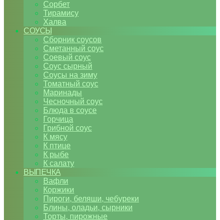
Сорбет
Тирамису
Халва
СОУСЫ
Сборник соусов
Сметанный соус
Соевый соус
Соус сырный
Соусы на зиму
Томатный соус
Маринады
Чесночный соус
Блюда в соусе
Горчица
Грибной соус
К мясу
К птице
К рыбе
К салату
ВЫПЕЧКА
Вафли
Коржики
Пироги, беляши, чебуреки
Блины, оладьи, сырники
Торты, пирожные