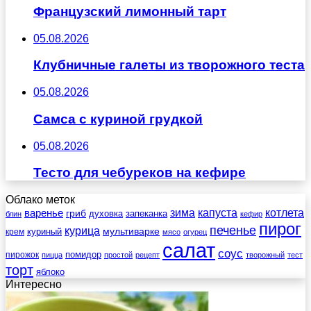
Французский лимонный тарт
05.08.2026
Клубничные галеты из творожного теста
05.08.2026
Самса с куриной грудкой
05.08.2026
Тесто для чебуреков на кефире
Облако меток
зима
котлета
варенье
капуста
гриб
духовка
запеканка
блин
кефир
пирог
печенье
курица
мультиварке
куриный
крем
мясо
огурец
салат
соус
помидор
пирожок
пицца
простой
рецепт
творожный
тест
торт
яблоко
Интересно