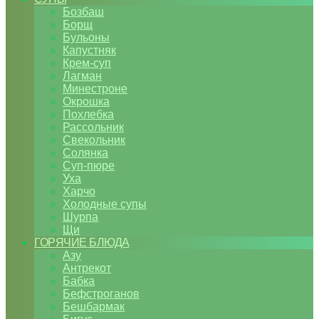
Бозбаш
Борщ
Бульоны
Капустняк
Крем-суп
Лагман
Минестроне
Окрошка
Похлебка
Рассольник
Свекольник
Солянка
Суп-пюре
Уха
Харчо
Холодные супы
Шурпа
Щи
ГОРЯЧИЕ БЛЮДА
Азу
Антрекот
Бабка
Бефстроганов
Бешбармак