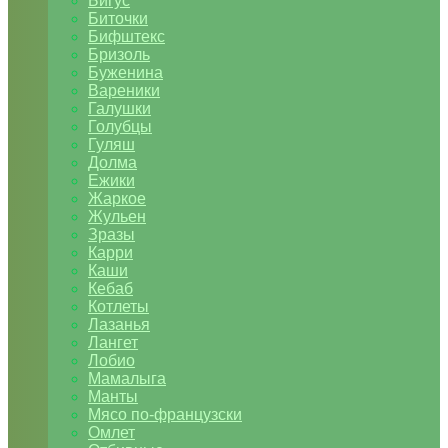
Бигус
Биточки
Бифштекс
Бризоль
Буженина
Вареники
Галушки
Голубцы
Гуляш
Долма
Ежики
Жаркое
Жульен
Зразы
Карри
Каши
Кебаб
Котлеты
Лазанья
Лангет
Лобио
Мамалыга
Манты
Мясо по-французски
Омлет