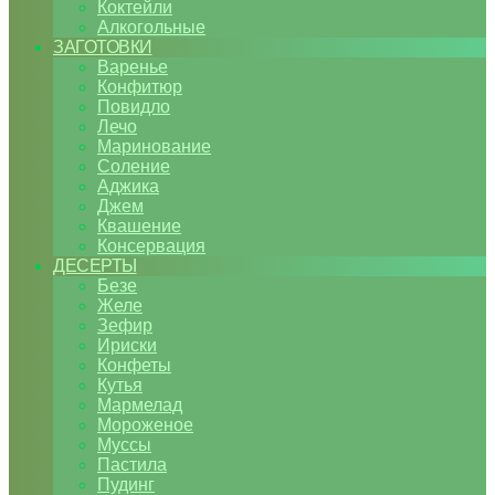
Коктейли
Алкогольные
ЗАГОТОВКИ
Варенье
Конфитюр
Повидло
Лечо
Маринование
Соление
Аджика
Джем
Квашение
Консервация
ДЕСЕРТЫ
Безе
Желе
Зефир
Ириски
Конфеты
Кутья
Мармелад
Мороженое
Муссы
Пастила
Пудинг