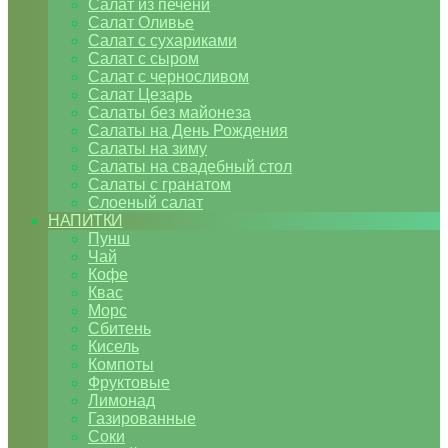
Салат из печени
Салат Оливье
Салат с сухариками
Салат с сыром
Салат с черносливом
Салат Цезарь
Салаты без майонеза
Салаты на День Рождения
Салаты на зиму
Салаты на свадебный стол
Салаты с гранатом
Слоеный салат
НАПИТКИ
Пунш
Чай
Кофе
Квас
Морс
Сбитень
Кисель
Компоты
Фруктовые
Лимонад
Газированные
Соки