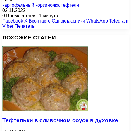
картофельный
корзиночка
тефтели
02.11.2022
0
Время чтения: 1 минута
Facebook
X
Вконтакте
Одноклассники
WhatsApp
Telegram
Viber
Печатать
ПОХОЖИЕ СТАТЬИ
Тефтельки в сливочном соусе в духовке