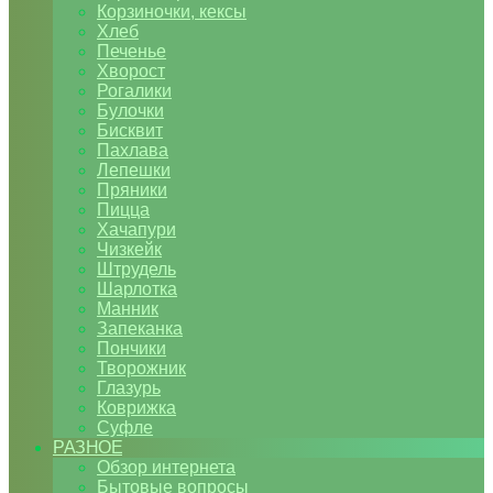
Корзиночки, кексы
Хлеб
Печенье
Хворост
Рогалики
Булочки
Бисквит
Пахлава
Лепешки
Пряники
Пицца
Хачапури
Чизкейк
Штрудель
Шарлотка
Манник
Запеканка
Пончики
Творожник
Глазурь
Коврижка
Суфле
РАЗНОЕ
Обзор интернета
Бытовые вопросы