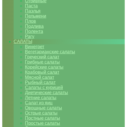
Отбивные
Паста
Паэлья
Пельмени
Плов
Подлива
Полента
Рагу
САЛАТЫ
Винегрет
Вегетарианские салаты
Греческий салат
Грибные салаты
Корейские салаты
Крабовый салат
Мясной салат
Рыбный салат
Салаты с курицей
Диетические салаты
Летние салаты
Салат из яиц
Овощные салаты
Острые салаты
Постные салаты
Простые салаты