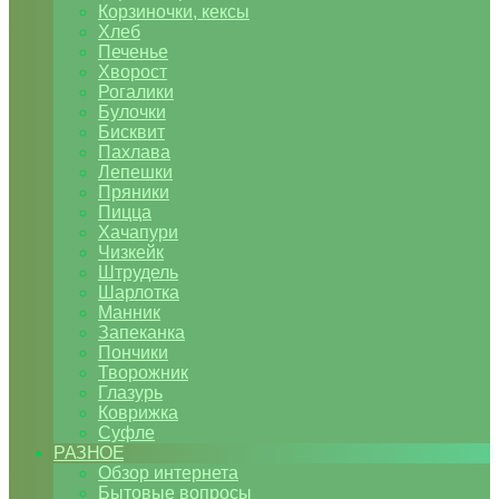
Корзиночки, кексы
Хлеб
Печенье
Хворост
Рогалики
Булочки
Бисквит
Пахлава
Лепешки
Пряники
Пицца
Хачапури
Чизкейк
Штрудель
Шарлотка
Манник
Запеканка
Пончики
Творожник
Глазурь
Коврижка
Суфле
РАЗНОЕ
Обзор интернета
Бытовые вопросы