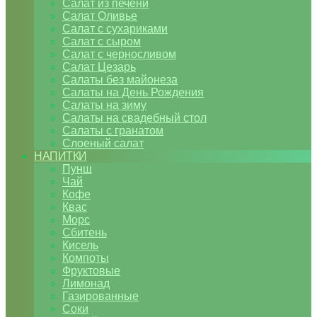
Салат из печени
Салат Оливье
Салат с сухариками
Салат с сыром
Салат с черносливом
Салат Цезарь
Салаты без майонеза
Салаты на День Рождения
Салаты на зиму
Салаты на свадебный стол
Салаты с гранатом
Слоеный салат
НАПИТКИ
Пунш
Чай
Кофе
Квас
Морс
Сбитень
Кисель
Компоты
Фруктовые
Лимонад
Газированные
Соки