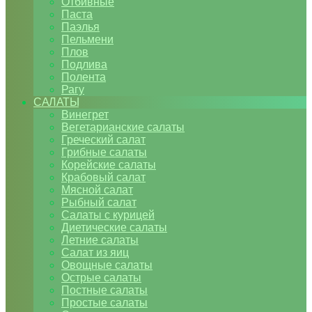
Отбивные
Паста
Паэлья
Пельмени
Плов
Подлива
Полента
Рагу
САЛАТЫ
Винегрет
Вегетарианские салаты
Греческий салат
Грибные салаты
Корейские салаты
Крабовый салат
Мясной салат
Рыбный салат
Салаты с курицей
Диетические салаты
Летние салаты
Салат из яиц
Овощные салаты
Острые салаты
Постные салаты
Простые салаты