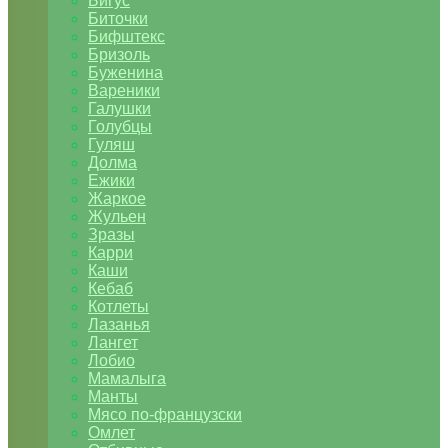
Бигус
Биточки
Бифштекс
Бризоль
Буженина
Вареники
Галушки
Голубцы
Гуляш
Долма
Ежики
Жаркое
Жульен
Зразы
Карри
Каши
Кебаб
Котлеты
Лазанья
Лангет
Лобио
Мамалыга
Манты
Мясо по-французски
Омлет