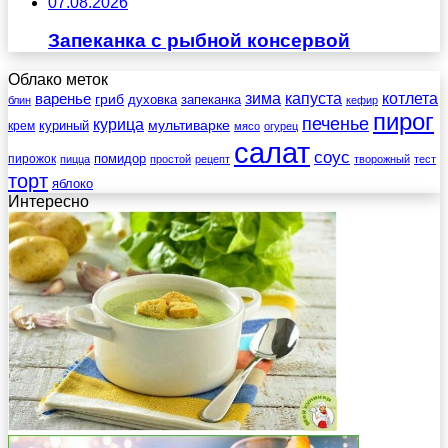
07.08.2026
Запеканка с рыбной консервой
Облако меток
зима
котлета
варенье
капуста
гриб
духовка
запеканка
блин
кефир
пирог
печенье
курица
мультиварке
куриный
крем
мясо
огурец
салат
соус
помидор
пирожок
пицца
простой
рецепт
творожный
тест
торт
яблоко
Интересно