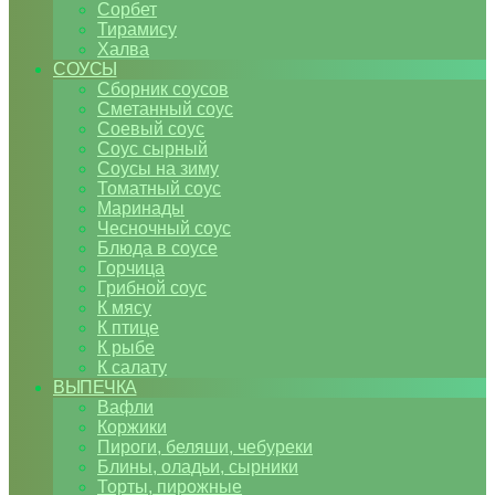
Сорбет
Тирамису
Халва
СОУСЫ
Сборник соусов
Сметанный соус
Соевый соус
Соус сырный
Соусы на зиму
Томатный соус
Маринады
Чесночный соус
Блюда в соусе
Горчица
Грибной соус
К мясу
К птице
К рыбе
К салату
ВЫПЕЧКА
Вафли
Коржики
Пироги, беляши, чебуреки
Блины, оладьи, сырники
Торты, пирожные