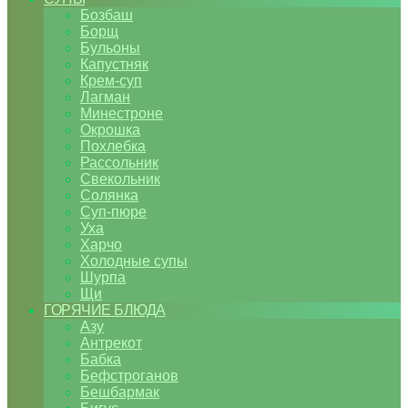
Бозбаш
Борщ
Бульоны
Капустняк
Крем-суп
Лагман
Минестроне
Окрошка
Похлебка
Рассольник
Свекольник
Солянка
Суп-пюре
Уха
Харчо
Холодные супы
Шурпа
Щи
ГОРЯЧИЕ БЛЮДА
Азу
Антрекот
Бабка
Бефстроганов
Бешбармак