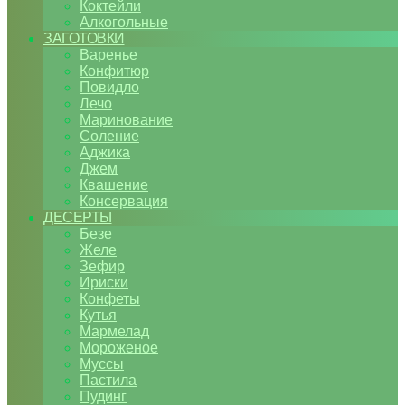
Коктейли
Алкогольные
ЗАГОТОВКИ
Варенье
Конфитюр
Повидло
Лечо
Маринование
Соление
Аджика
Джем
Квашение
Консервация
ДЕСЕРТЫ
Безе
Желе
Зефир
Ириски
Конфеты
Кутья
Мармелад
Мороженое
Муссы
Пастила
Пудинг