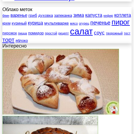
Облако меток
зима
котлета
варенье
капуста
гриб
духовка
запеканка
блин
кефир
пирог
печенье
курица
мультиварке
куриный
крем
мясо
огурец
салат
соус
помидор
пирожок
пицца
простой
рецепт
творожный
тест
торт
яблоко
Интересно