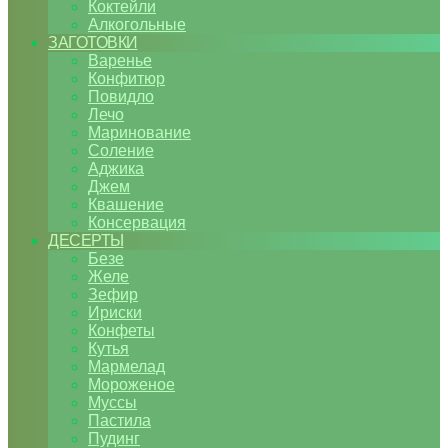
Коктейли
Алкогольные
ЗАГОТОВКИ
Варенье
Конфитюр
Повидло
Лечо
Маринование
Соление
Аджика
Джем
Квашение
Консервация
ДЕСЕРТЫ
Безе
Желе
Зефир
Ириски
Конфеты
Кутья
Мармелад
Мороженое
Муссы
Пастила
Пудинг