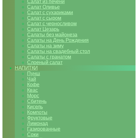
Салат из печени
Салат Оливье
Салат с сухариками
Салат с сыром
Салат с черносливом
Салат Цезарь
Салаты без майонеза
Салаты на День Рождения
Салаты на зиму
Салаты на свадебный стол
Салаты с гранатом
Слоеный салат
НАПИТКИ
Пунш
Чай
Кофе
Квас
Морс
Сбитень
Кисель
Компоты
Фруктовые
Лимонад
Газированные
Соки