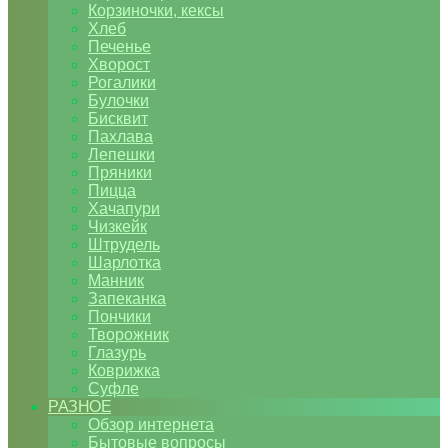
Корзиночки, кексы
Хлеб
Печенье
Хворост
Рогалики
Булочки
Бисквит
Пахлава
Лепешки
Пряники
Пицца
Хачапури
Чизкейк
Штрудель
Шарлотка
Манник
Запеканка
Пончики
Творожник
Глазурь
Коврижка
Суфле
РАЗНОЕ
Обзор интернета
Бытовые вопросы