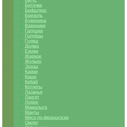
Бигус
Биточки
Бифштекс
Бризоль
Буженина
Вареники
Галушки
Голубцы
Гуляш
Долма
Ежики
Жаркое
Жульен
Зразы
Карри
Каши
Кебаб
Котлеты
Лазанья
Лангет
Лобио
Мамалыга
Манты
Мясо по-французски
Омлет