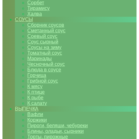
Сорбет
Тирамису
Халва
СОУСЫ
Сборник соусов
Сметанный соус
Соевый соус
Соус сырный
Соусы на зиму
Томатный соус
Маринады
Чесночный соус
Блюда в соусе
Горчица
Грибной соус
К мясу
К птице
К рыбе
К салату
ВЫПЕЧКА
Вафли
Коржики
Пироги, беляши, чебуреки
Блины, оладьи, сырники
Торты, пирожные