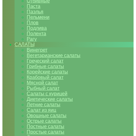
Отбивные
Паста
Паэлья
Пельмени
Плов
Подлива
Полента
Рагу
САЛАТЫ
Винегрет
Вегетарианские салаты
Греческий салат
Грибные салаты
Корейские салаты
Крабовый салат
Мясной салат
Рыбный салат
Салаты с курицей
Диетические салаты
Летние салаты
Салат из яиц
Овощные салаты
Острые салаты
Постные салаты
Простые салаты