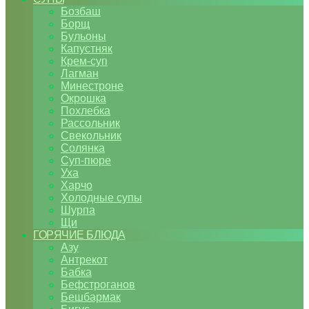
Бозбаш
Борщ
Бульоны
Капустняк
Крем-суп
Лагман
Минестроне
Окрошка
Похлебка
Рассольник
Свекольник
Солянка
Суп-пюре
Уха
Харчо
Холодные супы
Шурпа
Щи
ГОРЯЧИЕ БЛЮДА
Азу
Антрекот
Бабка
Бефстроганов
Бешбармак