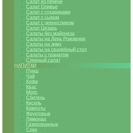
Салат из печени
Салат Оливье
Салат с сухариками
Салат с сыром
Салат с черносливом
Салат Цезарь
Салаты без майонеза
Салаты на День Рождения
Салаты на зиму
Салаты на свадебный стол
Салаты с гранатом
Слоеный салат
НАПИТКИ
Пунш
Чай
Кофе
Квас
Морс
Сбитень
Кисель
Компоты
Фруктовые
Лимонад
Газированные
Соки