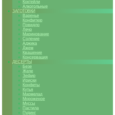
Коктейли
Алкогольные
ЗАГОТОВКИ
Варенье
Конфитюр
Повидло
Лечо
Маринование
Соление
Аджика
Джем
Квашение
Консервация
ДЕСЕРТЫ
Безе
Желе
Зефир
Ириски
Конфеты
Кутья
Мармелад
Мороженое
Муссы
Пастила
Пудинг