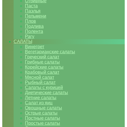
Отбивные
Паста
Паэлья
Пельмени
Плов
Подлива
Полента
Рагу
САЛАТЫ
Винегрет
Вегетарианские салаты
Греческий салат
Грибные салаты
Корейские салаты
Крабовый салат
Мясной салат
Рыбный салат
Салаты с курицей
Диетические салаты
Летние салаты
Салат из яиц
Овощные салаты
Острые салаты
Постные салаты
Простые салаты