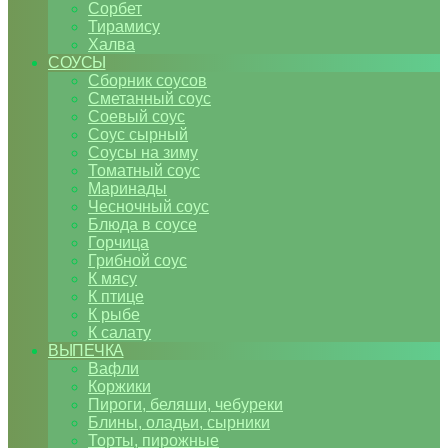
Сорбет
Тирамису
Халва
СОУСЫ
Сборник соусов
Сметанный соус
Соевый соус
Соус сырный
Соусы на зиму
Томатный соус
Маринады
Чесночный соус
Блюда в соусе
Горчица
Грибной соус
К мясу
К птице
К рыбе
К салату
ВЫПЕЧКА
Вафли
Коржики
Пироги, беляши, чебуреки
Блины, оладьи, сырники
Торты, пирожные