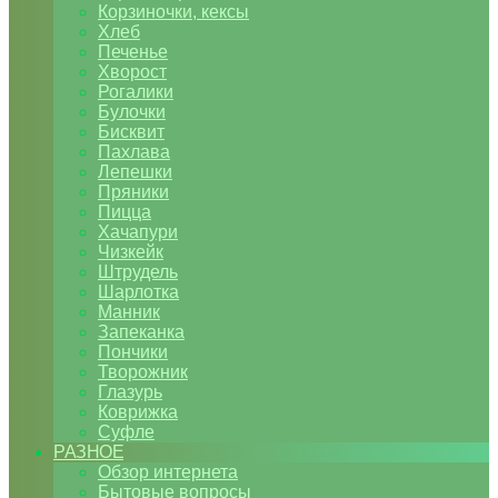
Корзиночки, кексы
Хлеб
Печенье
Хворост
Рогалики
Булочки
Бисквит
Пахлава
Лепешки
Пряники
Пицца
Хачапури
Чизкейк
Штрудель
Шарлотка
Манник
Запеканка
Пончики
Творожник
Глазурь
Коврижка
Суфле
РАЗНОЕ
Обзор интернета
Бытовые вопросы