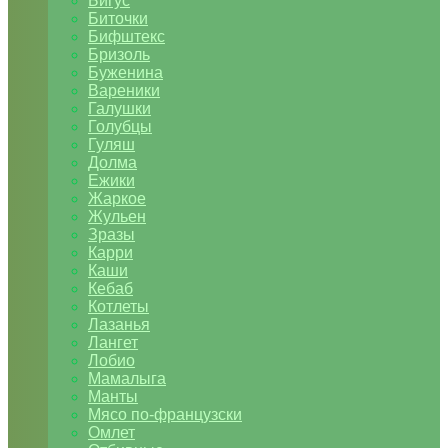
Бигус
Биточки
Бифштекс
Бризоль
Буженина
Вареники
Галушки
Голубцы
Гуляш
Долма
Ежики
Жаркое
Жульен
Зразы
Карри
Каши
Кебаб
Котлеты
Лазанья
Лангет
Лобио
Мамалыга
Манты
Мясо по-французски
Омлет