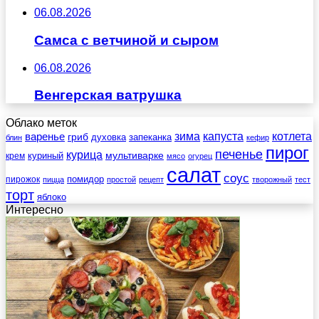
06.08.2026
Самса с ветчиной и сыром
06.08.2026
Венгерская ватрушка
Облако меток
зима
котлета
варенье
капуста
гриб
духовка
запеканка
блин
кефир
пирог
печенье
курица
мультиварке
куриный
крем
мясо
огурец
салат
соус
помидор
пирожок
пицца
простой
рецепт
творожный
тест
торт
яблоко
Интересно