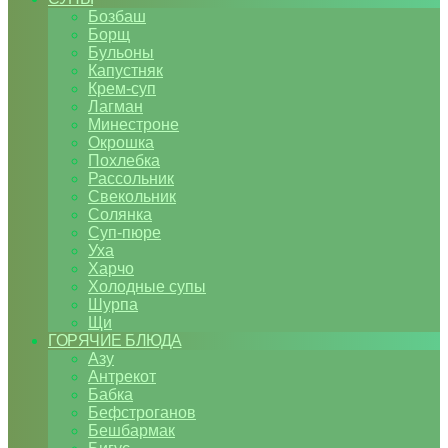
Бозбаш
Борщ
Бульоны
Капустняк
Крем-суп
Лагман
Минестроне
Окрошка
Похлебка
Рассольник
Свекольник
Солянка
Суп-пюре
Уха
Харчо
Холодные супы
Шурпа
Щи
ГОРЯЧИЕ БЛЮДА
Азу
Антрекот
Бабка
Бефстроганов
Бешбармак