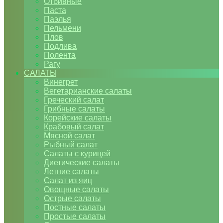
Отбивные
Паста
Паэлья
Пельмени
Плов
Подлива
Полента
Рагу
САЛАТЫ
Винегрет
Вегетарианские салаты
Греческий салат
Грибные салаты
Корейские салаты
Крабовый салат
Мясной салат
Рыбный салат
Салаты с курицей
Диетические салаты
Летние салаты
Салат из яиц
Овощные салаты
Острые салаты
Постные салаты
Простые салаты