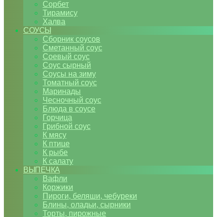
Сорбет
Тирамису
Халва
СОУСЫ
Сборник соусов
Сметанный соус
Соевый соус
Соус сырный
Соусы на зиму
Томатный соус
Маринады
Чесночный соус
Блюда в соусе
Горчица
Грибной соус
К мясу
К птице
К рыбе
К салату
ВЫПЕЧКА
Вафли
Коржики
Пироги, беляши, чебуреки
Блины, оладьи, сырники
Торты, пирожные