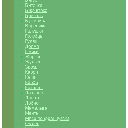
Бигус
Биточки
Бифштекс
Бризоль
Буженина
Вареники
Галушки
Голубцы
Гуляш
Долма
Ежики
Жаркое
Жульен
Зразы
Карри
Каши
Кебаб
Котлеты
Лазанья
Лангет
Лобио
Мамалыга
Манты
Мясо по-французски
Омлет