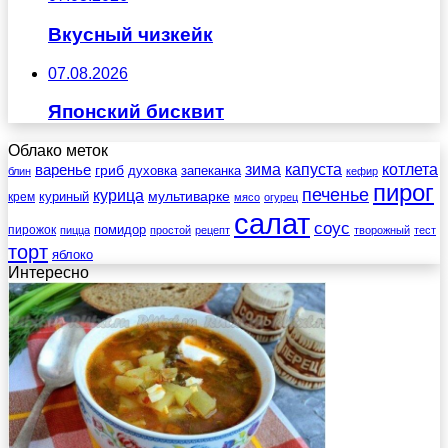
Вкусный чизкейк
07.08.2026
Японский бисквит
Облако меток
зима
котлета
варенье
капуста
гриб
духовка
запеканка
блин
кефир
пирог
печенье
курица
мультиварке
куриный
крем
мясо
огурец
салат
соус
помидор
пирожок
пицца
простой
рецепт
творожный
тест
торт
яблоко
Интересно