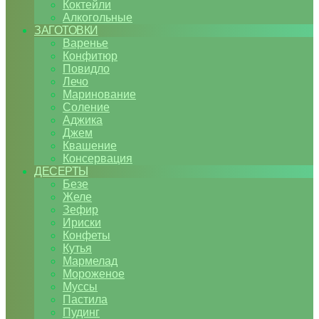
Коктейли
Алкогольные
ЗАГОТОВКИ
Варенье
Конфитюр
Повидло
Лечо
Маринование
Соление
Аджика
Джем
Квашение
Консервация
ДЕСЕРТЫ
Безе
Желе
Зефир
Ириски
Конфеты
Кутья
Мармелад
Мороженое
Муссы
Пастила
Пудинг