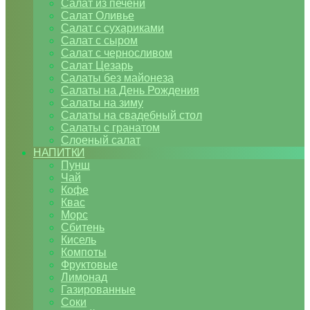
Салат из печени
Салат Оливье
Салат с сухариками
Салат с сыром
Салат с черносливом
Салат Цезарь
Салаты без майонеза
Салаты на День Рождения
Салаты на зиму
Салаты на свадебный стол
Салаты с гранатом
Слоеный салат
НАПИТКИ
Пунш
Чай
Кофе
Квас
Морс
Сбитень
Кисель
Компоты
Фруктовые
Лимонад
Газированные
Соки