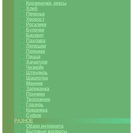
Корзиночки, кексы
Хлеб
Печенье
Хворост
Рогалики
Булочки
Бисквит
Пахлава
Лепешки
Пряники
Пицца
Хачапури
Чизкейк
Штрудель
Шарлотка
Манник
Запеканка
Пончики
Творожник
Глазурь
Коврижка
Суфле
РАЗНОЕ
Обзор интернета
Бытовые вопросы