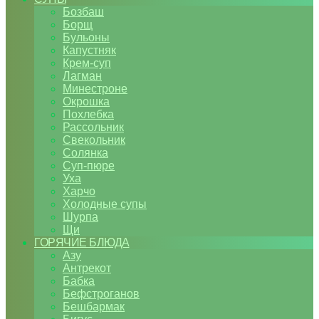
Бозбаш
Борщ
Бульоны
Капустняк
Крем-суп
Лагман
Минестроне
Окрошка
Похлебка
Рассольник
Свекольник
Солянка
Суп-пюре
Уха
Харчо
Холодные супы
Шурпа
Щи
ГОРЯЧИЕ БЛЮДА
Азу
Антрекот
Бабка
Бефстроганов
Бешбармак