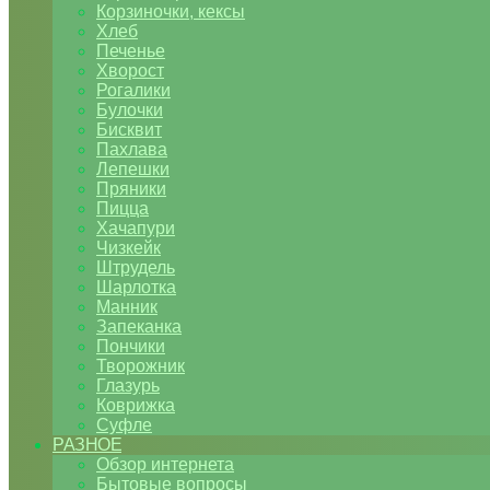
Корзиночки, кексы
Хлеб
Печенье
Хворост
Рогалики
Булочки
Бисквит
Пахлава
Лепешки
Пряники
Пицца
Хачапури
Чизкейк
Штрудель
Шарлотка
Манник
Запеканка
Пончики
Творожник
Глазурь
Коврижка
Суфле
РАЗНОЕ
Обзор интернета
Бытовые вопросы