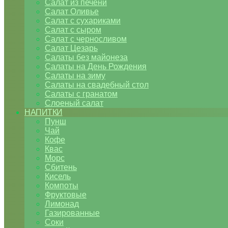
Салат из печени
Салат Оливье
Салат с сухариками
Салат с сыром
Салат с черносливом
Салат Цезарь
Салаты без майонеза
Салаты на День Рождения
Салаты на зиму
Салаты на свадебный стол
Салаты с гранатом
Слоеный салат
НАПИТКИ
Пунш
Чай
Кофе
Квас
Морс
Сбитень
Кисель
Компоты
Фруктовые
Лимонад
Газированные
Соки