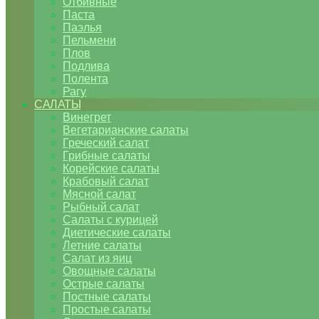
Отбивные
Паста
Паэлья
Пельмени
Плов
Подлива
Полента
Рагу
САЛАТЫ
Винегрет
Вегетарианские салаты
Греческий салат
Грибные салаты
Корейские салаты
Крабовый салат
Мясной салат
Рыбный салат
Салаты с курицей
Диетические салаты
Летние салаты
Салат из яиц
Овощные салаты
Острые салаты
Постные салаты
Простые салаты