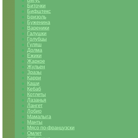
Бигус
Биточки
Бифштекс
Бризоль
Буженина
Вареники
Галушки
Голубцы
Гуляш
Долма
Ежики
Жаркое
Жульен
Зразы
Карри
Каши
Кебаб
Котлеты
Лазанья
Лангет
Лобио
Мамалыга
Манты
Мясо по-французски
Омлет