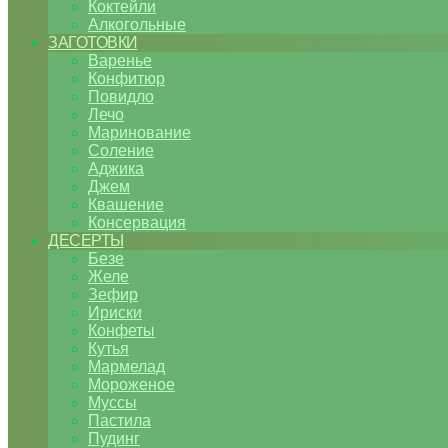
Коктейли
Алкогольные
ЗАГОТОВКИ
Варенье
Конфитюр
Повидло
Лечо
Маринование
Соление
Аджика
Джем
Квашение
Консервация
ДЕСЕРТЫ
Безе
Желе
Зефир
Ириски
Конфеты
Кутья
Мармелад
Мороженое
Муссы
Пастила
Пудинг