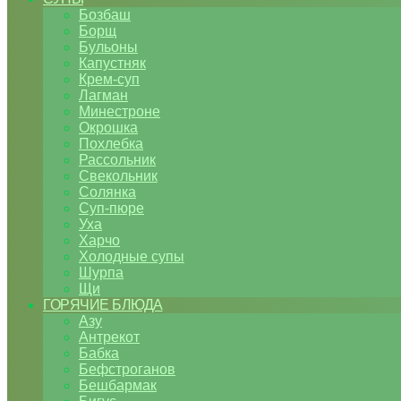
Бозбаш
Борщ
Бульоны
Капустняк
Крем-суп
Лагман
Минестроне
Окрошка
Похлебка
Рассольник
Свекольник
Солянка
Суп-пюре
Уха
Харчо
Холодные супы
Шурпа
Щи
ГОРЯЧИЕ БЛЮДА
Азу
Антрекот
Бабка
Бефстроганов
Бешбармак