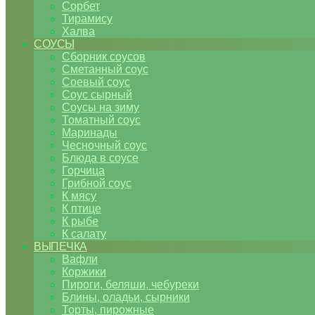
Сорбет
Тирамису
Халва
СОУСЫ
Сборник соусов
Сметанный соус
Соевый соус
Соус сырный
Соусы на зиму
Томатный соус
Маринады
Чесночный соус
Блюда в соусе
Горчица
Грибной соус
К мясу
К птице
К рыбе
К салату
ВЫПЕЧКА
Вафли
Коржики
Пироги, беляши, чебуреки
Блины, оладьи, сырники
Торты, пирожные