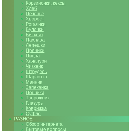
Корзиночки, кексы
Хлеб
Печенье
Хворост
Рогалики
Булочки
Бисквит
Пахлава
Лепешки
Пряники
Пицца
Хачапури
Чизкейк
Штрудель
Шарлотка
Манник
Запеканка
Пончики
Творожник
Глазурь
Коврижка
Суфле
РАЗНОЕ
Обзор интернета
Бытовые вопросы