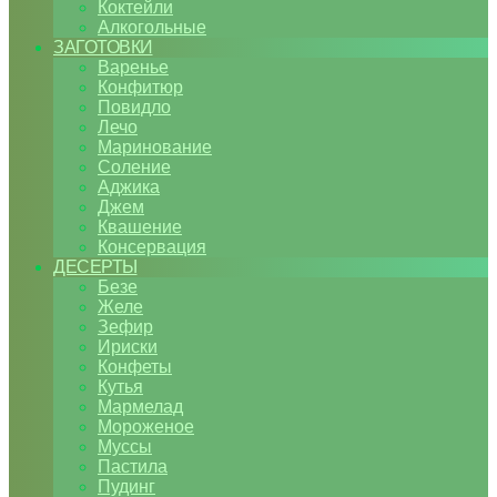
Коктейли
Алкогольные
ЗАГОТОВКИ
Варенье
Конфитюр
Повидло
Лечо
Маринование
Соление
Аджика
Джем
Квашение
Консервация
ДЕСЕРТЫ
Безе
Желе
Зефир
Ириски
Конфеты
Кутья
Мармелад
Мороженое
Муссы
Пастила
Пудинг