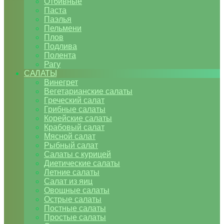
Отбивные
Паста
Паэлья
Пельмени
Плов
Подлива
Полента
Рагу
САЛАТЫ
Винегрет
Вегетарианские салаты
Греческий салат
Грибные салаты
Корейские салаты
Крабовый салат
Мясной салат
Рыбный салат
Салаты с курицей
Диетические салаты
Летние салаты
Салат из яиц
Овощные салаты
Острые салаты
Постные салаты
Простые салаты