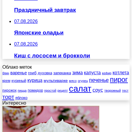
Праздничный завтрак
07.08.2026
Японские оладьи
07.08.2026
Киш с лососем и брокколи
Облако меток
зима
котлета
варенье
капуста
гриб
духовка
запеканка
блин
кефир
пирог
печенье
курица
мультиварке
куриный
крем
мясо
огурец
салат
соус
помидор
пирожок
пицца
простой
рецепт
творожный
тест
торт
яблоко
Интересно