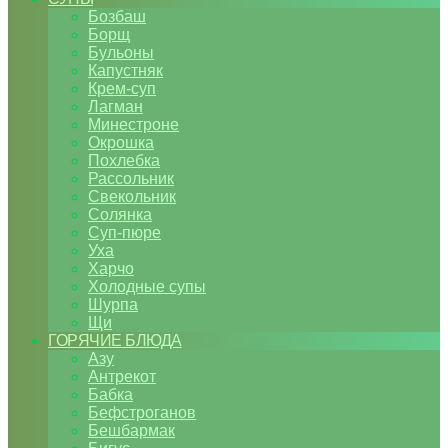
Бозбаш
Борщ
Бульоны
Капустняк
Крем-суп
Лагман
Минестроне
Окрошка
Похлебка
Рассольник
Свекольник
Солянка
Суп-пюре
Уха
Харчо
Холодные супы
Шурпа
Щи
ГОРЯЧИЕ БЛЮДА
Азу
Антрекот
Бабка
Бефстроганов
Бешбармак