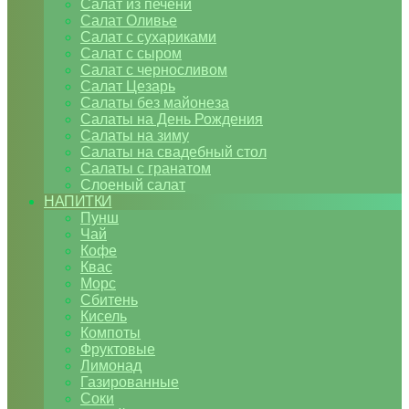
Салат из печени
Салат Оливье
Салат с сухариками
Салат с сыром
Салат с черносливом
Салат Цезарь
Салаты без майонеза
Салаты на День Рождения
Салаты на зиму
Салаты на свадебный стол
Салаты с гранатом
Слоеный салат
НАПИТКИ
Пунш
Чай
Кофе
Квас
Морс
Сбитень
Кисель
Компоты
Фруктовые
Лимонад
Газированные
Соки