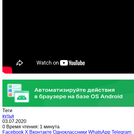
Теги
кутья
03.07.2020
0
Время чтения: 1 минута
Facebook
X
Вконтакте
Одноклассники
WhatsApp
Telegram