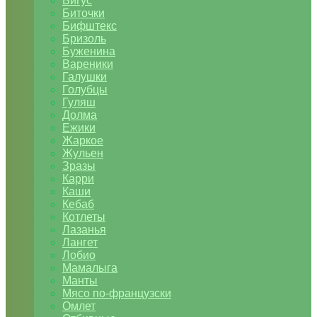
Бигус
Биточки
Бифштекс
Бризоль
Буженина
Вареники
Галушки
Голубцы
Гуляш
Долма
Ежики
Жаркое
Жульен
Зразы
Карри
Каши
Кебаб
Котлеты
Лазанья
Лангет
Лобио
Мамалыга
Манты
Мясо по-французски
Омлет