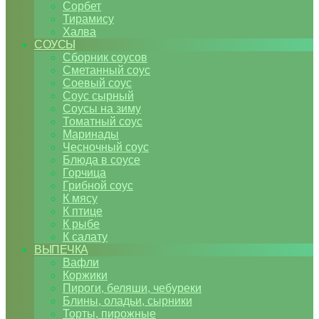
Сорбет
Тирамису
Халва
СОУСЫ
Сборник соусов
Сметанный соус
Соевый соус
Соус сырный
Соусы на зиму
Томатный соус
Маринады
Чесночный соус
Блюда в соусе
Горчица
Грибной соус
К мясу
К птице
К рыбе
К салату
ВЫПЕЧКА
Вафли
Коржики
Пироги, беляши, чебуреки
Блины, оладьи, сырники
Торты, пирожные