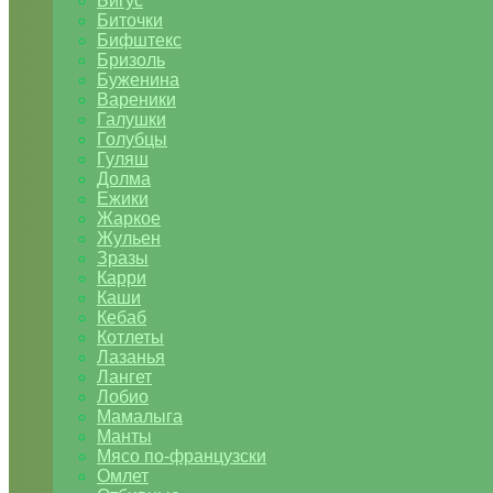
Бигус
Биточки
Бифштекс
Бризоль
Буженина
Вареники
Галушки
Голубцы
Гуляш
Долма
Ежики
Жаркое
Жульен
Зразы
Карри
Каши
Кебаб
Котлеты
Лазанья
Лангет
Лобио
Мамалыга
Манты
Мясо по-французски
Омлет