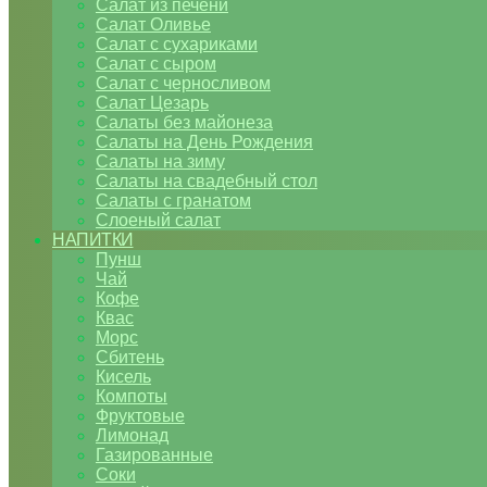
Салат из печени
Салат Оливье
Салат с сухариками
Салат с сыром
Салат с черносливом
Салат Цезарь
Салаты без майонеза
Салаты на День Рождения
Салаты на зиму
Салаты на свадебный стол
Салаты с гранатом
Слоеный салат
НАПИТКИ
Пунш
Чай
Кофе
Квас
Морс
Сбитень
Кисель
Компоты
Фруктовые
Лимонад
Газированные
Соки