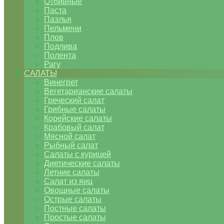
Отбивные
Паста
Паэлья
Пельмени
Плов
Подлива
Полента
Рагу
САЛАТЫ
Винегрет
Вегетарианские салаты
Греческий салат
Грибные салаты
Корейские салаты
Крабовый салат
Мясной салат
Рыбный салат
Салаты с курицей
Диетические салаты
Летние салаты
Салат из яиц
Овощные салаты
Острые салаты
Постные салаты
Простые салаты