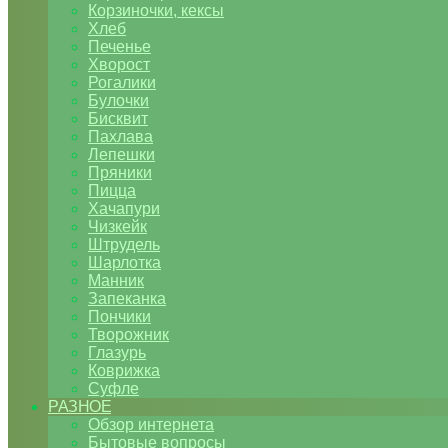
Корзиночки, кексы
Хлеб
Печенье
Хворост
Рогалики
Булочки
Бисквит
Пахлава
Лепешки
Пряники
Пицца
Хачапури
Чизкейк
Штрудель
Шарлотка
Манник
Запеканка
Пончики
Творожник
Глазурь
Коврижка
Суфле
РАЗНОЕ
Обзор интернета
Бытовые вопросы