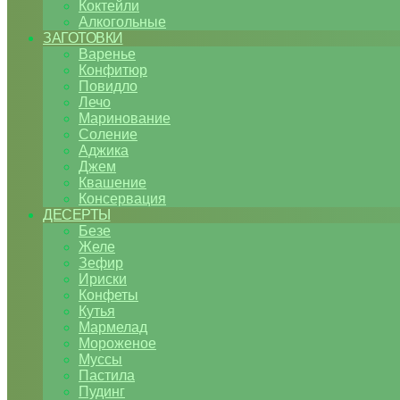
Коктейли
Алкогольные
ЗАГОТОВКИ
Варенье
Конфитюр
Повидло
Лечо
Маринование
Соление
Аджика
Джем
Квашение
Консервация
ДЕСЕРТЫ
Безе
Желе
Зефир
Ириски
Конфеты
Кутья
Мармелад
Мороженое
Муссы
Пастила
Пудинг