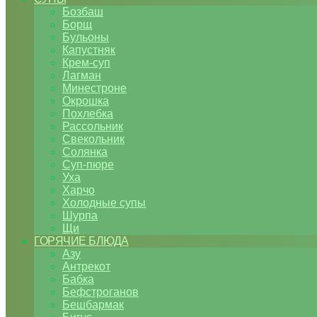
Бозбаш
Борщ
Бульоны
Капустняк
Крем-суп
Лагман
Минестроне
Окрошка
Похлебка
Рассольник
Свекольник
Солянка
Суп-пюре
Уха
Харчо
Холодные супы
Шурпа
Щи
ГОРЯЧИЕ БЛЮДА
Азу
Антрекот
Бабка
Бефстроганов
Бешбармак