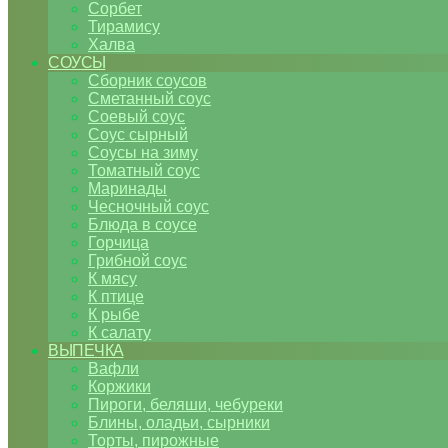
Сорбет
Тирамису
Халва
СОУСЫ
Сборник соусов
Сметанный соус
Соевый соус
Соус сырный
Соусы на зиму
Томатный соус
Маринады
Чесночный соус
Блюда в соусе
Горчица
Грибной соус
К мясу
К птице
К рыбе
К салату
ВЫПЕЧКА
Вафли
Коржики
Пироги, беляши, чебуреки
Блины, оладьи, сырники
Торты, пирожные