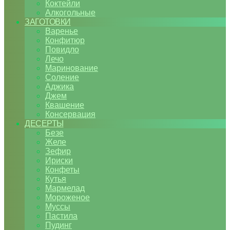
Коктейли
Алкогольные
ЗАГОТОВКИ
Варенье
Конфитюр
Повидло
Лечо
Маринование
Соление
Аджика
Джем
Квашение
Консервация
ДЕСЕРТЫ
Безе
Желе
Зефир
Ириски
Конфеты
Кутья
Мармелад
Мороженое
Муссы
Пастила
Пудинг