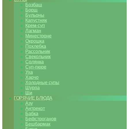
Бозбаш
Борщ
Бульоны
Капустняк
Крем-суп
Лагман
Минестроне
Окрошка
Похлебка
Рассольник
Свекольник
Солянка
Суп-пюре
Уха
Харчо
Холодные супы
Шурпа
Щи
ГОРЯЧИЕ БЛЮДА
Азу
Антрекот
Бабка
Бефстроганов
Бешбармак