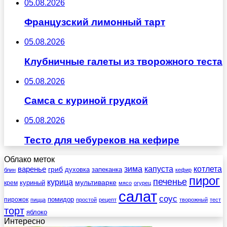
05.08.2026
Французский лимонный тарт
05.08.2026
Клубничные галеты из творожного теста
05.08.2026
Самса с куриной грудкой
05.08.2026
Тесто для чебуреков на кефире
Облако меток
зима
котлета
варенье
капуста
гриб
духовка
запеканка
блин
кефир
пирог
печенье
курица
мультиварке
куриный
крем
мясо
огурец
салат
соус
помидор
пирожок
пицца
простой
рецепт
творожный
тест
торт
яблоко
Интересно