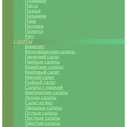
Отбивные
Паста
Паэлья
Пельмени
Плов
Подлива
Полента
Рагу
САЛАТЫ
Винегрет
Вегетарианские салаты
Греческий салат
Грибные салаты
Корейские салаты
Крабовый салат
Мясной салат
Рыбный салат
Салаты с курицей
Диетические салаты
Летние салаты
Салат из яиц
Овощные салаты
Острые салаты
Постные салаты
Простые салаты