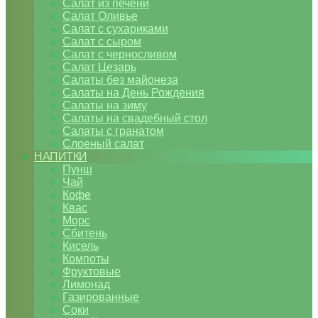
Салат из печени
Салат Оливье
Салат с сухариками
Салат с сыром
Салат с черносливом
Салат Цезарь
Салаты без майонеза
Салаты на День Рождения
Салаты на зиму
Салаты на свадебный стол
Салаты с гранатом
Слоеный салат
НАПИТКИ
Пунш
Чай
Кофе
Квас
Морс
Сбитень
Кисель
Компоты
Фруктовые
Лимонад
Газированные
Соки