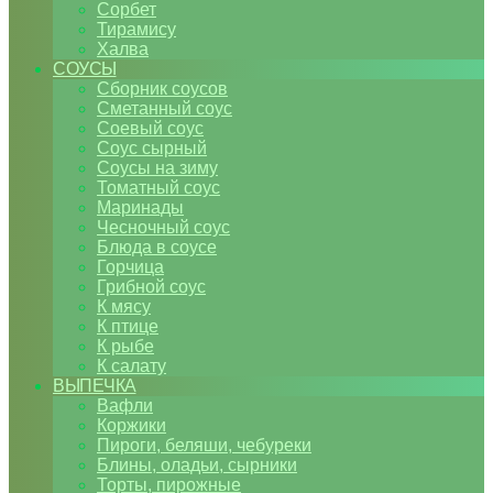
Сорбет
Тирамису
Халва
СОУСЫ
Сборник соусов
Сметанный соус
Соевый соус
Соус сырный
Соусы на зиму
Томатный соус
Маринады
Чесночный соус
Блюда в соусе
Горчица
Грибной соус
К мясу
К птице
К рыбе
К салату
ВЫПЕЧКА
Вафли
Коржики
Пироги, беляши, чебуреки
Блины, оладьи, сырники
Торты, пирожные