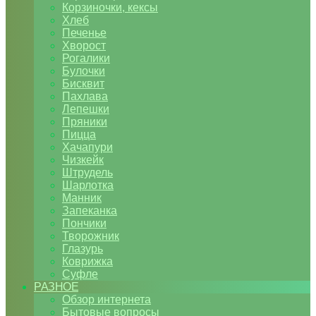
Корзиночки, кексы
Хлеб
Печенье
Хворост
Рогалики
Булочки
Бисквит
Пахлава
Лепешки
Пряники
Пицца
Хачапури
Чизкейк
Штрудель
Шарлотка
Манник
Запеканка
Пончики
Творожник
Глазурь
Коврижка
Суфле
РАЗНОЕ
Обзор интернета
Бытовые вопросы