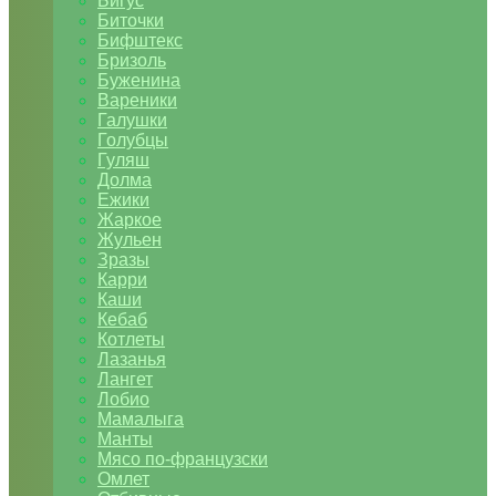
Бигус
Биточки
Бифштекс
Бризоль
Буженина
Вареники
Галушки
Голубцы
Гуляш
Долма
Ежики
Жаркое
Жульен
Зразы
Карри
Каши
Кебаб
Котлеты
Лазанья
Лангет
Лобио
Мамалыга
Манты
Мясо по-французски
Омлет