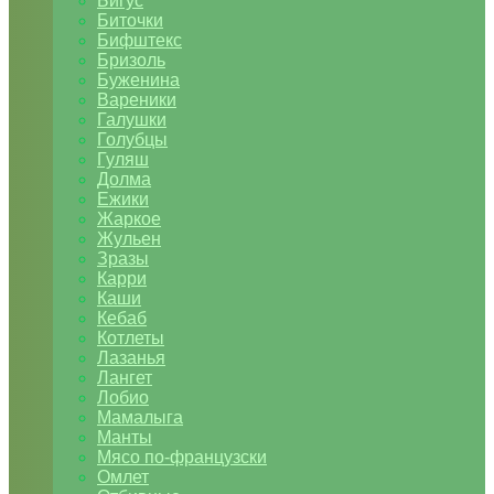
Бигус
Биточки
Бифштекс
Бризоль
Буженина
Вареники
Галушки
Голубцы
Гуляш
Долма
Ежики
Жаркое
Жульен
Зразы
Карри
Каши
Кебаб
Котлеты
Лазанья
Лангет
Лобио
Мамалыга
Манты
Мясо по-французски
Омлет