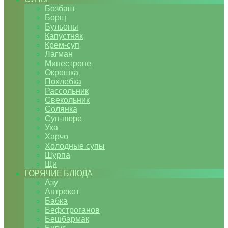
Бозбаш
Борщ
Бульоны
Капустняк
Крем-суп
Лагман
Минестроне
Окрошка
Похлебка
Рассольник
Свекольник
Солянка
Суп-пюре
Уха
Харчо
Холодные супы
Шурпа
Щи
ГОРЯЧИЕ БЛЮДА
Азу
Антрекот
Бабка
Бефстроганов
Бешбармак