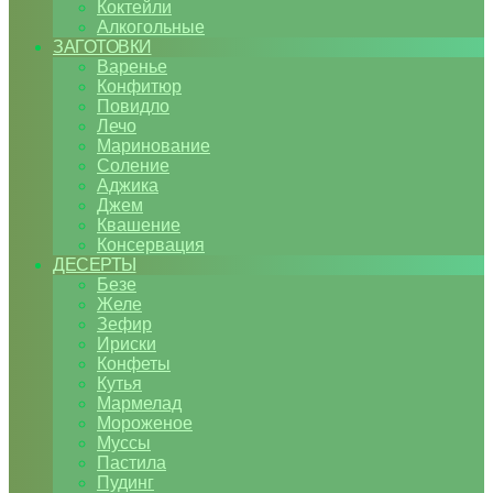
Коктейли
Алкогольные
ЗАГОТОВКИ
Варенье
Конфитюр
Повидло
Лечо
Маринование
Соление
Аджика
Джем
Квашение
Консервация
ДЕСЕРТЫ
Безе
Желе
Зефир
Ириски
Конфеты
Кутья
Мармелад
Мороженое
Муссы
Пастила
Пудинг