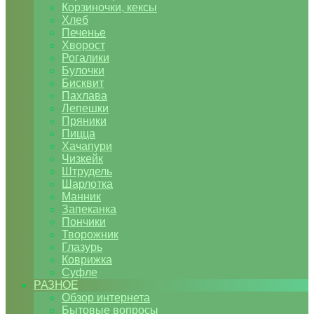
Корзиночки, кексы
Хлеб
Печенье
Хворост
Рогалики
Булочки
Бисквит
Пахлава
Лепешки
Пряники
Пицца
Хачапури
Чизкейк
Штрудель
Шарлотка
Манник
Запеканка
Пончики
Творожник
Глазурь
Коврижка
Суфле
РАЗНОЕ
Обзор интернета
Бытовые вопросы