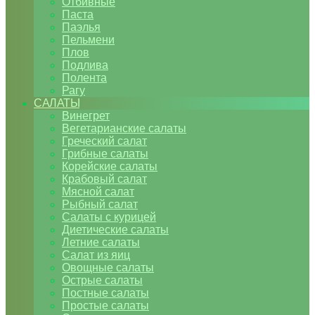
Отбивные
Паста
Паэлья
Пельмени
Плов
Подлива
Полента
Рагу
САЛАТЫ
Винегрет
Вегетарианские салаты
Греческий салат
Грибные салаты
Корейские салаты
Крабовый салат
Мясной салат
Рыбный салат
Салаты с курицей
Диетические салаты
Летние салаты
Салат из яиц
Овощные салаты
Острые салаты
Постные салаты
Простые салаты