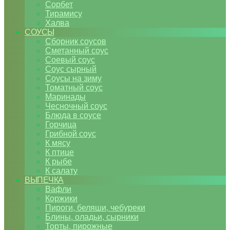
Сорбет
Тирамису
Халва
СОУСЫ
Сборник соусов
Сметанный соус
Соевый соус
Соус сырный
Соусы на зиму
Томатный соус
Маринады
Чесночный соус
Блюда в соусе
Горчица
Грибной соус
К мясу
К птице
К рыбе
К салату
ВЫПЕЧКА
Вафли
Коржики
Пироги, беляши, чебуреки
Блины, оладьи, сырники
Торты, пирожные