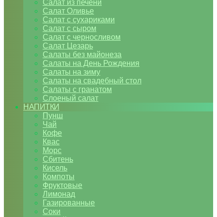
Салат из печени
Салат Оливье
Салат с сухариками
Салат с сыром
Салат с черносливом
Салат Цезарь
Салаты без майонеза
Салаты на День Рождения
Салаты на зиму
Салаты на свадебный стол
Салаты с гранатом
Слоеный салат
НАПИТКИ
Пунш
Чай
Кофе
Квас
Морс
Сбитень
Кисель
Компоты
Фруктовые
Лимонад
Газированные
Соки