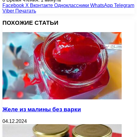
Facebook
X
Вконтакте
Одноклассники
WhatsApp
Telegram
Viber
Печатать
ПОХОЖИЕ СТАТЬИ
Желе из малины без варки
04.12.2024