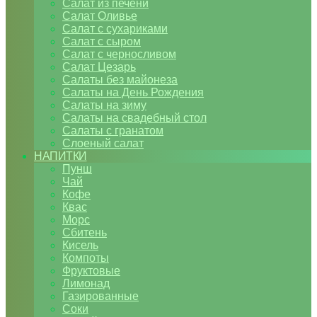
Салат из печени
Салат Оливье
Салат с сухариками
Салат с сыром
Салат с черносливом
Салат Цезарь
Салаты без майонеза
Салаты на День Рождения
Салаты на зиму
Салаты на свадебный стол
Салаты с гранатом
Слоеный салат
НАПИТКИ
Пунш
Чай
Кофе
Квас
Морс
Сбитень
Кисель
Компоты
Фруктовые
Лимонад
Газированные
Соки