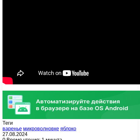
Теги
варенье
микроволновке
яблоко
27.08.2024
0
Время чтения: 1 минута