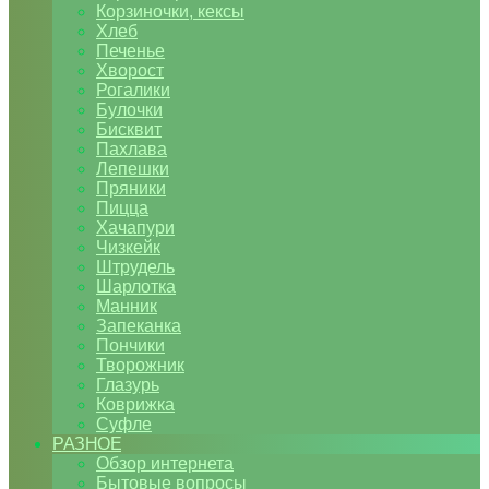
Корзиночки, кексы
Хлеб
Печенье
Хворост
Рогалики
Булочки
Бисквит
Пахлава
Лепешки
Пряники
Пицца
Хачапури
Чизкейк
Штрудель
Шарлотка
Манник
Запеканка
Пончики
Творожник
Глазурь
Коврижка
Суфле
РАЗНОЕ
Обзор интернета
Бытовые вопросы