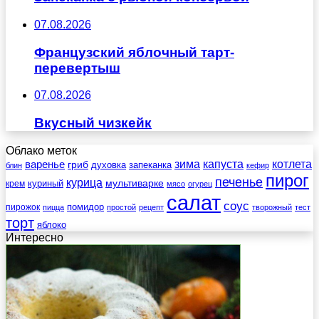
07.08.2026
Французский яблочный тарт-
перевертыш
07.08.2026
Вкусный чизкейк
Облако меток
зима
котлета
варенье
капуста
гриб
духовка
запеканка
блин
кефир
пирог
печенье
курица
мультиварке
куриный
крем
мясо
огурец
салат
соус
помидор
пирожок
пицца
простой
рецепт
творожный
тест
торт
яблоко
Интересно