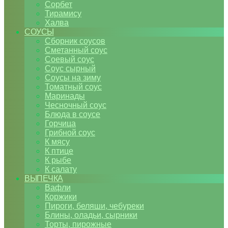
Сорбет
Тирамису
Халва
СОУСЫ
Сборник соусов
Сметанный соус
Соевый соус
Соус сырный
Соусы на зиму
Томатный соус
Маринады
Чесночный соус
Блюда в соусе
Горчица
Грибной соус
К мясу
К птице
К рыбе
К салату
ВЫПЕЧКА
Вафли
Коржики
Пироги, беляши, чебуреки
Блины, оладьи, сырники
Торты, пирожные