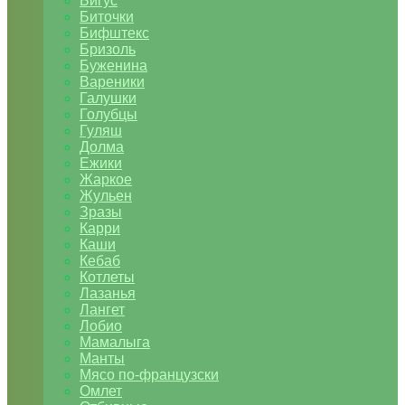
Бигус
Биточки
Бифштекс
Бризоль
Буженина
Вареники
Галушки
Голубцы
Гуляш
Долма
Ежики
Жаркое
Жульен
Зразы
Карри
Каши
Кебаб
Котлеты
Лазанья
Лангет
Лобио
Мамалыга
Манты
Мясо по-французски
Омлет