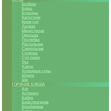
Бозбаш
Борщ
Бульоны
Капустняк
Крем-суп
Лагман
Минестроне
Окрошка
Похлебка
Рассольник
Свекольник
Солянка
Суп-пюре
Уха
Харчо
Холодные супы
Шурпа
Щи
ГОРЯЧИЕ БЛЮДА
Азу
Антрекот
Бабка
Бефстроганов
Бешбармак