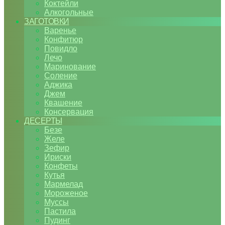
Коктейли
Алкогольные
ЗАГОТОВКИ
Варенье
Конфитюр
Повидло
Лечо
Маринование
Соление
Аджика
Джем
Квашение
Консервация
ДЕСЕРТЫ
Безе
Желе
Зефир
Ириски
Конфеты
Кутья
Мармелад
Мороженое
Муссы
Пастила
Пудинг