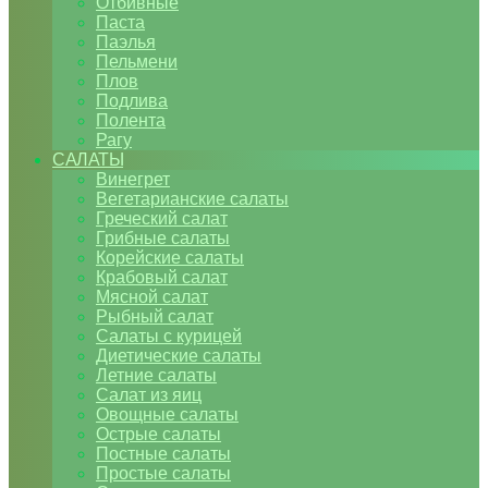
Отбивные
Паста
Паэлья
Пельмени
Плов
Подлива
Полента
Рагу
САЛАТЫ
Винегрет
Вегетарианские салаты
Греческий салат
Грибные салаты
Корейские салаты
Крабовый салат
Мясной салат
Рыбный салат
Салаты с курицей
Диетические салаты
Летние салаты
Салат из яиц
Овощные салаты
Острые салаты
Постные салаты
Простые салаты