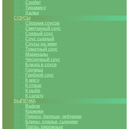
Сорбет
Тирамису
Халва
СОУСЫ
Сборник соусов
Сметанный соус
Соевый соус
Соус сырный
Соусы на зиму
Томатный соус
Маринады
Чесночный соус
Блюда в соусе
Горчица
Грибной соус
К мясу
К птице
К рыбе
К салату
ВЫПЕЧКА
Вафли
Коржики
Пироги, беляши, чебуреки
Блины, оладьи, сырники
Торты, пирожные