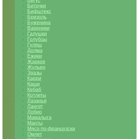
Бигус
Биточки
Бифштекс
Бризоль
Буженина
Вареники
Галушки
Голубцы
Гуляш
Долма
Ежики
Жаркое
Жульен
Зразы
Карри
Каши
Кебаб
Котлеты
Лазанья
Лангет
Лобио
Мамалыга
Манты
Мясо по-французски
Омлет