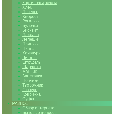
Корзиночки, кексы
Хлеб
Печенье
Хворост
Рогалики
Булочки
Бисквит
Пахлава
Лепешки
Пряники
Пицца
Хачапури
Чизкейк
Штрудель
Шарлотка
Манник
Запеканка
Пончики
Творожник
Глазурь
Коврижка
Суфле
РАЗНОЕ
Обзор интернета
Бытовые вопросы