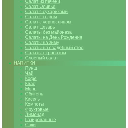
Салат из печени
Салат Оливье
Салат с сухариками
Салат с сыром
Салат с черносливом
Салат Цезарь
Салаты без майонеза
Салаты на День Рождения
Салаты на зиму
Салаты на свадебный стол
Салаты с гранатом
Слоеный салат
НАПИТКИ
Пунш
Чай
Кофе
Квас
Морс
Сбитень
Кисель
Компоты
Фруктовые
Лимонад
Газированные
Соки