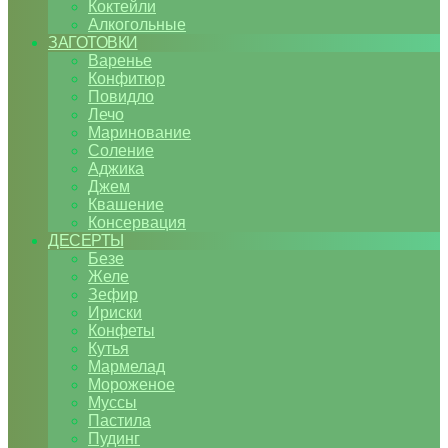
Коктейли
Алкогольные
ЗАГОТОВКИ
Варенье
Конфитюр
Повидло
Лечо
Маринование
Соление
Аджика
Джем
Квашение
Консервация
ДЕСЕРТЫ
Безе
Желе
Зефир
Ириски
Конфеты
Кутья
Мармелад
Мороженое
Муссы
Пастила
Пудинг