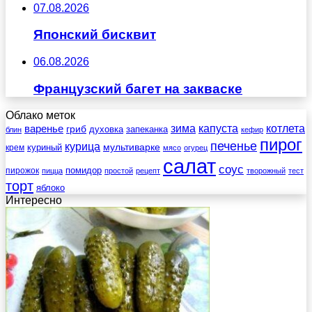
07.08.2026
Японский бисквит
06.08.2026
Французский багет на закваске
Облако меток
зима
котлета
варенье
капуста
гриб
духовка
запеканка
блин
кефир
пирог
печенье
курица
мультиварке
куриный
крем
мясо
огурец
салат
соус
помидор
пирожок
пицца
простой
рецепт
творожный
тест
торт
яблоко
Интересно