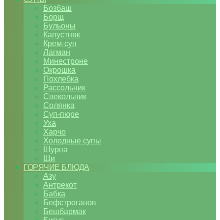
Бозбаш
Борщ
Бульоны
Капустняк
Крем-суп
Лагман
Минестроне
Окрошка
Похлебка
Рассольник
Свекольник
Солянка
Суп-пюре
Уха
Харчо
Холодные супы
Шурпа
Щи
ГОРЯЧИЕ БЛЮДА
Азу
Антрекот
Бабка
Бефстроганов
Бешбармак