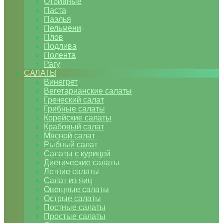
Отбивные
Паста
Паэлья
Пельмени
Плов
Подлива
Полента
Рагу
САЛАТЫ
Винегрет
Вегетарианские салаты
Греческий салат
Грибные салаты
Корейские салаты
Крабовый салат
Мясной салат
Рыбный салат
Салаты с курицей
Диетические салаты
Летние салаты
Салат из яиц
Овощные салаты
Острые салаты
Постные салаты
Простые салаты