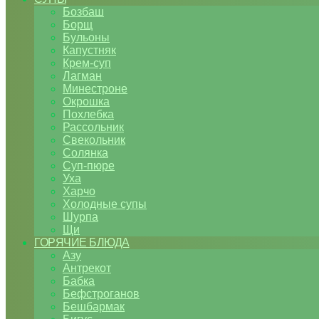
Бозбаш
Борщ
Бульоны
Капустняк
Крем-суп
Лагман
Минестроне
Окрошка
Похлебка
Рассольник
Свекольник
Солянка
Суп-пюре
Уха
Харчо
Холодные супы
Шурпа
Щи
ГОРЯЧИЕ БЛЮДА
Азу
Антрекот
Бабка
Бефстроганов
Бешбармак