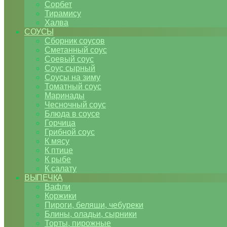
Сорбет
Тирамису
Халва
СОУСЫ
Сборник соусов
Сметанный соус
Соевый соус
Соус сырный
Соусы на зиму
Томатный соус
Маринады
Чесночный соус
Блюда в соусе
Горчица
Грибной соус
К мясу
К птице
К рыбе
К салату
ВЫПЕЧКА
Вафли
Коржики
Пироги, беляши, чебуреки
Блины, оладьи, сырники
Торты, пирожные