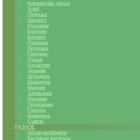
Корзиночки, кексы
Хлеб
Печенье
Хворост
Рогалики
Булочки
Бисквит
Пахлава
Лепешки
Пряники
Пицца
Хачапури
Чизкейк
Штрудель
Шарлотка
Манник
Запеканка
Пончики
Творожник
Глазурь
Коврижка
Суфле
РАЗНОЕ
Обзор интернета
Бытовые вопросы