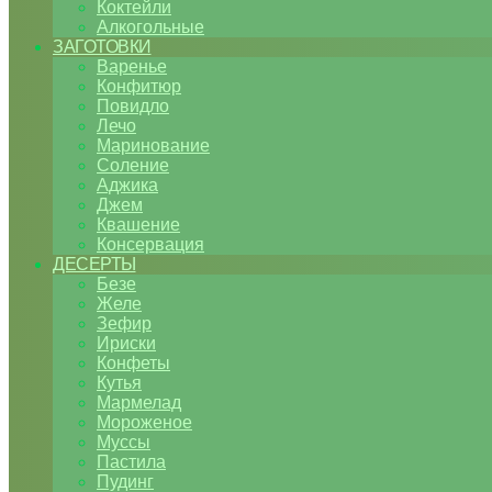
Коктейли
Алкогольные
ЗАГОТОВКИ
Варенье
Конфитюр
Повидло
Лечо
Маринование
Соление
Аджика
Джем
Квашение
Консервация
ДЕСЕРТЫ
Безе
Желе
Зефир
Ириски
Конфеты
Кутья
Мармелад
Мороженое
Муссы
Пастила
Пудинг