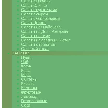
Салат из печени
Салат Оливье
Салат с сухариками
Салат с сыром
Салат с черносливом
Салат Цезарь
Салаты без майонеза
Салаты на День Рождения
Салаты на зиму
Салаты на свадебный стол
Салаты с гранатом
Слоеный салат
НАПИТКИ
Пунш
Чай
Кофе
Квас
Морс
Сбитень
Кисель
Компоты
Фруктовые
Лимонад
Газированные
Соки