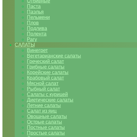
Отбивные
Паста
Паэлья
Пельмени
Плов
Подлива
Полента
Рагу
САЛАТЫ
Винегрет
Вегетарианские салаты
Греческий салат
Грибные салаты
Корейские салаты
Крабовый салат
Мясной салат
Рыбный салат
Салаты с курицей
Диетические салаты
Летние салаты
Салат из яиц
Овощные салаты
Острые салаты
Постные салаты
Простые салаты