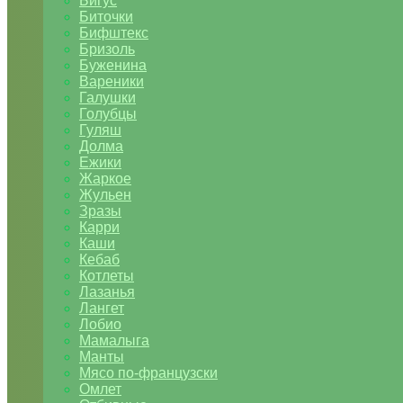
Бигус
Биточки
Бифштекс
Бризоль
Буженина
Вареники
Галушки
Голубцы
Гуляш
Долма
Ежики
Жаркое
Жульен
Зразы
Карри
Каши
Кебаб
Котлеты
Лазанья
Лангет
Лобио
Мамалыга
Манты
Мясо по-французски
Омлет