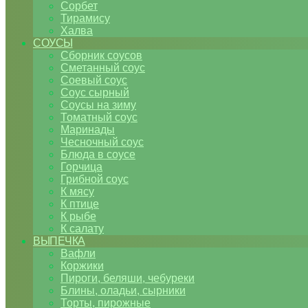
Сорбет
Тирамису
Халва
СОУСЫ
Сборник соусов
Сметанный соус
Соевый соус
Соус сырный
Соусы на зиму
Томатный соус
Маринады
Чесночный соус
Блюда в соусе
Горчица
Грибной соус
К мясу
К птице
К рыбе
К салату
ВЫПЕЧКА
Вафли
Коржики
Пироги, беляши, чебуреки
Блины, оладьи, сырники
Торты, пирожные