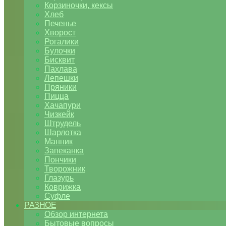
Корзиночки, кексы
Хлеб
Печенье
Хворост
Рогалики
Булочки
Бисквит
Пахлава
Лепешки
Пряники
Пицца
Хачапури
Чизкейк
Штрудель
Шарлотка
Манник
Запеканка
Пончики
Творожник
Глазурь
Коврижка
Суфле
РАЗНОЕ
Обзор интернета
Бытовые вопросы