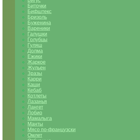
Бигус
Биточки
Бифштекс
Бризоль
Буженина
Вареники
Галушки
Голубцы
Гуляш
Долма
Ежики
Жаркое
Жульен
Зразы
Карри
Каши
Кебаб
Котлеты
Лазанья
Лангет
Лобио
Мамалыга
Манты
Мясо по-французски
Омлет