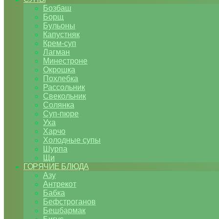
Бозбаш
Борщ
Бульоны
Капустняк
Крем-суп
Лагман
Минестроне
Окрошка
Похлебка
Рассольник
Свекольник
Солянка
Суп-пюре
Уха
Харчо
Холодные супы
Шурпа
Щи
ГОРЯЧИЕ БЛЮДА
Азу
Антрекот
Бабка
Бефстроганов
Бешбармак