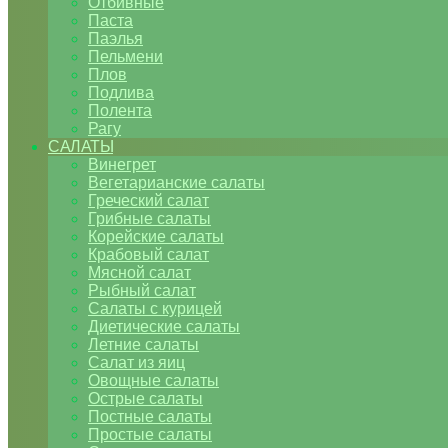
Отбивные
Паста
Паэлья
Пельмени
Плов
Подлива
Полента
Рагу
САЛАТЫ
Винегрет
Вегетарианские салаты
Греческий салат
Грибные салаты
Корейские салаты
Крабовый салат
Мясной салат
Рыбный салат
Салаты с курицей
Диетические салаты
Летние салаты
Салат из яиц
Овощные салаты
Острые салаты
Постные салаты
Простые салаты