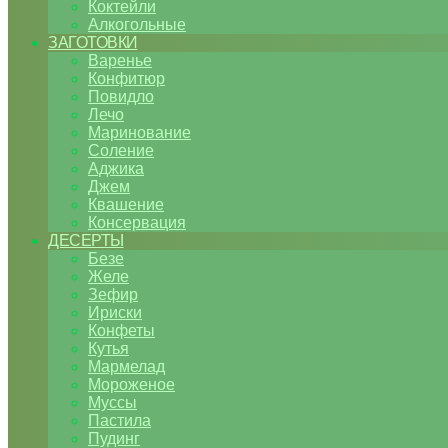
Коктейли
Алкогольные
ЗАГОТОВКИ
Варенье
Конфитюр
Повидло
Лечо
Маринование
Соление
Аджика
Джем
Квашение
Консервация
ДЕСЕРТЫ
Безе
Желе
Зефир
Ириски
Конфеты
Кутья
Мармелад
Мороженое
Муссы
Пастила
Пудинг