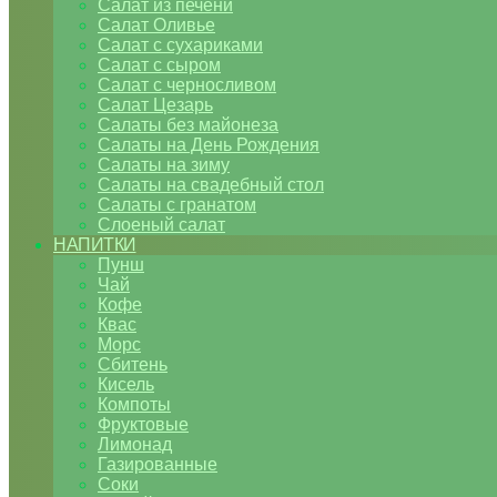
Салат из печени
Салат Оливье
Салат с сухариками
Салат с сыром
Салат с черносливом
Салат Цезарь
Салаты без майонеза
Салаты на День Рождения
Салаты на зиму
Салаты на свадебный стол
Салаты с гранатом
Слоеный салат
НАПИТКИ
Пунш
Чай
Кофе
Квас
Морс
Сбитень
Кисель
Компоты
Фруктовые
Лимонад
Газированные
Соки