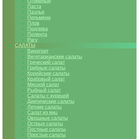
Отбивные
Паста
Паэлья
Пельмени
Плов
Подлива
Полента
Рагу
САЛАТЫ
Винегрет
Вегетарианские салаты
Греческий салат
Грибные салаты
Корейские салаты
Крабовый салат
Мясной салат
Рыбный салат
Салаты с курицей
Диетические салаты
Летние салаты
Салат из яиц
Овощные салаты
Острые салаты
Постные салаты
Простые салаты