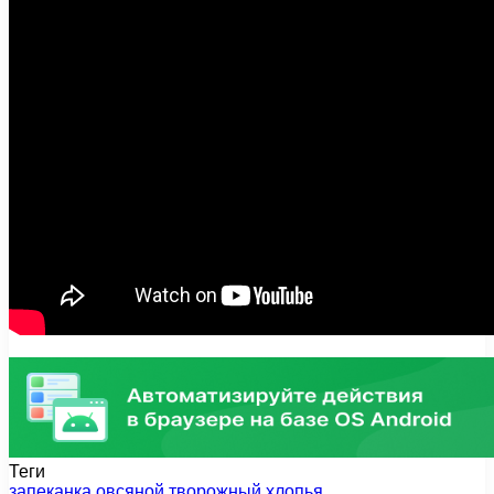
Теги
запеканка
овсяной
творожный
хлопья