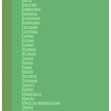
Бигус
Биточки
Бифштекс
Бризоль
Буженина
Вареники
Галушки
Голубцы
Гуляш
Долма
Ежики
Жаркое
Жульен
Зразы
Карри
Каши
Кебаб
Котлеты
Лазанья
Лангет
Лобио
Мамалыга
Манты
Мясо по-французски
Омлет