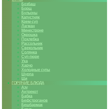
Бозбаш
Борщ
Бульоны
Капустняк
Крем-суп
Лагман
Минестроне
Окрошка
Похлебка
Рассольник
Свекольник
Солянка
Суп-пюре
Уха
Харчо
Холодные супы
Шурпа
Щи
ГОРЯЧИЕ БЛЮДА
Азу
Антрекот
Бабка
Бефстроганов
Бешбармак