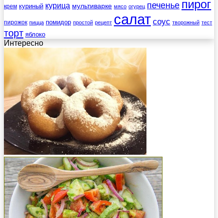
пирог
печенье
курица
мультиварке
куриный
крем
мясо
огурец
салат
соус
помидор
пирожок
пицца
простой
рецепт
творожный
тест
торт
яблоко
Интересно