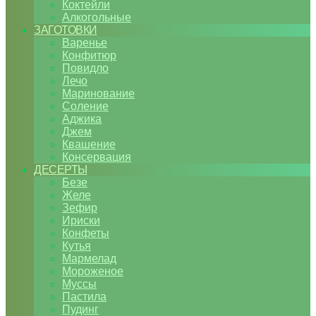
Коктейли
Алкогольные
ЗАГОТОВКИ
Варенье
Конфитюр
Повидло
Лечо
Маринование
Соление
Аджика
Джем
Квашение
Консервация
ДЕСЕРТЫ
Безе
Желе
Зефир
Ириски
Конфеты
Кутья
Мармелад
Мороженое
Муссы
Пастила
Пудинг