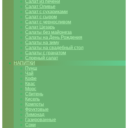
Салат из печени
Салат Оливье
Салат с сухариками
Салат с сыром
Салат с черносливом
Салат Цезарь
Салаты без майонеза
Салаты на День Рождения
Салаты на зиму
Салаты на свадебный стол
Салаты с гранатом
Слоеный салат
НАПИТКИ
Пунш
Чай
Кофе
Квас
Морс
Сбитень
Кисель
Компоты
Фруктовые
Лимонад
Газированные
Соки