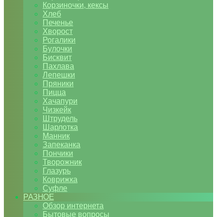
Корзиночки, кексы
Хлеб
Печенье
Хворост
Рогалики
Булочки
Бисквит
Пахлава
Лепешки
Пряники
Пицца
Хачапури
Чизкейк
Штрудель
Шарлотка
Манник
Запеканка
Пончики
Творожник
Глазурь
Коврижка
Суфле
РАЗНОЕ
Обзор интернета
Бытовые вопросы