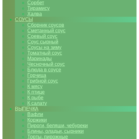
Сорбет
Тирамису
Халва
СОУСЫ
Сборник соусов
Сметанный соус
Соевый соус
Соус сырный
Соусы на зиму
Томатный соус
Маринады
Чесночный соус
Блюда в соусе
Горчица
Грибной соус
К мясу
К птице
К рыбе
К салату
ВЫПЕЧКА
Вафли
Коржики
Пироги, беляши, чебуреки
Блины, оладьи, сырники
Торты, пирожные