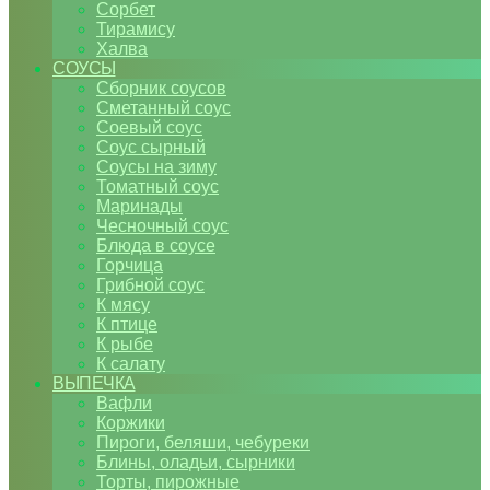
Сорбет
Тирамису
Халва
СОУСЫ
Сборник соусов
Сметанный соус
Соевый соус
Соус сырный
Соусы на зиму
Томатный соус
Маринады
Чесночный соус
Блюда в соусе
Горчица
Грибной соус
К мясу
К птице
К рыбе
К салату
ВЫПЕЧКА
Вафли
Коржики
Пироги, беляши, чебуреки
Блины, оладьи, сырники
Торты, пирожные