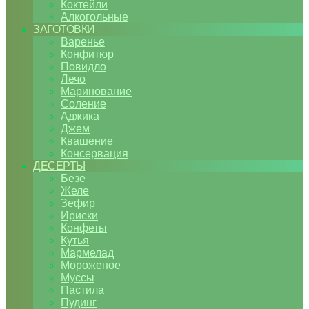
Коктейли
Алкогольные
ЗАГОТОВКИ
Варенье
Конфитюр
Повидло
Лечо
Маринование
Соление
Аджика
Джем
Квашение
Консервация
ДЕСЕРТЫ
Безе
Желе
Зефир
Ириски
Конфеты
Кутья
Мармелад
Мороженое
Муссы
Пастила
Пудинг