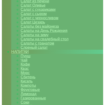
Салат из печени
Салат Оливье
Салат с сухариками
Салат с сыром
Салат с черносливом
Салат Цезарь
Салаты без майонеза
Салаты на День Рождения
Салаты на зиму
Салаты на свадебный стол
Салаты с гранатом
Слоеный салат
НАПИТКИ
Пунш
Чай
Кофе
Квас
Морс
Сбитень
Кисель
Компоты
Фруктовые
Лимонад
Газированные
Соки