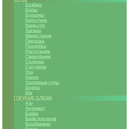
Бозбаш
Борщ
Бульоны
Капустняк
Крем-суп
Лагман
Минестроне
Окрошка
Похлебка
Рассольник
Свекольник
Солянка
Суп-пюре
Уха
Харчо
Холодные супы
Шурпа
Щи
ГОРЯЧИЕ БЛЮДА
Азу
Антрекот
Бабка
Бефстроганов
Бешбармак