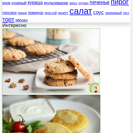
пирог
печенье
курица
мультиварке
куриный
крем
мясо
огурец
салат
соус
помидор
пирожок
пицца
простой
рецепт
творожный
тест
торт
яблоко
Интересно