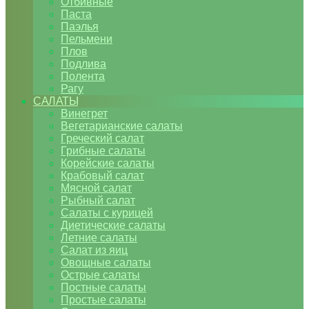
Отбивные
Паста
Паэлья
Пельмени
Плов
Подлива
Полента
Рагу
САЛАТЫ
Винегрет
Вегетарианские салаты
Греческий салат
Грибные салаты
Корейские салаты
Крабовый салат
Мясной салат
Рыбный салат
Салаты с курицей
Диетические салаты
Летние салаты
Салат из яиц
Овощные салаты
Острые салаты
Постные салаты
Простые салаты