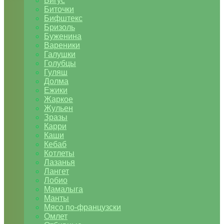
Бигус
Биточки
Бифштекс
Бризоль
Буженина
Вареники
Галушки
Голубцы
Гуляш
Долма
Ежики
Жаркое
Жульен
Зразы
Карри
Каши
Кебаб
Котлеты
Лазанья
Лангет
Лобио
Мамалыга
Манты
Мясо по-французски
Омлет