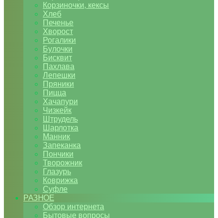
Корзиночки, кексы
Хлеб
Печенье
Хворост
Рогалики
Булочки
Бисквит
Пахлава
Лепешки
Пряники
Пицца
Хачапури
Чизкейк
Штрудель
Шарлотка
Манник
Запеканка
Пончики
Творожник
Глазурь
Коврижка
Суфле
РАЗНОЕ
Обзор интернета
Бытовые вопросы