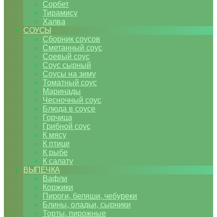
Сорбет
Тирамису
Халва
СОУСЫ
Сборник соусов
Сметанный соус
Соевый соус
Соус сырный
Соусы на зиму
Томатный соус
Маринады
Чесночный соус
Блюда в соусе
Горчица
Грибной соус
К мясу
К птице
К рыбе
К салату
ВЫПЕЧКА
Вафли
Коржики
Пироги, беляши, чебуреки
Блины, оладьи, сырники
Торты, пирожные