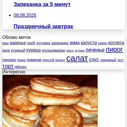
Запеканка за 5 минут
08.08.2026
Праздничный завтрак
Облако меток
зима
котлета
варенье
капуста
гриб
духовка
запеканка
блин
кефир
пирог
печенье
курица
мультиварке
куриный
крем
мясо
огурец
салат
соус
помидор
пирожок
пицца
простой
рецепт
творожный
тест
торт
яблоко
Интересно