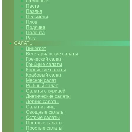
Отбивные
Паста
Паэлья
Пельмени
Плов
Подлива
Полента
Рагу
САЛАТЫ
Винегрет
Вегетарианские салаты
Греческий салат
Грибные салаты
Корейские салаты
Крабовый салат
Мясной салат
Рыбный салат
Салаты с курицей
Диетические салаты
Летние салаты
Салат из яиц
Овощные салаты
Острые салаты
Постные салаты
Простые салаты