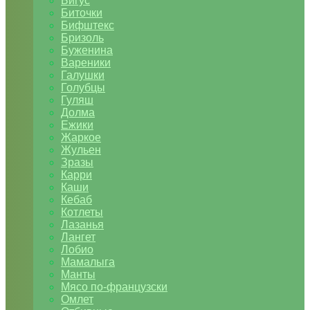
Бигус
Биточки
Бифштекс
Бризоль
Буженина
Вареники
Галушки
Голубцы
Гуляш
Долма
Ежики
Жаркое
Жульен
Зразы
Карри
Каши
Кебаб
Котлеты
Лазанья
Лангет
Лобио
Мамалыга
Манты
Мясо по-французски
Омлет