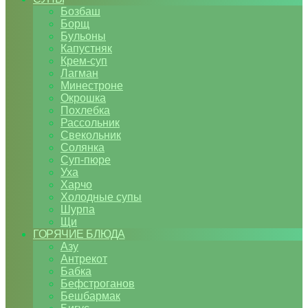
Бозбаш
Борщ
Бульоны
Капустняк
Крем-суп
Лагман
Минестроне
Окрошка
Похлебка
Рассольник
Свекольник
Солянка
Суп-пюре
Уха
Харчо
Холодные супы
Шурпа
Щи
ГОРЯЧИЕ БЛЮДА
Азу
Антрекот
Бабка
Бефстроганов
Бешбармак