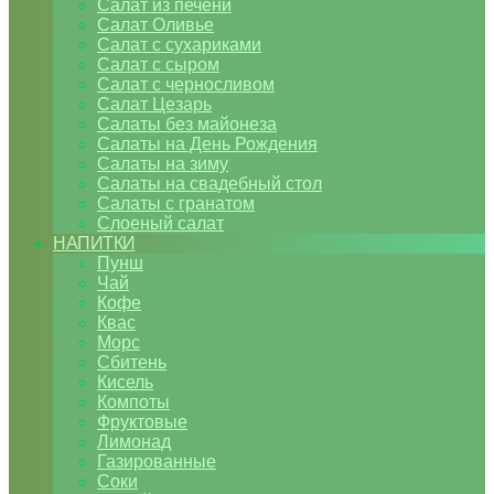
Салат из печени
Салат Оливье
Салат с сухариками
Салат с сыром
Салат с черносливом
Салат Цезарь
Салаты без майонеза
Салаты на День Рождения
Салаты на зиму
Салаты на свадебный стол
Салаты с гранатом
Слоеный салат
НАПИТКИ
Пунш
Чай
Кофе
Квас
Морс
Сбитень
Кисель
Компоты
Фруктовые
Лимонад
Газированные
Соки