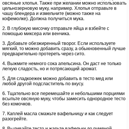
овсяные хлопья. Также при желании можно использовать
цельнозерновую муку, например. Хлопья отправьте в
чашу блендера и измельчите (можно также на
кофемолке). Должна получиться мука.
2. В глубокую мисочку отправьте яйца и взбейте с
помощью миксера или венчика.
3. Добавьте обезжиренный творог. Если используете
мягкий, то можно добавить сразу, а обыкновенный лучше
предварительно протереть через сито.
4. Выжмите немного сока апельсина. Он даст не только
легкую сладость, но и потрясающий аромат.
5. Для сладкоежек можно добавить в тесто мед или
любой другой подсластитель по вкусу.
6. Тщательно все перемешайте и небольшими порциями
всыпьте овсяную муку, чтобы замесить однородное тесто
без комочков.
7. Каплей масла смажьте вафельницу и как следует
разогрейте.
8. Выливайте тесто и жарьте вафельки до румяной