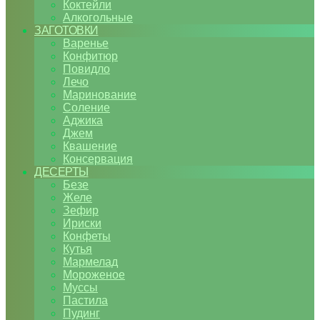
Коктейли
Алкогольные
ЗАГОТОВКИ
Варенье
Конфитюр
Повидло
Лечо
Маринование
Соление
Аджика
Джем
Квашение
Консервация
ДЕСЕРТЫ
Безе
Желе
Зефир
Ириски
Конфеты
Кутья
Мармелад
Мороженое
Муссы
Пастила
Пудинг