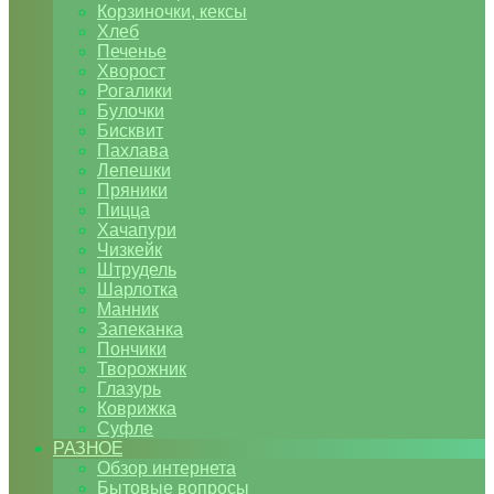
Корзиночки, кексы
Хлеб
Печенье
Хворост
Рогалики
Булочки
Бисквит
Пахлава
Лепешки
Пряники
Пицца
Хачапури
Чизкейк
Штрудель
Шарлотка
Манник
Запеканка
Пончики
Творожник
Глазурь
Коврижка
Суфле
РАЗНОЕ
Обзор интернета
Бытовые вопросы