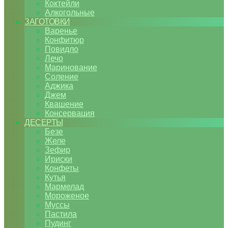
Коктейли
Алкогольные
ЗАГОТОВКИ
Варенье
Конфитюр
Повидло
Лечо
Маринование
Соление
Аджика
Джем
Квашение
Консервация
ДЕСЕРТЫ
Безе
Желе
Зефир
Ириски
Конфеты
Кутья
Мармелад
Мороженое
Муссы
Пастила
Пудинг