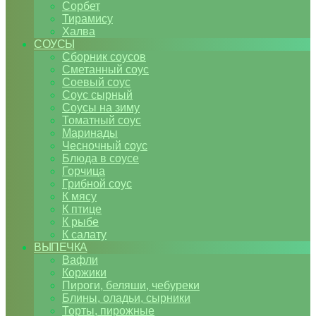
Сорбет
Тирамису
Халва
СОУСЫ
Сборник соусов
Сметанный соус
Соевый соус
Соус сырный
Соусы на зиму
Томатный соус
Маринады
Чесночный соус
Блюда в соусе
Горчица
Грибной соус
К мясу
К птице
К рыбе
К салату
ВЫПЕЧКА
Вафли
Коржики
Пироги, беляши, чебуреки
Блины, оладьи, сырники
Торты, пирожные