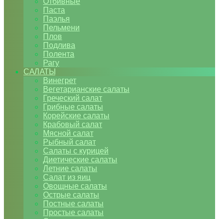
Отбивные
Паста
Паэлья
Пельмени
Плов
Подлива
Полента
Рагу
САЛАТЫ
Винегрет
Вегетарианские салаты
Греческий салат
Грибные салаты
Корейские салаты
Крабовый салат
Мясной салат
Рыбный салат
Салаты с курицей
Диетические салаты
Летние салаты
Салат из яиц
Овощные салаты
Острые салаты
Постные салаты
Простые салаты