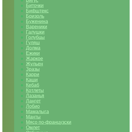
Бигус
Биточки
Бифштекс
Бризоль
Буженина
Вареники
Галушки
Голубцы
Гуляш
Долма
Ежики
Жаркое
Жульен
Зразы
Карри
Каши
Кебаб
Котлеты
Лазанья
Лангет
Лобио
Мамалыга
Манты
Мясо по-французски
Омлет