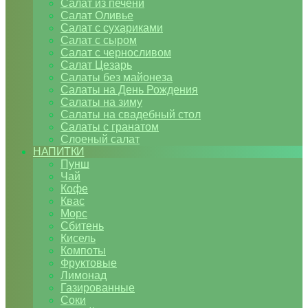
Салат из печени
Салат Оливье
Салат с сухариками
Салат с сыром
Салат с черносливом
Салат Цезарь
Салаты без майонеза
Салаты на День Рождения
Салаты на зиму
Салаты на свадебный стол
Салаты с гранатом
Слоеный салат
НАПИТКИ
Пунш
Чай
Кофе
Квас
Морс
Сбитень
Кисель
Компоты
Фруктовые
Лимонад
Газированные
Соки