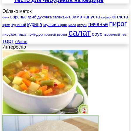
Тесто для чебуреков на кефире
Облако меток
зима
котлета
варенье
капуста
гриб
духовка
запеканка
блин
кефир
пирог
печенье
курица
мультиварке
куриный
крем
мясо
огурец
салат
соус
помидор
пирожок
пицца
простой
рецепт
творожный
тест
торт
яблоко
Интересно