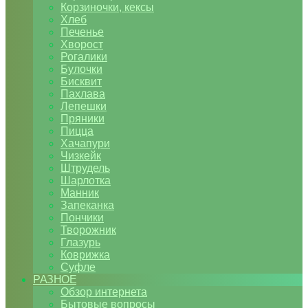
Корзиночки, кексы
Хлеб
Печенье
Хворост
Рогалики
Булочки
Бисквит
Пахлава
Лепешки
Пряники
Пицца
Хачапури
Чизкейк
Штрудель
Шарлотка
Манник
Запеканка
Пончики
Творожник
Глазурь
Коврижка
Суфле
РАЗНОЕ
Обзор интернета
Бытовые вопросы