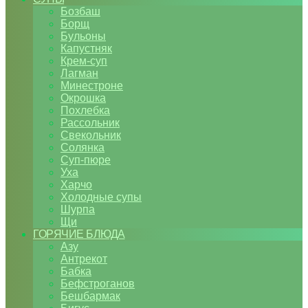
Бозбаш
Борщ
Бульоны
Капустняк
Крем-суп
Лагман
Минестроне
Окрошка
Похлебка
Рассольник
Свекольник
Солянка
Суп-пюре
Уха
Харчо
Холодные супы
Шурпа
Щи
ГОРЯЧИЕ БЛЮДА
Азу
Антрекот
Бабка
Бефстроганов
Бешбармак